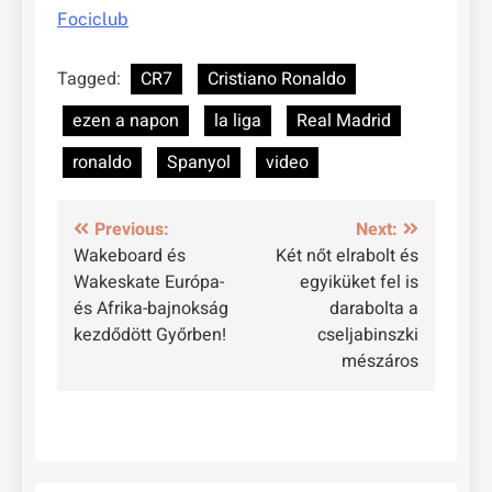
Fociclub
Tagged:
CR7
Cristiano Ronaldo
ezen a napon
la liga
Real Madrid
ronaldo
Spanyol
video
Bejegyzés
Previous:
Next:
Wakeboard és
Két nőt elrabolt és
navigáció
Wakeskate Európa-
egyiküket fel is
és Afrika-bajnokság
darabolta a
kezdődött Győrben!
cseljabinszki
mészáros