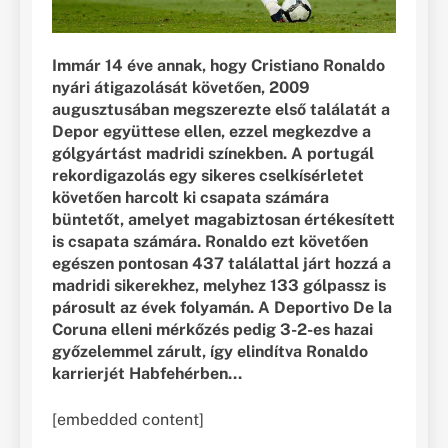
Immár 14 éve annak, hogy Cristiano Ronaldo
nyári átigazolását követően, 2009
augusztusában megszerezte első találatát a
Depor együttese ellen, ezzel megkezdve a
gólgyártást madridi színekben. A portugál
rekordigazolás egy sikeres cselkísérletet
követően harcolt ki csapata számára
büntetőt, amelyet magabiztosan értékesített
is csapata számára. Ronaldo ezt követően
egészen pontosan 437 találattal járt hozzá a
madridi sikerekhez, melyhez 133 gólpassz is
párosult az évek folyamán. A Deportivo De la
Coruna elleni mérkőzés pedig 3-2-es hazai
győzelemmel zárult, így elindítva Ronaldo
karrierjét Habfehérben…
[embedded content]