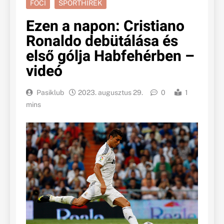
FOCI
SPORTHÍREK
Ezen a napon: Cristiano
Ronaldo debütálása és
első gólja Habfehérben –
videó
Pasiklub
2023. augusztus 29.
0
1
mins