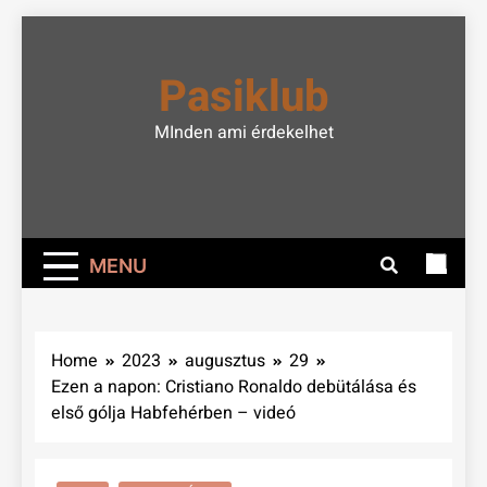
Skip
to
Pasiklub
content
MInden ami érdekelhet
MENU
Home
2023
augusztus
29
Ezen a napon: Cristiano Ronaldo debütálása és
első gólja Habfehérben – videó