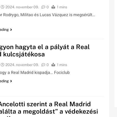
2024. november 09.
0
1 mins
r Rodrygo, Militao és Lucas Vázquez is megsérült…
ading
yon hagyta el a pályát a Real
 kulcsjátékosa
2024. november 09.
0
1 mins
ogy a Real Madrid kispadja… Fociclub
ading
Ancelotti szerint a Real Madrid
lálta a megoldást” a védekezési