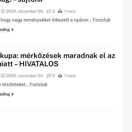
2024. november 05.
0
1 mins
 hogy nagy reményekkel érkezett a nyáron… Fociclub
ading
-kupa: mérkőzések maradnak el az
miatt – HIVATALOS
2024. november 04.
0
1 mins
a részleteket… Fociclub
ading