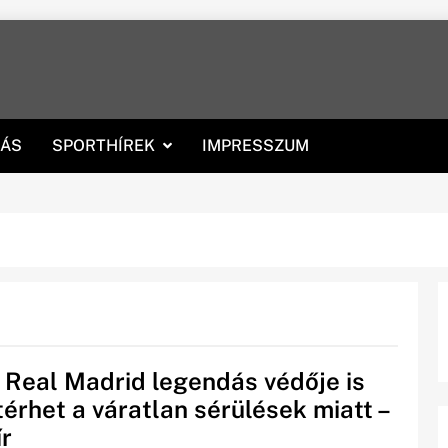
RÁS
SPORTHÍREK
IMPRESSZUM
 Real Madrid legendás védője is
térhet a váratlan sérülések miatt –
ír