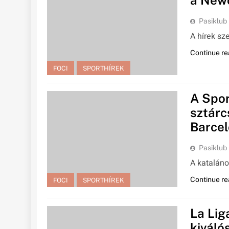
a Newc
Pasiklub
A hírek sz
Continue re
FOCI
SPORTHÍREK
A Spo
sztárc
Barcel
Pasiklub
A kataláno
Continue re
FOCI
SPORTHÍREK
La Lig
kiválós