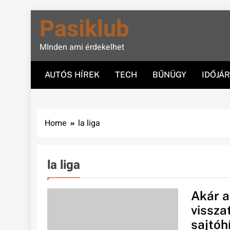
Skip
Pasiklub
to
content
MInden ami érdekelhet
AUTÓS HÍREK
TECH
BŰNÜGY
IDŐJÁ
Home
la liga
la liga
Akár a
vissza
sajtóh