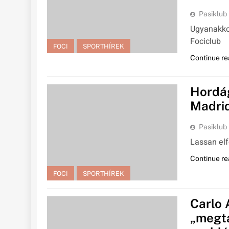
Pasiklub
Ugyanakko
Fociclub
FOCI
SPORTHÍREK
Continue re
Hordág
Madrid
Pasiklub
Lassan elf
Continue re
FOCI
SPORTHÍREK
Carlo 
„megta