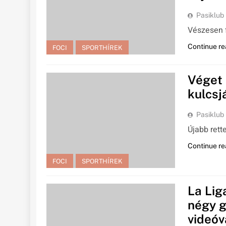
Pasiklub
Vészesen 
Continue re
FOCI
SPORTHÍREK
Véget 
kulcsj
Pasiklub
Újabb rett
Continue re
FOCI
SPORTHÍREK
La Lig
négy g
videóv