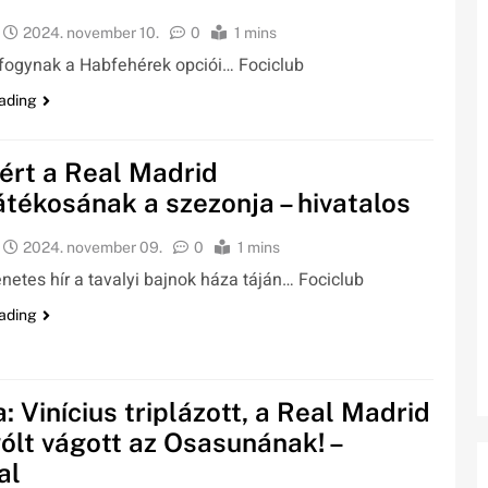
2024. november 10.
0
1 mins
fogynak a Habfehérek opciói… Fociclub
ading
ért a Real Madrid
átékosának a szezonja – hivatalos
2024. november 09.
0
1 mins
enetes hír a tavalyi bajnok háza táján… Fociclub
ading
a: Vinícius triplázott, a Real Madrid
ólt vágott az Osasunának! –
al