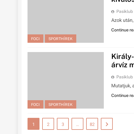
Pasiklub
Azok után,
Continue re
FOCI
SPORTHÍREK
Király
árvíz 
Pasiklub
Mutatjuk, 
Continue re
FOCI
SPORTHÍREK
1
2
3
…
82