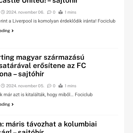
astle United! – sajtóhír
2024. november 06.
0
1 mins
erint a Liverpool is komolyan érdeklődik iránta! Fociclub
ading
rting magyar származású
satárával erősítene az FC
ona – sajtóhír
2024. november 05.
0
1 mins
k már azt is kitalálták, hogy miből… Fociclub
ading
a: máris távozhat a kolumbiai
ág! – sajtóhír