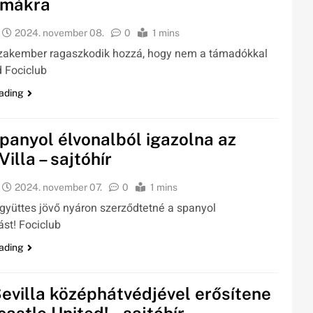
émákra
2024. november 08.
0
1 mins
szakember ragaszkodik hozzá, hogy nem a támadókkal
 Fociclub
ading
spanyol élvonalból igazolna az
illa – sajtóhír
2024. november 07.
0
1 mins
gyüttes jövő nyáron szerződtetné a spanyol
st! Fociclub
ading
Sevilla középhátvédjével erősítene