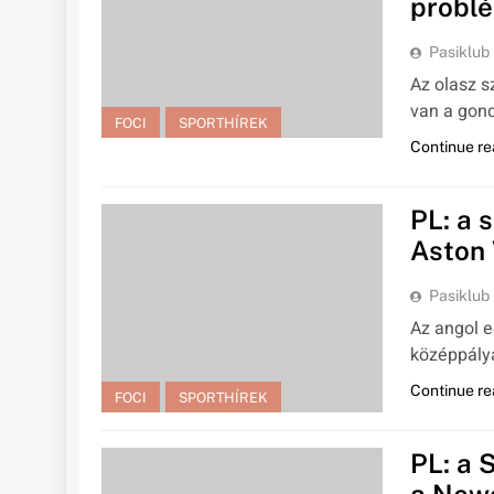
probl
Pasiklub
Az olasz 
van a gond
FOCI
SPORTHÍREK
Continue re
PL: a 
Aston V
Pasiklub
Az angol e
középpályá
Continue re
FOCI
SPORTHÍREK
PL: a 