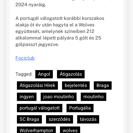
2024 nyaráig.
A portugál válogatott korábbi korszakos
alakja öt év után hagyta el a Wolves
együttesét, amelynek színeiben 212
alkalommal lépett pályára 5 gólt és 25
gólpasszt jegyezve.
Fociclub
Tagged:
Angol
Átigazolás
Átigazolási Hírek
bejelentés
Braga
ingyen
joao moutinho
moutinho
portugál válogatott
Portugália
SC Braga
szerződés
távozás
Wolverhampton
wolves