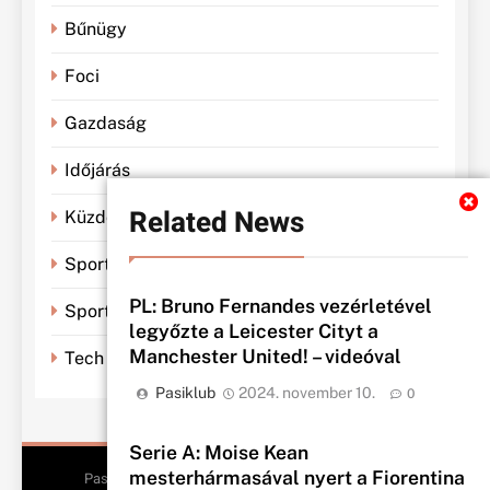
Bűnügy
Foci
Gazdaság
Időjárás
Related News
Küzdősportok
Sportbánya
PL: Bruno Fernandes vezérletével
Sporthírek
legyőzte a Leicester Cityt a
Manchester United! – videóval
Tech
Pasiklub
2024. november 10.
0
Serie A: Moise Kean
mesterhármasával nyert a Fiorentina
Pasiklub - All Rights Reserved 2026.. Free Theme By