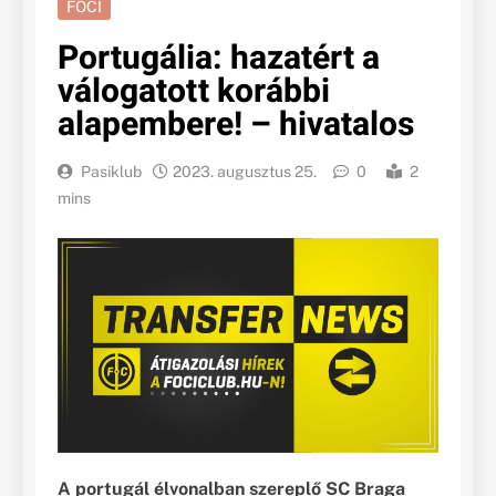
FOCI
Portugália: hazatért a
válogatott korábbi
alapembere! – hivatalos
Pasiklub
2023. augusztus 25.
0
2
mins
A portugál élvonalban szereplő SC Braga