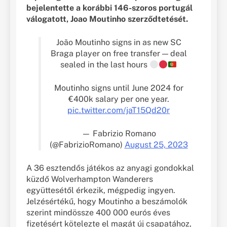
bejelentette a korábbi 146-szoros portugál
válogatott, Joao Moutinho szerződtetését.
João Moutinho signs in as new SC
Braga player on free transfer — deal
sealed in the last hours
Moutinho signs until June 2024 for
€400k salary per one year.
pic.twitter.com/jaT15Qd20r
— Fabrizio Romano
(@FabrizioRomano)
August 25, 2023
A 36 esztendős játékos az anyagi gondokkal
küzdő Wolverhampton Wanderers
együttesétől érkezik, mégpedig ingyen.
Jelzésértékű, hogy Moutinho a beszámolók
szerint mindössze 400 000 eurós éves
fizetésért kötelezte el magát új csapatához,