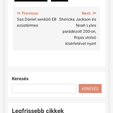
Bejegyzés
Previous:
Next:
Sas Dániel serdülő EB
Shericka Jackson és
navigáció
ezüstérmes
Noah Lyles
parádézott 200-on,
Rojas utolsó
kísérletével nyert
Keresés
KERESÉS
Legfrissebb cikkek