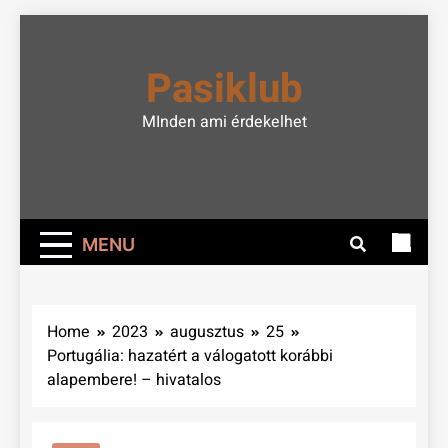
Skip
to
Pasiklub
content
MInden ami érdekelhet
MENU
Home
2023
augusztus
25
Portugália: hazatért a válogatott korábbi
alapembere! – hivatalos