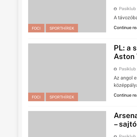
Pasiklub
A távozób
Continue re
FOCI
SPORTHÍREK
PL: a 
Aston V
Pasiklub
Az angol e
középpályá
Continue re
FOCI
SPORTHÍREK
Arsena
– sajtó
Pasiklub