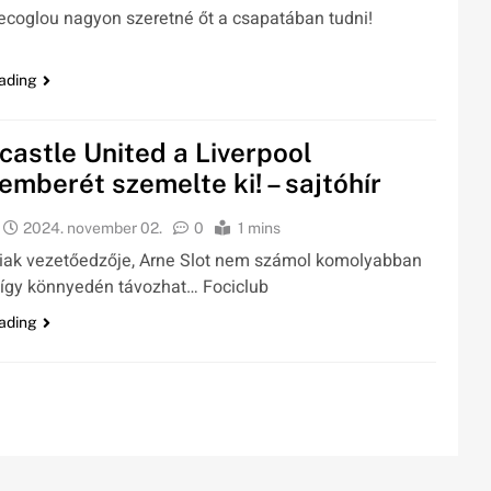
coglou nagyon szeretné őt a csapatában tudni!
ading
astle United a Liverpool
mberét szemelte ki! – sajtóhír
2024. november 02.
0
1 mins
liak vezetőedzője, Arne Slot nem számol komolyabban
 így könnyedén távozhat… Fociclub
ading