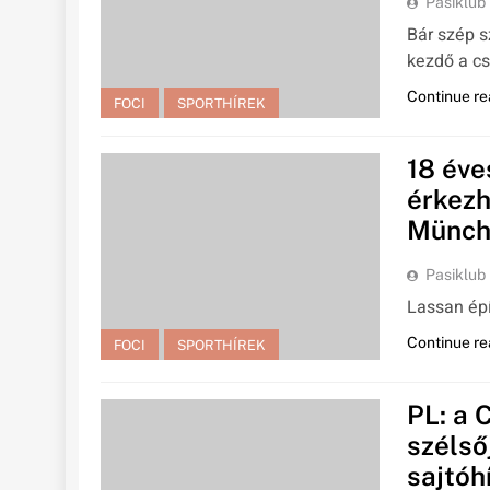
Pasiklub
Bár szép s
kezdő a c
Continue re
FOCI
SPORTHÍREK
18 éve
érkezh
Münche
Pasiklub
Lassan épí
Continue re
FOCI
SPORTHÍREK
PL: a 
szélső
sajtóh