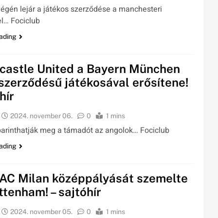
égén lejár a játékos szerződése a manchesteri
l… Fociclub
ading
castle United a Bayern München
 szerződésű játékosával erősítene!
hír
2024. november 06.
0
1 mins
arinthatják meg a támadót az angolok… Fociclub
ading
 AC Milan középpályását szemelte
ottenham! – sajtóhír
2024. november 05.
0
1 mins