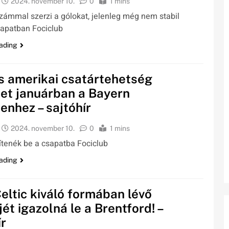
2024. november 10.
0
1 mins
zámmal szerzi a gólokat, jelenleg még nem stabil
sapatban Fociclub
ading
s amerikai csatártehetség
et januárban a Bayern
nhez – sajtóhír
2024. november 10.
0
1 mins
tenék be a csapatba Fociclub
ading
Celtic kiváló formában lévő
jét igazolná le a Brentford! –
ír