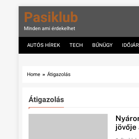
Skip
Pasiklub
to
content
MInden ami érdekelhet
AUTÓS HÍREK
TECH
BŰNÜGY
IDŐJÁ
Home
Átigazolás
Átigazolás
Nyáron
jövője