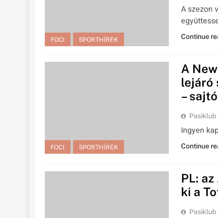
A szezon v
együttesse
Continue re
FOCI
SPORTHÍREK
A New
lejáró
– sajtó
Pasiklub
Ingyen kap
Continue re
FOCI
SPORTHÍREK
PL: az
ki a T
Pasiklub