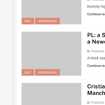
Komoly fe
Continue re
FOCI
SPORTHÍREK
PL: a 
a Newc
Pasiklub
A hírek sz
Continue re
FOCI
SPORTHÍREK
Cristi
Manche
Pasiklub