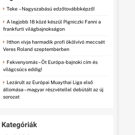
Teke – Nagyszabású edzőtovábbképző!
A legjobb 18 közé készül Pigniczki Fanni a
frankfurti világbajnokságon
Itthon vívja harmadik profi ökölvívó meccsét
Veres Roland szeptemberben
Fekvenyomás – Öt Európa-bajnoki cím és
világcsúcs eddig!
Lezárult az Európai Muaythai Liga első
állomása – magyar részvétellel debütált az új
sorozat
Kategóriák