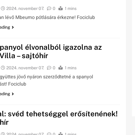
2024. november 07.
0
1 mins
an lévő Mbeumo pótlására érkezne! Fociclub
ading
spanyol élvonalból igazolna az
illa – sajtóhír
2024. november 07.
0
1 mins
gyüttes jövő nyáron szerződtetné a spanyol
st! Fociclub
ading
l: svéd tehetséggel erősítenének!
hír
2024. november 07.
0
1 mins