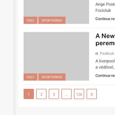
Ange Poste
Fociclub
Continue re
FOCI
SPORTHÍREK
A Newc
pereme
Pasiklub
A liverpoo
a védővel,
Continue re
FOCI
SPORTHÍREK
1
2
3
…
126