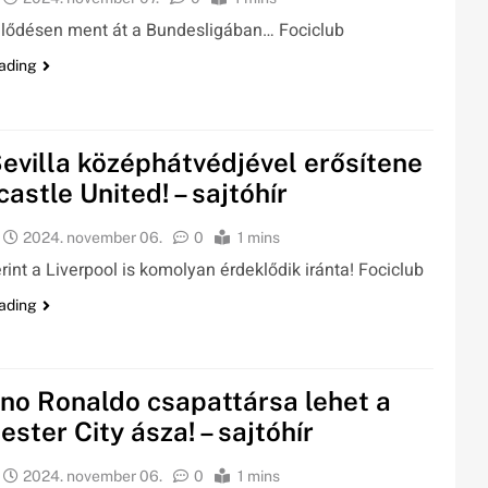
jlődésen ment át a Bundesligában… Fociclub
ading
Sevilla középhátvédjével erősítene
astle United! – sajtóhír
2024. november 06.
0
1 mins
erint a Liverpool is komolyan érdeklődik iránta! Fociclub
ading
ano Ronaldo csapattársa lehet a
ster City ásza! – sajtóhír
2024. november 06.
0
1 mins