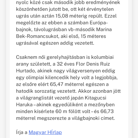
nyolc közé csak második jobb eredményének
köszönhetően jutott be, ott két érvénytelen
ugrás után aztán 15,08 méterig repült. Ezzel
megelőzte az ebben a számban Európa-
bajnok, távolugrásban vb-második Marina
Bek-Romancsukot, aki első, 15 méteres
ugrásával egészen addig vezetett.
Csaknem női gerelyhajításban is kolumbiai
arany született, a 32 éves Flor Denis Ruiz
Hurtado, akinek nagy világversenyen eddig
egy olimpiai kilencedik hely volt a legjobbja,
az elsőre elért 65,47 méterrel egészen a
hatodik sorozatig vezetett. Akkor azonban jött
a világranglistát vezető japán Kitagucsi
Haruka – akinek egyedüliként a mezőnyben
minden kísérlete 60 m fölött volt – és 66,73
méterrel megszerezte a világbajnoki címet.
Írja a
Magyar HÍrlap