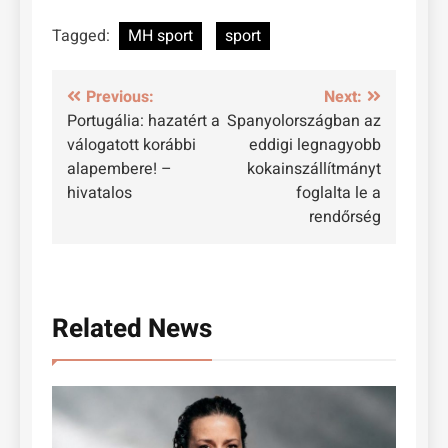
Tagged:
MH sport
sport
Bejegyzés
Previous:
Next:
Portugália: hazatért a
Spanyolországban az
navigáció
válogatott korábbi
eddigi legnagyobb
alapembere! –
kokainszállítmányt
hivatalos
foglalta le a
rendőrség
Related News