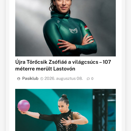
Újra Törőcsik Zsófiáé a világcsúcs – 107
méterre merült Lastovón
Pasiklub
2026. augusztus 08.
0