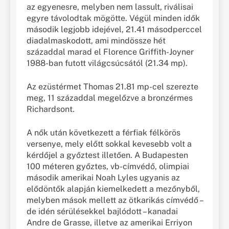
az egyenesre, melyben nem lassult, riválisai
egyre távolodtak mögötte. Végül minden idők
második legjobb idejével, 21.41 másodperccel
diadalmaskodott, ami mindössze hét
századdal marad el Florence Griffith-Joyner
1988-ban futott világcsúcsától (21.34 mp).
Az ezüstérmet Thomas 21.81 mp-cel szerezte
meg, 11 századdal megelőzve a bronzérmes
Richardsont.
A nők után következett a férfiak félkörös
versenye, mely előtt sokkal kevesebb volt a
kérdőjel a győztest illetően. A Budapesten
100 méteren győztes, vb-címvédő, olimpiai
második amerikai Noah Lyles ugyanis az
elődöntők alapján kiemelkedett a mezőnyből,
melyben mások mellett az ötkarikás címvédő –
de idén sérülésekkel bajlódott – kanadai
Andre de Grasse, illetve az amerikai Erriyon