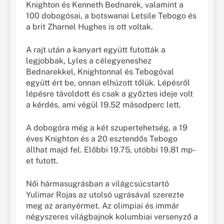
Knighton és Kenneth Bednarek, valamint a
100 dobogósai, a botswanai Letsile Tebogo és
a brit Zharnel Hughes is ott voltak.
A rajt után a kanyart együtt futották a
legjobbak, Lyles a célegyeneshez
Bednarekkel, Knightonnal és Tebogóval
együtt ért be, onnan elhúzott tőlük. Lépésről
lépésre távoldott és csak a győztes ideje volt
a kérdés, ami végül 19.52 másodperc lett.
A dobogóra még a két szupertehetség, a 19
éves Knighton és a 20 esztendős Tebogo
állhat majd fel. Előbbi 19.75, utóbbi 19.81 mp-
et futott.
Női hármasugrásban a világcsúcstartó
Yulimar Rojas az utolsó ugrásával szerezte
meg az aranyérmet. Az olimpiai és immár
négyszeres világbajnok kolumbiai versenyző a