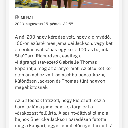
MH/MTI
2023. augusztus 25. péntek. 22:55
A női 200 nagy kérdése volt, hogy a címvédő,
100-on ezüstérmes jamaicai Jackson, vagy két
amerikai riválisának egyike, a 100-as bajnok
Sha’Carri Richardson, esetleg a
világranglistavezető Gabrielle Thomas
kaparintja meg az aranyérmet. Az első két kör
alapján nehéz volt jóslásokba bocsátkozni,
különösen Jackson és Thomas tűnt nagyon
magabiztosnak.
Az biztosnak látszott, hogy kiélezett lesz a
harc, aztán a jamaicaiak sztárja ezt a
várakozást felülírta. A sprintváltóval olimpiai
bajnok Shericka Jackson parádésan futotta
meg a kanyart, egyértelmű előnnyel fordult rá