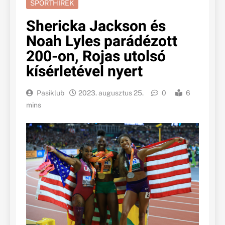
SPORTHÍREK
Shericka Jackson és
Noah Lyles parádézott
200-on, Rojas utolsó
kísérletével nyert
Pasiklub
2023. augusztus 25.
0
6
mins