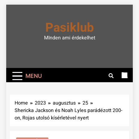
Skip
to
Pasiklub
content
MInden ami érdekelhet
MENU
Home
2023
augusztus
25
Shericka Jackson és Noah Lyles parádézott 200-
on, Rojas utolsó kísérletével nyert