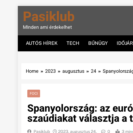
Skip
Pasiklub
to
content
MInden ami érdekelhet
AUTÓS HÍREK
TECH
BŰNÜGY
IDŐJÁ
Home
2023
augusztus
24
Spanyolország
FOCI
Spanyolország: az euró
szaúdiakat választja a 
Pasiklub
2023. augusztus 24.
0
3 min