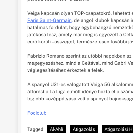
Veiga kapcsán olyan TOP-csapatokról lehetett é
Paris Saint-Germain
, de angol klubok kapcsán 
hatalmas fordulat, hogy egybehangzó nemzetközi
játékosa lesz, amely már meg is egyezett a Celtáv
euró körüli – összeget, természetesen további j
Fabrizio Romano szerint az utóbbi napokban az
megegyezéshez, mind a Celtával, mind Gabri Ve
véglegesítéséhez érkeztek a felek.
A spanyol U21-es válogatott Veiga 56 alkalommal
áttörést a La Liga elmúlt idénye hozta el a szám
legjobb középpályása volt a spanyol bajnokság
Fociclub
Tagged:
Al-Ahli
Átigazolás
Átigazolási H