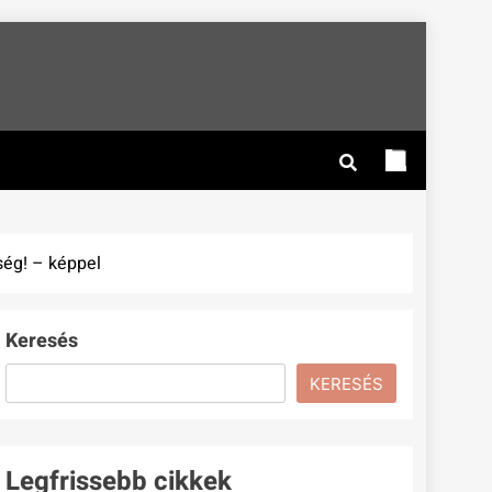
ség! – képpel
Keresés
KERESÉS
Legfrissebb cikkek