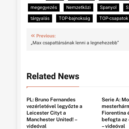
megegyezés
Nemzetközi
Spanyol
S
tárgyalás
TOP-bajnokság
TOP-csapatok
Bejegyzés
Previous:
„Max csapattársának lenni a legnehezebb”
navigáció
Related News
PL: Bruno Fernandes
Serie A: M
vezérletével legyőzte a
mesterhárm
Leicester Cityt a
Fiorentina
Manchester United! –
befogta az 
videóval
– videóval