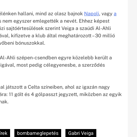
lénken hallani, mind az olasz bajnok
Napoli
, vagy
a
is nem egyszer emlegették a nevét. Ehhez képest
 sajtóértesülések szerint Veiga a szaúdi Al-Ahli
al, kifizetve a klub által meghatározott – 30 millió
övőbeni bónuszokkal.
 Al-Ahli szépen-csendben egyre közelebb került a
igával, most pedig célegyenesbe, a szerződés
 játszott a Celta színeiben, ahol az igazán nagy
ára: 11 gólt és 4 gólpasszt jegyzett, miközben az egyik
nak.
írek
bombameglepetés
Gabri Veiga