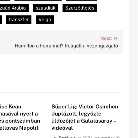
zaúd-Arábia
szaúdiak
Szerződtetés
transzfer
Veiga
Next:
Hamilton a Ferrarinál? Reagált a vezérigazgató
oise Kean
Süper Lig: Victor Osimhen
asával nyert a
duplázott, legyőzte
 és pontszámban
üldözőjét a Galatasaray –
éllovas Napolit
videóval