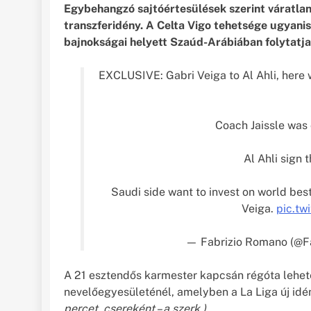
Egybehangzó sajtóértesülések szerint váratlan 
transzferidény. A Celta Vigo tehetsége ugyanis
bajnokságai helyett Szaúd-Arábiában folytatja
EXCLUSIVE: Gabri Veiga to Al Ahli, here 
Coach Jaissle was 
Al Ahli sign t
Saudi side want to invest on world bes
Veiga.
pic.tw
— Fabrizio Romano (@F
A 21 esztendős karmester kapcsán régóta lehet
nevelőegyesületénél, amelyben a La Liga új id
percet, csereként – a szerk.)
.