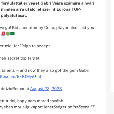
fordulattal ér véget Gabri Veiga számára a nyári
 minden arra utaló jel szerint Európa TOP-
 pályafutását.
we go! Bid accepted by Celta, player also said yes
crucial for Veiga to accept.
heir secret top target.
t talents — and now they also got the gem Gabri
itter.com/8xfOMyiUTS
abrizioRomano)
August 23, 2023
ett tudni, hogy nem marad tovább
ényében már alig kapott lehetőséget
(mindössze 17