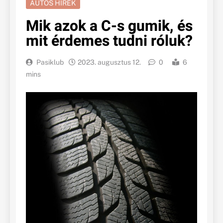
AUTÓS HÍREK
Mik azok a C-s gumik, és
mit érdemes tudni róluk?
Pasiklub
2023. augusztus 12.
0
6
mins