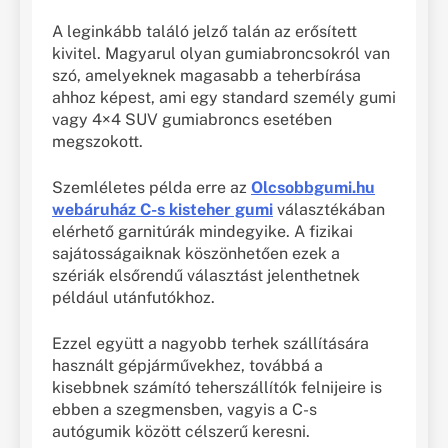
A leginkább találó jelző talán az erősített
kivitel. Magyarul olyan gumiabroncsokról van
szó, amelyeknek magasabb a teherbírása
ahhoz képest, ami egy standard személy gumi
vagy 4×4 SUV gumiabroncs esetében
megszokott.
Szemléletes példa erre az
Olcsobbgumi.hu
webáruház C-s kisteher gumi
választékában
elérhető garnitúrák mindegyike. A fizikai
sajátosságaiknak köszönhetően ezek a
szériák elsőrendű választást jelenthetnek
például utánfutókhoz.
Ezzel együtt a nagyobb terhek szállítására
használt gépjárművekhez, továbbá a
kisebbnek számító teherszállítók felnijeire is
ebben a szegmensben, vagyis a C-s
autógumik között célszerű keresni.