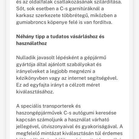
és az oldalfalak csatlakozásának szilárdítása.
Sőt, sok esetben a C-s garnitúráknál a
karkasz szerkezete többrétegű, miközben a
gumiabroncs köpenye felé is van fordítva.
Néhány tipp a tudatos vásárláshoz és
használathoz
Nulladik javasolt lépésként a gépjármű
gyártója által ajánlott szabályokat és
irányelveket a legjobb megnézni a
kézikönyvben vagy az internet segítségével.
Ez ad egyfajta irányt a célzott méret
kiválasztásához.
A speciális transporterek és
haszongépjárművek C-s autógumi keresése
kapcsán számoljunk a használat várható
jellegével, útviszonyaival és gyakoriságával. A
megfelelő mintázat kiválasztásán túl érdemes