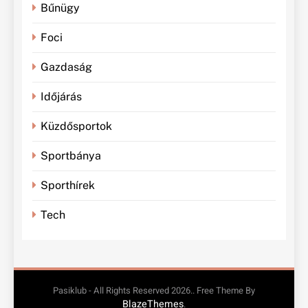
Bűnügy
Foci
Gazdaság
Időjárás
Küzdősportok
Sportbánya
Sporthírek
Tech
Pasiklub - All Rights Reserved 2026.. Free Theme By
BlazeThemes
.