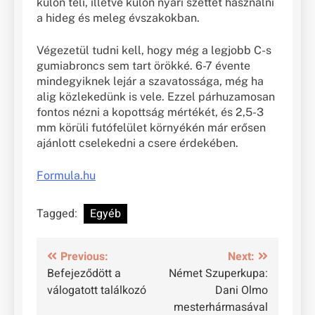
külön téli, illetve külön nyári szettet használni
a hideg és meleg évszakokban.
Végezetül tudni kell, hogy még a legjobb C-s
gumiabroncs sem tart örökké. 6-7 évente
mindegyiknek lejár a szavatossága, még ha
alig közlekedünk is vele. Ezzel párhuzamosan
fontos nézni a kopottság mértékét, és 2,5-3
mm körüli futófelület környékén már erősen
ajánlott cselekedni a csere érdekében.
Formula.hu
Tagged:
Egyéb
Bejegyzés
Previous:
Next:
Befejeződött a
Német Szuperkupa:
navigáció
válogatott találkozó
Dani Olmo
mesterhármasával