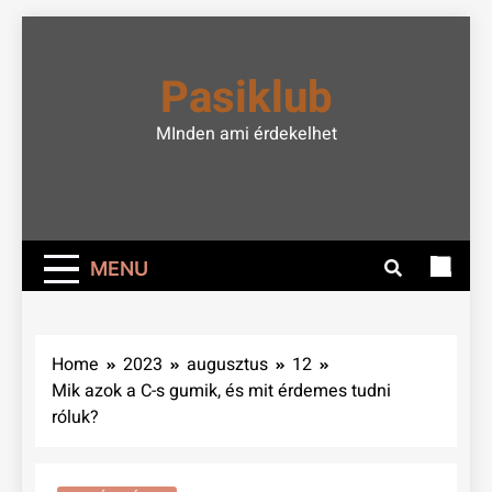
Skip
to
Pasiklub
content
MInden ami érdekelhet
MENU
Home
2023
augusztus
12
Mik azok a C-s gumik, és mit érdemes tudni
róluk?