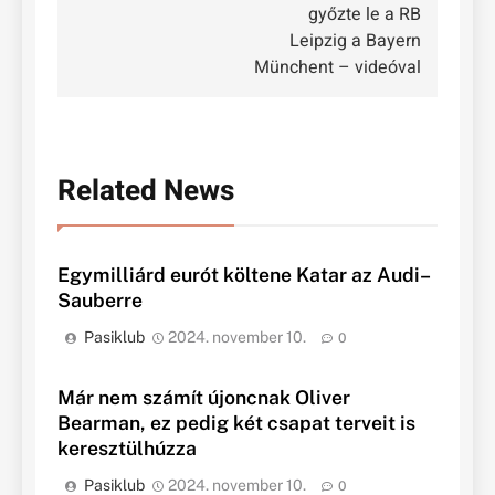
győzte le a RB
Leipzig a Bayern
Münchent – videóval
Related News
Egymilliárd eurót költene Katar az Audi–
Sauberre
Pasiklub
2024. november 10.
0
Már nem számít újoncnak Oliver
Bearman, ez pedig két csapat terveit is
keresztülhúzza
Pasiklub
2024. november 10.
0