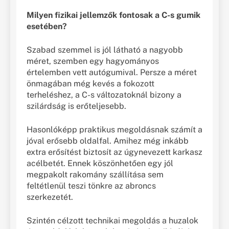
Milyen fizikai jellemzők fontosak a C-s gumik
esetében?
Szabad szemmel is jól látható a nagyobb
méret, szemben egy hagyományos
értelemben vett autógumival. Persze a méret
önmagában még kevés a fokozott
terheléshez, a C-s változatoknál bizony a
szilárdság is erőteljesebb.
Hasonlóképp praktikus megoldásnak számít a
jóval erősebb oldalfal. Amihez még inkább
extra erősítést biztosít az úgynevezett karkasz
acélbetét. Ennek köszönhetően egy jól
megpakolt rakomány szállítása sem
feltétlenül teszi tönkre az abroncs
szerkezetét.
Szintén célzott technikai megoldás a huzalok