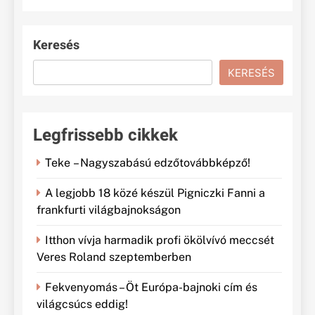
Keresés
KERESÉS
Legfrissebb cikkek
Teke – Nagyszabású edzőtovábbképző!
A legjobb 18 közé készül Pigniczki Fanni a
frankfurti világbajnokságon
Itthon vívja harmadik profi ökölvívó meccsét
Veres Roland szeptemberben
Fekvenyomás – Öt Európa-bajnoki cím és
világcsúcs eddig!