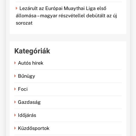
Lezárult az Európai Muaythai Liga első
állomása – magyar részvétellel debütált az új
sorozat
Kategóriák
Autós hírek
Bűnügy
Foci
Gazdaság
Időjárás
Küzdősportok