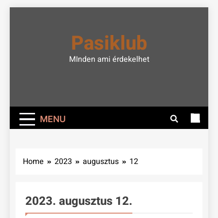
Skip
to
Pasiklub
content
MInden ami érdekelhet
MENU
Home
2023
augusztus
12
2023. augusztus 12.
FOCI