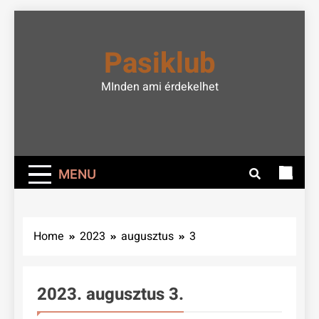
Skip
to
Pasiklub
content
MInden ami érdekelhet
MENU
Home
2023
augusztus
3
2023. augusztus 3.
FOCI