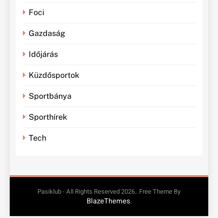
Foci
Gazdaság
Időjárás
Küzdősportok
Sportbánya
Sporthírek
Tech
Pasiklub - All Rights Reserved 2026.. Free Theme By
BlazeThemes
.