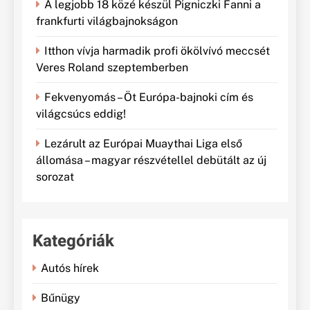
A legjobb 18 közé készül Pigniczki Fanni a
frankfurti világbajnokságon
Itthon vívja harmadik profi ökölvívó meccsét
Veres Roland szeptemberben
Fekvenyomás – Öt Európa-bajnoki cím és
világcsúcs eddig!
Lezárult az Európai Muaythai Liga első
állomása – magyar részvétellel debütált az új
sorozat
Kategóriák
Autós hírek
Bűnügy