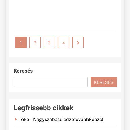
Ros
teh
Conti
1
2
3
4
Keresés
KERESÉS
Legfrissebb cikkek
Teke – Nagyszabású edzőtovábbképző!