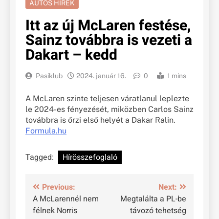
AUTÓS HÍREK
Itt az új McLaren festése,
Sainz továbbra is vezeti a
Dakart – kedd
Pasiklub
2024. január 16.
0
1 mins
A McLaren szinte teljesen váratlanul leplezte
le 2024-es fényezését, miközben Carlos Sainz
továbbra is őrzi első helyét a Dakar Ralin.
Formula.hu
Tagged:
Hírösszefoglaló
Bejegyzés
Previous:
Next:
A McLarennél nem
Megtalálta a PL-be
navigáció
félnek Norris
távozó tehetség