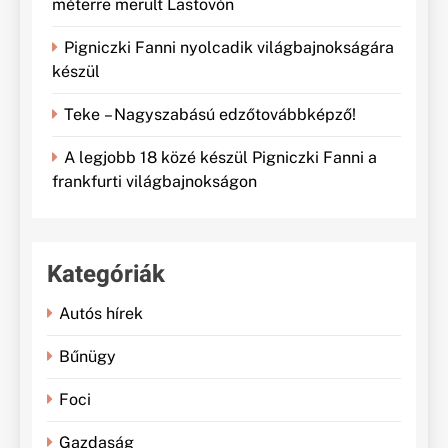
méterre merült Lastovón
Pigniczki Fanni nyolcadik világbajnokságára
készül
Teke – Nagyszabású edzőtovábbképző!
A legjobb 18 közé készül Pigniczki Fanni a
frankfurti világbajnokságon
Kategóriák
Autós hírek
Bűnügy
Foci
Gazdaság