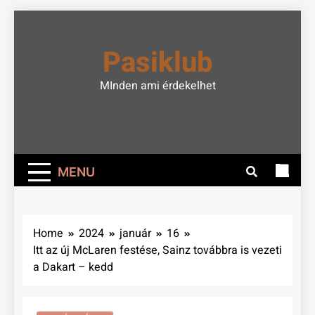
Skip
to
Pasiklub
content
MInden ami érdekelhet
MENU
Home
2024
január
16
Itt az új McLaren festése, Sainz továbbra is vezeti
a Dakart – kedd