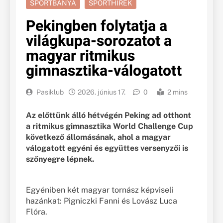
SPORTBÁNYA
SPORTHÍREK
Pekingben folytatja a
világkupa-sorozatot a
magyar ritmikus
gimnasztika-válogatott
Pasiklub
2026. június 17.
0
2 mins
Az előttünk álló hétvégén Peking ad otthont
a ritmikus gimnasztika World Challenge Cup
következő állomásának, ahol a magyar
válogatott egyéni és együttes versenyzői is
szőnyegre lépnek.
Egyéniben két magyar tornász képviseli
hazánkat: Pigniczki Fanni és Lovász Luca
Flóra.