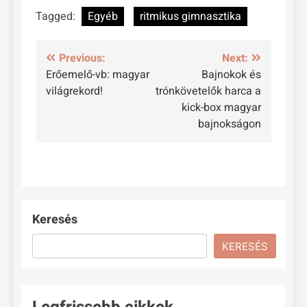
Tagged:
Egyéb
ritmikus gimnasztika
Bejegyzés
Previous:
Next:
Erőemelő-vb: magyar
Bajnokok és
navigáció
világrekord!
trónkövetelők harca a
kick-box magyar
bajnokságon
Keresés
KERESÉS