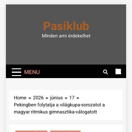
Skip
to
Pasiklub
content
MInden ami érdekelhet
MENU
Home
2026
június
17
Pekingben folytatja a világkupa-sorozatot a
magyar ritmikus gimnasztika-válogatott