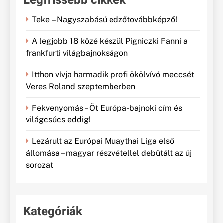
Legfrissebb cikkek
Teke – Nagyszabású edzőtovábbképző!
A legjobb 18 közé készül Pigniczki Fanni a
frankfurti világbajnokságon
Itthon vívja harmadik profi ökölvívó meccsét
Veres Roland szeptemberben
Fekvenyomás – Öt Európa-bajnoki cím és
világcsúcs eddig!
Lezárult az Európai Muaythai Liga első
állomása – magyar részvétellel debütált az új
sorozat
Kategóriák