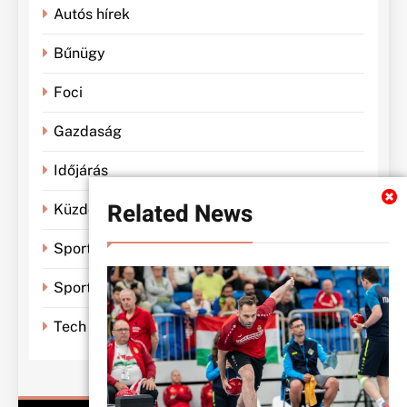
Autós hírek
Bűnügy
Foci
Gazdaság
Időjárás
Related News
Küzdősportok
Sportbánya
Sporthírek
Tech