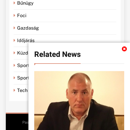
Bűnügy
Foci
Gazdaság
Időjárás
Related News
Küzdősportok
Sportbánya
Sporthírek
Tech
Pasiklub - All Rights Reserved 2026.. Free Theme By
BlazeThemes
.