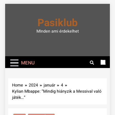
Skip
to
Pasiklub
content
MInden ami érdekelhet
MENU
Home
2024
január
4
Kylian Mbappe: “Mindig hiányzik a Messival való
játék…”