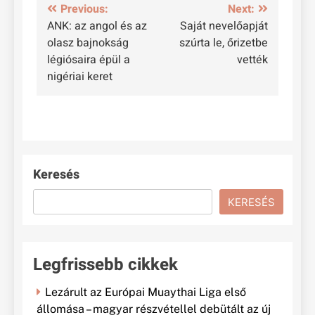
Bejegyzés
Previous:
Next:
ANK: az angol és az
Saját nevelőapját
navigáció
olasz bajnokság
szúrta le, őrizetbe
légiósaira épül a
vették
nigériai keret
Keresés
KERESÉS
Legfrissebb cikkek
Lezárult az Európai Muaythai Liga első
állomása – magyar részvétellel debütált az új