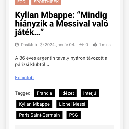
FOCI
SPORTHÍREK
Kylian Mbappe: “Mindig
hiányzik a Messival való
játék…”
Pasiklub
2024. január 04.
0
1 mins
A 36 éves argentin tavaly nyáron távozott a
párizsi klubtól…
Fociclub
Tagged:
Francia
idézet
interjú
Kylian Mbappe
Lionel Messi
Paris Saint-Germain
PSG