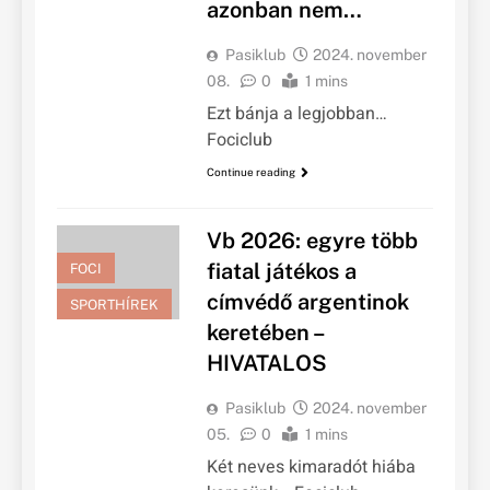
azonban nem…
Pasiklub
2024. november
08.
0
1 mins
Ezt bánja a legjobban…
Fociclub
Continue reading
Vb 2026: egyre több
fiatal játékos a
FOCI
címvédő argentinok
SPORTHÍREK
keretében –
HIVATALOS
Pasiklub
2024. november
05.
0
1 mins
Két neves kimaradót hiába