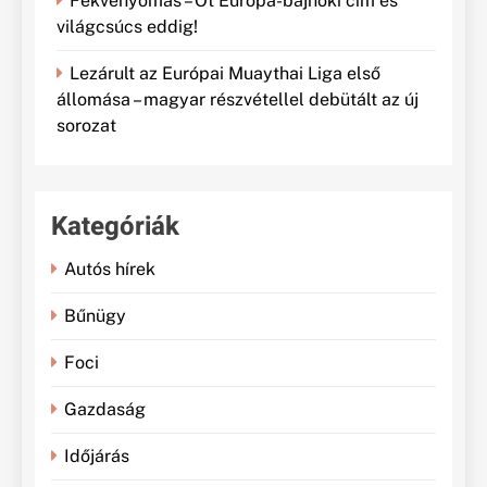
Fekvenyomás – Öt Európa-bajnoki cím és
világcsúcs eddig!
Lezárult az Európai Muaythai Liga első
állomása – magyar részvétellel debütált az új
sorozat
Kategóriák
Autós hírek
Bűnügy
Foci
Gazdaság
Időjárás