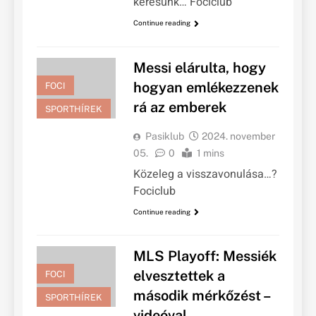
keresünk… Fociclub
Continue reading
Messi elárulta, hogy
hogyan emlékezzenek
FOCI
rá az emberek
SPORTHÍREK
Pasiklub
2024. november
05.
0
1 mins
Közeleg a visszavonulása…?
Fociclub
Continue reading
MLS Playoff: Messiék
elvesztettek a
FOCI
második mérkőzést –
SPORTHÍREK
videóval