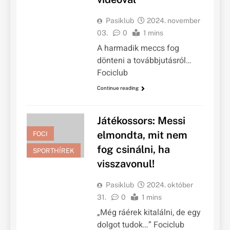
Pasiklub
2024. november
03.
0
1 mins
A harmadik meccs fog
dönteni a továbbjutásról…
Fociclub
Continue reading
Játékossors: Messi
elmondta, mit nem
FOCI
fog csinálni, ha
SPORTHÍREK
visszavonul!
Pasiklub
2024. október
31.
0
1 mins
„Még ráérek kitalálni, de egy
dolgot tudok…” Fociclub