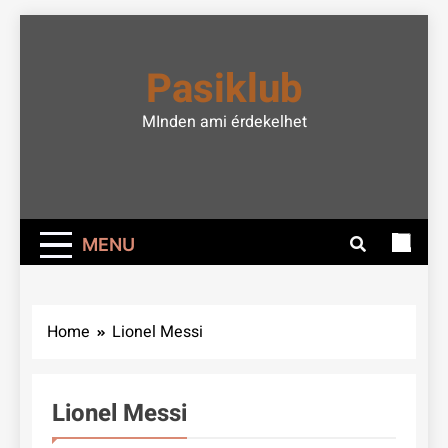
Skip
to
Pasiklub
content
MInden ami érdekelhet
MENU
Home
Lionel Messi
Lionel Messi