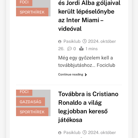
és Jordi Alba góljaival
FOCI
került lépéselőnybe
SPORTHÍREK
az Inter Miami –
videóval
Pasiklub
2024. október
26.
0
1 mins
Még egy győzelem kell a
továbbjutáshoz… Fociclub
Continue reading
FOCI
Továbbra is Cristiano
Ronaldo a világ
GAZDASÁG
legjobban kereső
SPORTHÍREK
játékosa
Pasiklub
2024. október