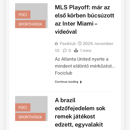
MLS Playoff: már az
első körben búcsúzott
FOCI
az Inter Miami –
SPORTHÍREK
videóval
Pasiklub
2024. november
10.
0
1 mins
Az Atlanta United nyerte a
mindent eldöntő mérkőzést…
Fociclub
Continue reading
A brazil
edzőfejedelem sok
FOCI
remek játékost
SPORTHÍREK
edzett, egyvalakit