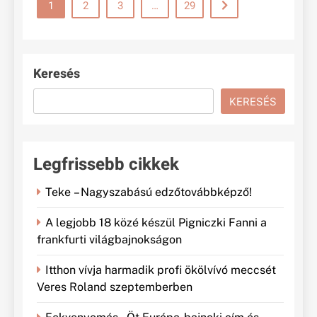
1
2
3
…
29
Keresés
KERESÉS
Legfrissebb cikkek
Teke – Nagyszabású edzőtovábbképző!
A legjobb 18 közé készül Pigniczki Fanni a
frankfurti világbajnokságon
Itthon vívja harmadik profi ökölvívó meccsét
Veres Roland szeptemberben