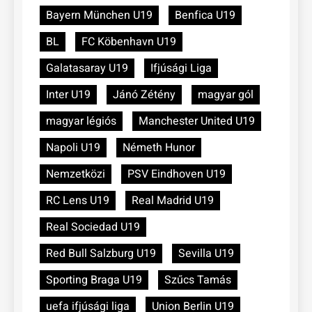
Bayern München U19
Benfica U19
BL
FC Köbenhavn U19
Galatasaray U19
Ifjúsági Liga
Inter U19
Jánó Zétény
magyar gól
magyar légiós
Manchester United U19
Napoli U19
Németh Hunor
Nemzetközi
PSV Eindhoven U19
RC Lens U19
Real Madrid U19
Real Sociedad U19
Red Bull Salzburg U19
Sevilla U19
Sporting Braga U19
Szűcs Tamás
uefa ifjúsági liga
Union Berlin U19