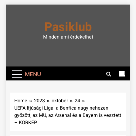
Skip
to
Pasiklub
content
MInden ami érdekelhet
MENU
Home
2023
október
24
UEFA Ifjúsági Liga: a Benfica nagy nehezen
győzött, az MU, az Arsenal és a Bayern is vesztett
– KÖRKÉP