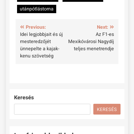
utánpótlástorna
Bejegyzés
Previous:
Next:
Idei legjobbjait és új
Az F1-es
navigáció
mesteredzőjét
Mexikóvárosi Nagydíj
ünnepelte a kajak-
teljes menetrendje
kenu szövetség
Keresés
KERESÉS