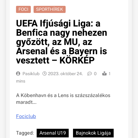
FOCI
SPORTHÍREK
UEFA Ifjúsági Liga: a
Benfica nagy nehezen
győzött, az MU, az
Arsenal és a Bayern is
vesztett – KÖRKÉP
Pasiklub
2023. október 24.
0
1
mins
A Köbenhavn és a Lens is százszázalékos
maradt…
Fociclub
Tagged:
Arsenal U19
Bajnokok Ligája