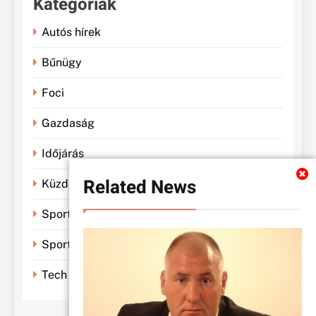
Kategóriák
Autós hírek
Bűnügy
Foci
Gazdaság
Időjárás
Related News
Küzdősportok
Sportbánya
Sporthírek
Tech