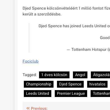
Djed Spence kölcsönvételéért 1 millió fontot fi
került a szerződésbe.
Djed Spence has joined Leeds United o
Good 
— Tottenham Hotspur (
Fociclub
Tagged:
1 éves kölcsön
Angol
Átigazolá
Championship
Djed Spence
hivatalos
Leeds United
Premier League
Tottenha
Bejegyzés
Previous: