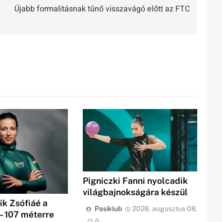
Újabb formalitásnak tűnő visszavágó előtt az FTC
Pigniczki Fanni nyolcadik
világbajnokságára készül
ik Zsófiáé a
Pasiklub
2026. augusztus 08.
– 107 méterre
0