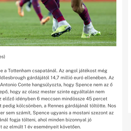
es)
rje a Tottenham csapatánál. Az angol játékost még
dlesbrough gárdájától 14,7 millió euró ellenében. Az
 Antonio Conte hangsúlyozta, hogy Spence nem az ő
epő, hogy az olasz mester szinte egyáltalán nem
az előző idényben 6 meccsen mindössze 45 percet
t pedig kölcsönben, a Rennes gárdájánál töltötte. Nos
ter sem számít, Spence ugyanis a mostani szezont az
ál fogja tölteni, ahol minden bizonnyal jó
t az elmúlt 1 év eseményeit követően.