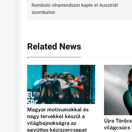
Romboló viharrendszer kapte el Ausztriát
navigáció
szombaton
Related News
Magyar motívumokkal és
nagy tervekkel készül a
Újra Törőcs
világbajnokságra az
világcsúcs 
együttes kéziszercsapat