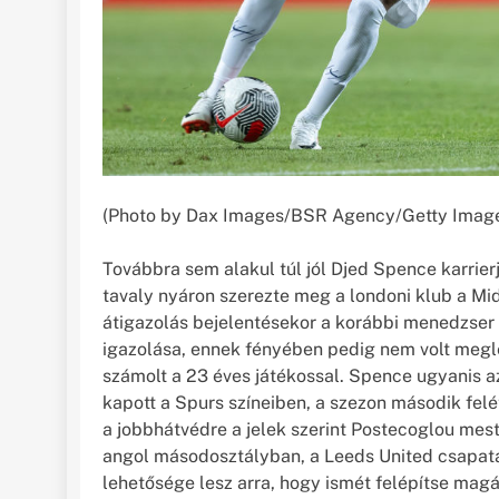
(Photo by Dax Images/BSR Agency/Getty Imag
Továbbra sem alakul túl jól Djed Spence karrie
tavaly nyáron szerezte meg a londoni klub a Mid
átigazolás bejelentésekor a korábbi menedzser
igazolása, ennek fényében pedig nem volt megl
számolt a 23 éves játékossal. Spence ugyanis 
kapott a Spurs színeiben, a szezon második felé
a jobbhátvédre a jelek szerint Postecoglou mes
angol másodosztályban, a Leeds United csapatán
lehetősége lesz arra, hogy ismét felépítse magá