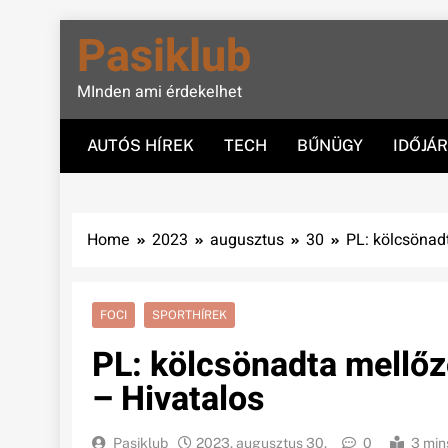
Skip
Pasiklub
to
content
MInden ami érdekelhet
AUTÓS HÍREK
TECH
BŰNÜGY
IDŐJÁ
Home
2023
augusztus
30
PL: kölcsönad
FOCI
SPORTHÍREK
PL: kölcsönadta mellőz
– Hivatalos
Pasiklub
2023. augusztus 30.
0
3 min