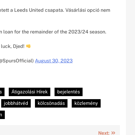
zetett a Leeds United csapata. Vásárlási opció nem
n loan for the remainder of the 2023/24 season.
luck, Djed!
@SpursOfficial)
August 30, 2023
s
Átigazolási Hírek
bejelentés
jobbhátvéd
kölcsönadás
közlemény
m
Next: