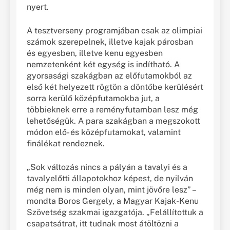
nyert.
A tesztverseny programjában csak az olimpiai
számok szerepelnek, illetve kajak párosban
és egyesben, illetve kenu egyesben
nemzetenként két egység is indítható. A
gyorsasági szakágban az előfutamokból az
első két helyezett rögtön a döntőbe kerülésért
sorra kerülő középfutamokba jut, a
többieknek erre a reményfutamban lesz még
lehetőségük. A para szakágban a megszokott
módon elő- és középfutamokat, valamint
finálékat rendeznek.
„Sok változás nincs a pályán a tavalyi és a
tavalyelőtti állapotokhoz képest, de nyilván
még nem is minden olyan, mint jövőre lesz” –
mondta Boros Gergely, a Magyar Kajak-Kenu
Szövetség szakmai igazgatója. „Felállítottuk a
csapatsátrat, itt tudnak most átöltözni a