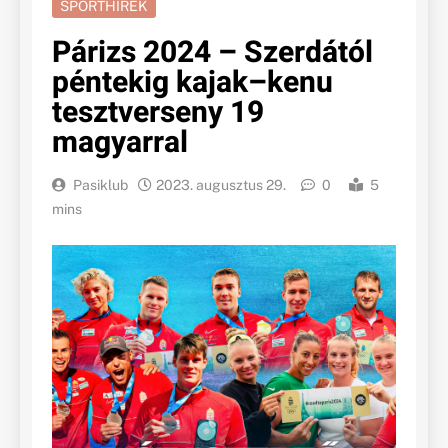
SPORTHÍREK
Párizs 2024 – Szerdától
péntekig kajak–kenu
tesztverseny 19
magyarral
Pasiklub
2023. augusztus 29.
0
5
mins