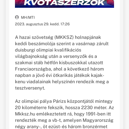
MH/MTI
2023. augusztus 29. kedd. 17:26
A hazai szövetség (MKKSZ) holnapjának
keddi beszámolója szerint a vasárnap zárult
duisburgi olimpiai kvalifikációs
világbajnokság után a versenyzők és a
szakmai stáb hétfőn kisbuszokkal utazott
Franciaországba, ahol a következő három
napban a jövő évi ötkarikás játékok kajak-
kenu viadalainak helyszínén rendezik meg a
tesztversenyt.
Az olimpiai pálya Párizs központjától mintegy
20 kilométerre fekszik, hossza 2230 méter. Az
Mkksz.hu emlékeztetett rá, hogy 1991-ben itt
rendezték meg a vb-t, amelyen Magyarország
négy arany-, öt ezüst- és három bronzérmet