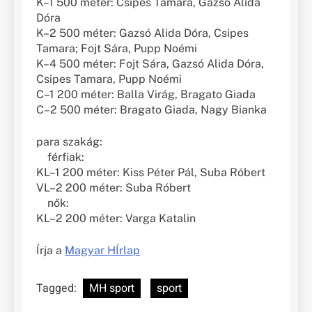
K–1 500 méter: Csipes Tamara, Gazsó Alida
Dóra
K–2 500 méter: Gazsó Alida Dóra, Csipes
Tamara; Fojt Sára, Pupp Noémi
K–4 500 méter: Fojt Sára, Gazsó Alida Dóra,
Csipes Tamara, Pupp Noémi
C–1 200 méter: Balla Virág, Bragato Giada
C–2 500 méter: Bragato Giada, Nagy Bianka
para szakág:
férfiak:
KL–1 200 méter: Kiss Péter Pál, Suba Róbert
VL–2 200 méter: Suba Róbert
nők:
KL–2 200 méter: Varga Katalin
Írja a
Magyar HÍrlap
Tagged:
MH sport
sport