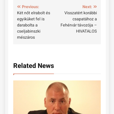
Bejegyzés
Previous:
Next:
Két nőt elrabolt és
Visszatért korábbi
navigáció
egyiküket fel is
csapatához a
darabolta a
Fehérvár távozója –
cseljabinszki
HIVATALOS
mészáros
Related News