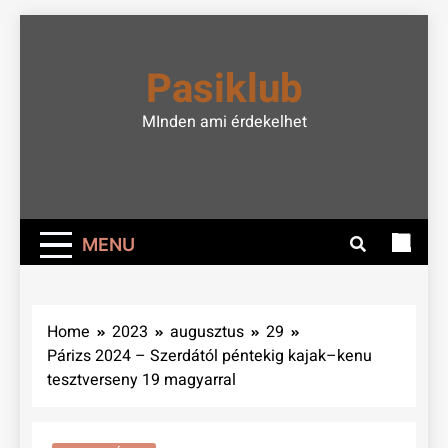
Skip
to
Pasiklub
content
MInden ami érdekelhet
MENU
Home
2023
augusztus
29
Párizs 2024 – Szerdától péntekig kajak–kenu
tesztverseny 19 magyarral