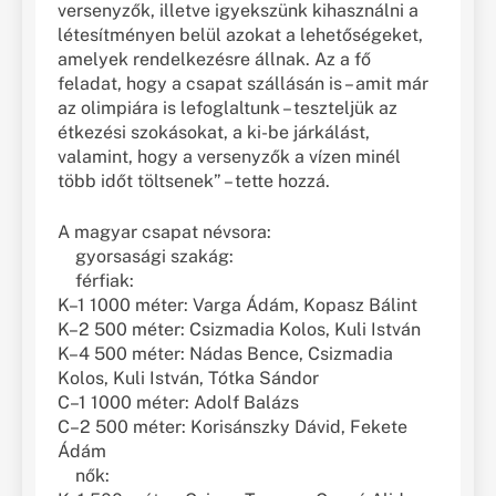
versenyzők, illetve igyekszünk kihasználni a
létesítményen belül azokat a lehetőségeket,
amelyek rendelkezésre állnak. Az a fő
feladat, hogy a csapat szállásán is – amit már
az olimpiára is lefoglaltunk – teszteljük az
étkezési szokásokat, a ki-be járkálást,
valamint, hogy a versenyzők a vízen minél
több időt töltsenek” – tette hozzá.
A magyar csapat névsora:
gyorsasági szakág:
férfiak:
K–1 1000 méter: Varga Ádám, Kopasz Bálint
K–2 500 méter: Csizmadia Kolos, Kuli István
K–4 500 méter: Nádas Bence, Csizmadia
Kolos, Kuli István, Tótka Sándor
C–1 1000 méter: Adolf Balázs
C–2 500 méter: Korisánszky Dávid, Fekete
Ádám
nők: