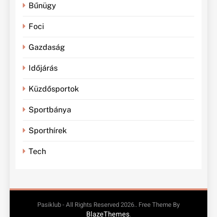
Bűnügy
Foci
Gazdaság
Időjárás
Küzdősportok
Sportbánya
Sporthírek
Tech
Pasiklub - All Rights Reserved 2026.. Free Theme By
BlazeThemes
.