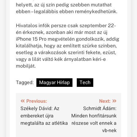
helyett, az új szín pedig szebben mutathat
ebben – legalábbis ebben reménykedhetünk.
Hivatalos infók persze csak szeptember 22-
én érkeznek, azonban aki már most az új
iPhone 15 Pro megvételén gondolkozik, addig
kitalálhatja, hogy az említett szürke színben,
esetleg a várakozások szerinti fekete, ezüst,
vagy a lilát váltó kék árnyalatban kéri-e
mobilját.
Tagged:
Magyar Hírlap
Tech
Bejegyzés
Previous:
Next:
Székely Dávid: Az
Schmidt Ádám:
navigáció
embereket újra
Minden honfitársunk
megtalálta az atlétika
részese volt ennek a
vb-nek