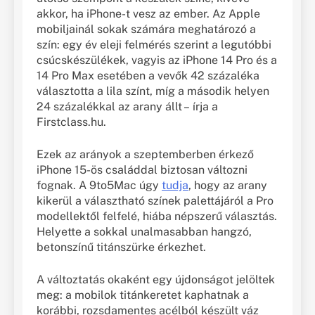
akkor, ha iPhone-t vesz az ember. Az Apple
mobiljainál sokak számára meghatározó a
szín: egy év eleji felmérés szerint a legutóbbi
csúcskészülékek, vagyis az iPhone 14 Pro és a
14 Pro Max esetében a vevők 42 százaléka
választotta a lila színt, míg a második helyen
24 százalékkal az arany állt – írja a
Firstclass.hu.
Ezek az arányok a szeptemberben érkező
iPhone 15-ös családdal biztosan változni
fognak. A 9to5Mac úgy
tudja
, hogy az arany
kikerül a választható színek palettájáról a Pro
modellektől felfelé, hiába népszerű választás.
Helyette a sokkal unalmasabban hangzó,
betonszínű titánszürke érkezhet.
A változtatás okaként egy újdonságot jelöltek
meg: a mobilok titánkeretet kaphatnak a
korábbi, rozsdamentes acélból készült váz