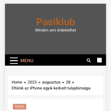
Skip
to
Pasiklub
content
MInden ami érdekelhet
MENU
Home
2023
augusztus
28
Eltűnik az iPhone egyik kedvelt tulajdonsága
TECH