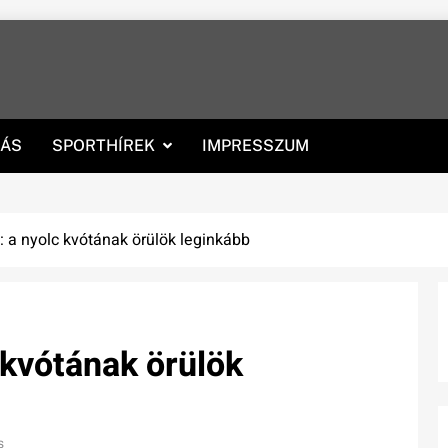
RÁS
SPORTHÍREK
IMPRESSZUM
: a nyolc kvótának örülök leginkább
 kvótának örülök
s