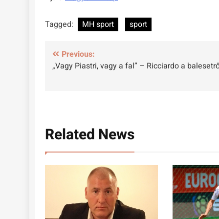
Tagged:
MH sport
sport
Bejegyzés
Previous:
„Vagy Piastri, vagy a fal” – Ricciardo a balesetrő
navigáció
Related News