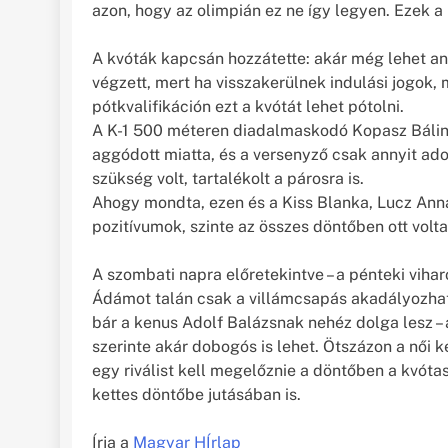
azon, hogy az olimpián ez ne így legyen. Ezek a 
A kvóták kapcsán hozzátette: akár még lehet ann
végzett, mert ha visszakerülnek indulási jogok,
pótkvalifikáción ezt a kvótát lehet pótolni.
A K-1 500 méteren diadalmaskodó Kopasz Bálint
aggódott miatta, és a versenyző csak annyit ado
szükség volt, tartalékolt a párosra is.
Ahogy mondta, ezen és a Kiss Blanka, Lucz Anna
pozitívumok, szinte az összes döntőben ott volt
A szombati napra előretekintve – a pénteki vihar
Ádámot talán csak a villámcsapás akadályozha
bár a kenus Adolf Balázsnak nehéz dolga lesz – az 
szerinte akár dobogós is lehet. Ötszázon a nő
egy riválist kell megelőznie a döntőben a kvótas
kettes döntőbe jutásában is.
Írja a
Magyar HÍrlap