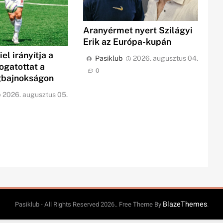
Aranyérmet nyert Szilágyi
Erik az Európa-kupán
el irányítja a
Pasiklub
2026. augusztus 04.
ogatottat a
0
gbajnokságon
2026. augusztus 05.
BlazeThemes
Pasiklub - All Rights Reserved 2026.. Free Theme By
.