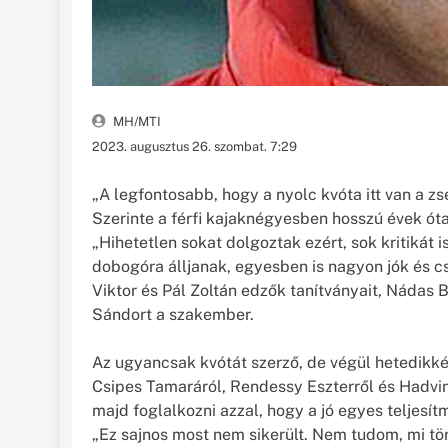
MH/MTI
2023. augusztus 26. szombat. 7:29
„A legfontosabb, hogy a nyolc kvóta itt van a z
Szerinte a férfi kajaknégyesben hosszú évek ót
„Hihetetlen sokat dolgoztak ezért, sok kritiká
dobogóra álljanak, egyesben is nagyon jók és c
Viktor és Pál Zoltán edzők tanítványait, Nádas B
Sándort a szakember.
Az ugyancsak kvótát szerző, de végül hetedikként
Csipes Tamaráról, Rendessy Eszterről és Hadvin
majd foglalkozni azzal, hogy a jó egyes teljesít
„Ez sajnos most nem sikerült. Nem tudom, mi tört