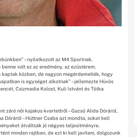
sebünkben” – nyilatkozott az M4 Sportnak.
a benne volt ez az eredmény, az ezüstérem.
t is kaptak közben, de nagyon megérdemelték, hogy
sapatban is egységet alkotnak” – jellemezte Hüvös
encét, Csizmadia Kolost, Kuli Istvánt és Tótka
 záró női kajakos kvartettről – Gazsó Alida Dóráról,
a Dóráról – Hüttner Csaba azt mondta, sokat kell
ményeket átváltsák jó négyes teljesítményre.
ént minden rajtban, de ezt ki kell javítani, dolgozunk