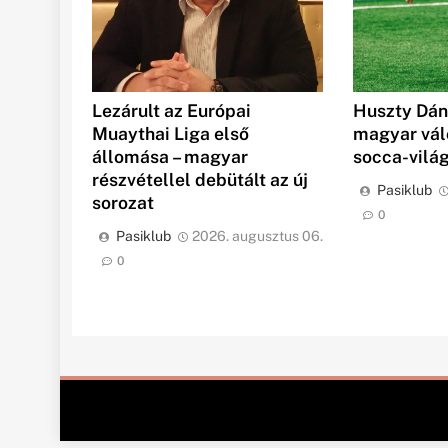
Huszty Dáni
Lezárult az Európai
magyar vál
Muaythai Liga első
socca-vilá
állomása – magyar
részvétellel debütált az új
Pasiklub
sorozat
0
Pasiklub
2026. augusztus 06.
0