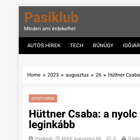
Skip
Pasiklub
to
content
MInden ami érdekelhet
AUTÓS HÍREK
TECH
BŰNÜGY
IDŐJÁ
Home
2023
augusztus
26
Hüttner Csaba
SPORTHÍREK
Hüttner Csaba: a nyolc
leginkább
Pasiklub
2023. augusztus 26.
0
5 min