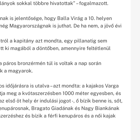
lányok sokkal többre hivatottak” – fogalmazott.
ak is jelentősége, hogy Balla Virág a 10. helyen
 még Magyarországnak is juthat. De ha nem, a jövő évi
ról a kapitány azt mondta, egy pillanatig sem
tt ki magából a döntőben, amennyire feltétlenül
 páros bronzérmén túl is voltak a nap során
ak a magyarok.
os időjárásra is utalva – azt mondta: a kajakos Varga
tja meg a kvótaszerzésben 1000 méter egyesben, és
első öt hely ér indulási jogot -, ő bízik benne is, sőt,
i kenupárosnak, Bragato Giadának és Nagy Biankának
zerzéshez és bízik a férfi kenupáros és a női kajak