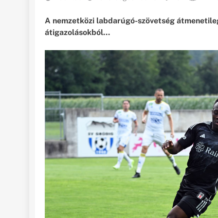
A nemzetközi labdarúgó-szövetség átmenetileg
átigazolásokból…