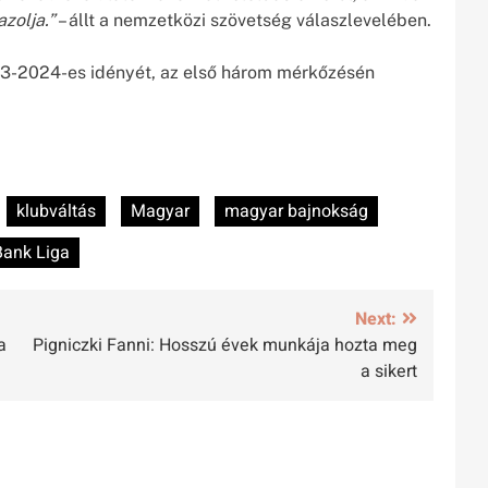
azolja.”
– állt a nemzetközi szövetség válaszlevelében.
3-2024-es idényét, az első három mérkőzésén
klubváltás
Magyar
magyar bajnokság
ank Liga
Next:
a
Pigniczki Fanni: Hosszú évek munkája hozta meg
a sikert