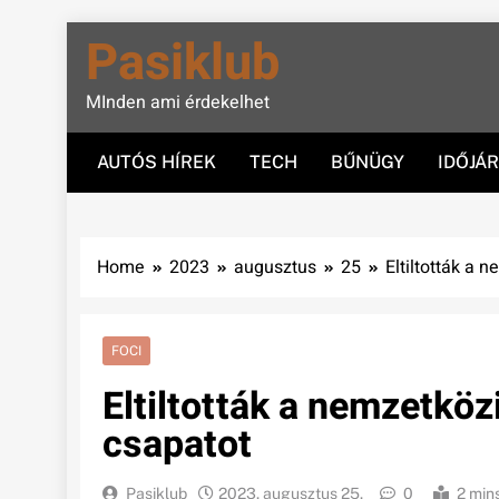
Skip
Pasiklub
to
content
MInden ami érdekelhet
AUTÓS HÍREK
TECH
BŰNÜGY
IDŐJÁ
Home
2023
augusztus
25
Eltiltották a 
FOCI
Eltiltották a nemzetköz
csapatot
Pasiklub
2023. augusztus 25.
0
2 min