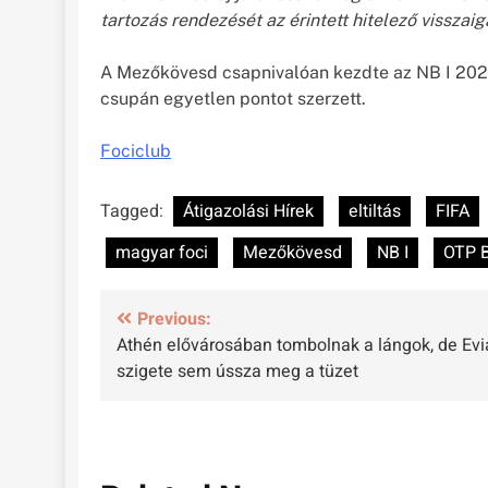
tartozás rendezését az érintett hitelező visszaig
A Mezőkövesd csapnivalóan kezdte az NB I 202
csupán egyetlen pontot szerzett.
Fociclub
Tagged:
Átigazolási Hírek
eltiltás
FIFA
magyar foci
Mezőkövesd
NB I
OTP B
Bejegyzés
Previous:
Athén elővárosában tombolnak a lángok, de Evi
navigáció
szigete sem ússza meg a tüzet