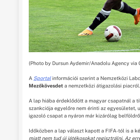
(Photo by Dursun Aydemir/Anadolu Agency via 
A
Sportal
információi szerint a Nemzetközi Labd
Mezőkövesdet
a nemzetközi átigazolási piacról
A lap hiába érdeklődött a magyar csapatnál a til
szankciója egyelőre nem érinti az egyesületet, u
igazoló csapat a nyáron már kizárólag belföldrő
Időközben a lap választ kapott a FIFA-tól is a k
miatt nem tud új játékosokat regisztrálni. Az er