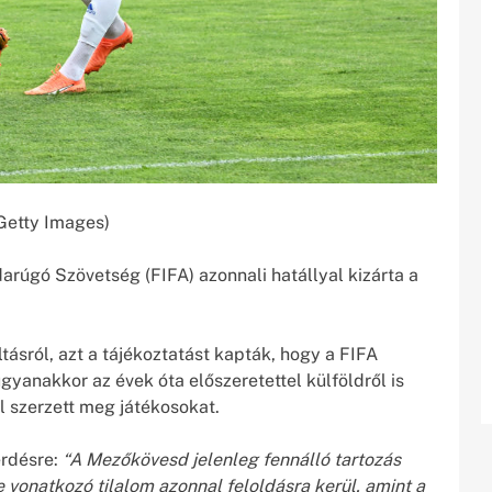
Getty Images)
arúgó Szövetség (FIFA) azonnali hatállyal kizárta a
.
tásról, azt a tájékoztatást kapták, hogy a FIFA
gyanakkor az évek óta előszeretettel külföldről is
l szerzett meg játékosokat.
érdésre:
“A Mezőkövesd jelenleg fennálló tartozás
re vonatkozó tilalom azonnal feloldásra kerül, amint a