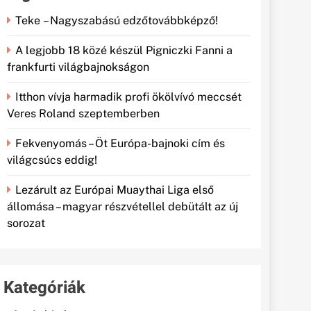
Teke – Nagyszabású edzőtovábbképző!
A legjobb 18 közé készül Pigniczki Fanni a
frankfurti világbajnokságon
Itthon vívja harmadik profi ökölvívó meccsét
Veres Roland szeptemberben
Fekvenyomás – Öt Európa-bajnoki cím és
világcsúcs eddig!
Lezárult az Európai Muaythai Liga első
állomása – magyar részvétellel debütált az új
sorozat
Kategóriák