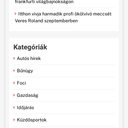
frankfurti világbajnokságon
Itthon vívja harmadik profi ökölvívó meccsét
Veres Roland szeptemberben
Kategóriák
Autós hírek
Bűnügy
Foci
Gazdaság
Időjárás
Küzdősportok