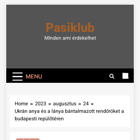
Skip
to
Pasiklub
content
MInden ami érdekelhet
MENU
Home
2023
augusztus
24
Ukrán anya és a lánya bántalmazott rendőröket a
budapesti repülőtéren