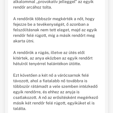
alkalommal „provokatív jelleggel” az egyik
rendőr arcához tolta.
A rendőrök többször megkérték a nőt, hogy
fejezze be a tevékenységét, ő azonban a
felszólításnak nem tett eleget, majd az egyik
rendőr felé rúgott, míg a másik rendőrt meg
akarta ütni.
A rendőrök a rúgás, illetve az ütés elől
kitértek, az anya eközben az egyik rendőrt
hátulról tenyérrel halántékon ütötte.
Ezt követően a két nő a várócsarnok felé
távozott, ahol a fiatalabb nő továbbra is
többször rátámadt a vele szemben intézkedő
egyik rendőrre, és ehhez az anyja is
csatlakozott. A nő az erősítésként megérkező
másik két rendőr felé rúgott, egyiküket el is
találta.