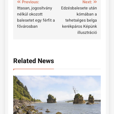
Bejegyzés
Previous:
Next:
Ittasan, jogosítvány
Edzésbalesete után
navigáció
nélkül okozott
kómában a
balesetet egy férfit a
tehetséges belga
fővárosban
kerékpáros Képünk
illusztráció
Related News