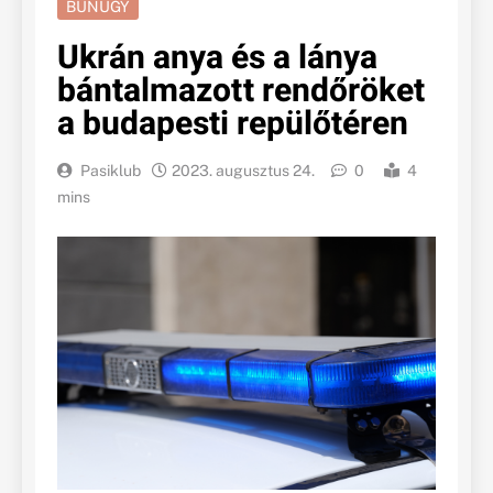
BŰNÜGY
Ukrán anya és a lánya
bántalmazott rendőröket
a budapesti repülőtéren
Pasiklub
2023. augusztus 24.
0
4
mins