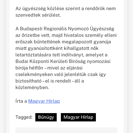
Az ügyészség közlése szerint a rendőrök nem
szenvedtek sérülést.
A Budapesti Regionális Nyomozó Ügyészség
az őrizetbe vett, majd hivatalos személy elleni
erőszak bűntettének megalapozott gyanúja
miatt gyanúsítottként kihallgatott nők
letartóztatására tett indítványt, amelyet a
Budai Központi Kerületi Bíróság nyomozási
bírója hétfőn – mivel az eljárási
cselekményeken való jelenlétük csak így
biztosítható – el is rendelt – áll a
közleményben.
Írta a
Magyar Hírlap
Tagged:
Bűnügy
Magyar Hírlap