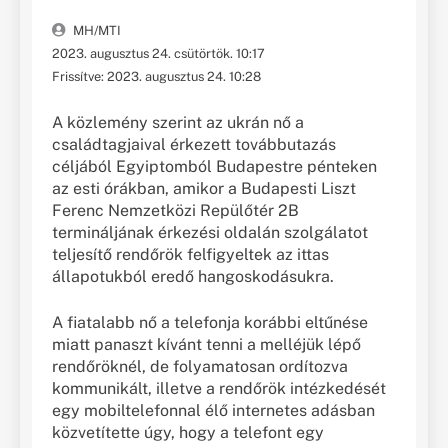
MH/MTI
2023. augusztus 24. csütörtök. 10:17
Frissítve: 2023. augusztus 24. 10:28
A közlemény szerint az ukrán nő a
családtagjaival érkezett továbbutazás
céljából Egyiptomból Budapestre pénteken
az esti órákban, amikor a Budapesti Liszt
Ferenc Nemzetközi Repülőtér 2B
termináljának érkezési oldalán szolgálatot
teljesítő rendőrök felfigyeltek az ittas
állapotukból eredő hangoskodásukra.
A fiatalabb nő a telefonja korábbi eltűnése
miatt panaszt kívánt tenni a melléjük lépő
rendőröknél, de folyamatosan ordítozva
kommunikált, illetve a rendőrök intézkedését
egy mobiltelefonnal élő internetes adásban
közvetítette úgy, hogy a telefont egy