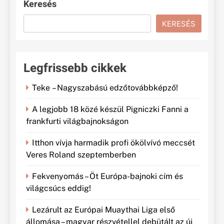
Keresés
KERESÉS
Legfrissebb cikkek
Teke – Nagyszabású edzőtovábbképző!
A legjobb 18 közé készül Pigniczki Fanni a
frankfurti világbajnokságon
Itthon vívja harmadik profi ökölvívó meccsét
Veres Roland szeptemberben
Fekvenyomás – Öt Európa-bajnoki cím és
világcsúcs eddig!
Lezárult az Európai Muaythai Liga első
állomása – magyar részvétellel debütált az új