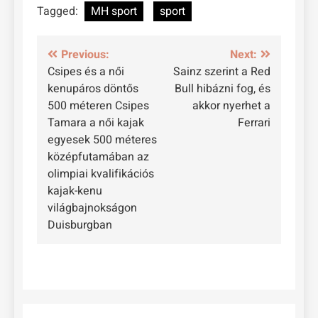
Tagged:
MH sport
sport
Bejegyzés
Previous:
Next:
Csipes és a női
Sainz szerint a Red
navigáció
kenupáros döntős
Bull hibázni fog, és
500 méteren Csipes
akkor nyerhet a
Tamara a női kajak
Ferrari
egyesek 500 méteres
középfutamában az
olimpiai kvalifikációs
kajak-kenu
világbajnokságon
Duisburgban