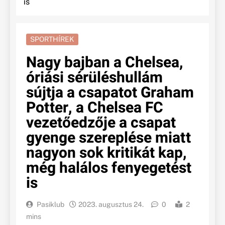
is
SPORTHÍREK
Nagy bajban a Chelsea,
óriási sérüléshullám
sújtja a csapatot Graham
Potter, a Chelsea FC
vezetőedzője a csapat
gyenge szereplése miatt
nagyon sok kritikát kap,
még halálos fenyegetést
is
Pasiklub
2023. augusztus 24.
0
2
mins