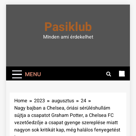
Skip
to
Pasiklub
content
MInden ami érdekelhet
MENU
Home
2023
augusztus
24
Nagy bajban a Chelsea, óriási sérüléshullám
sújtja a csapatot Graham Potter, a Chelsea FC
vezetőedzője a csapat gyenge szereplése miatt
nagyon sok kritikát kap, még halálos fenyegetést