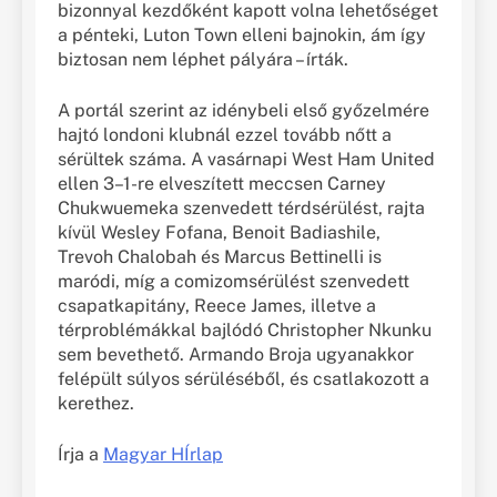
bizonnyal kezdőként kapott volna lehetőséget
a pénteki, Luton Town elleni bajnokin, ám így
biztosan nem léphet pályára – írták.
A portál szerint az idénybeli első győzelmére
hajtó londoni klubnál ezzel tovább nőtt a
sérültek száma. A vasárnapi West Ham United
ellen 3–1-re elveszített meccsen Carney
Chukwuemeka szenvedett térdsérülést, rajta
kívül Wesley Fofana, Benoit Badiashile,
Trevoh Chalobah és Marcus Bettinelli is
maródi, míg a comizomsérülést szenvedett
csapatkapitány, Reece James, illetve a
térproblémákkal bajlódó Christopher Nkunku
sem bevethető. Armando Broja ugyanakkor
felépült súlyos sérüléséből, és csatlakozott a
kerethez.
Írja a
Magyar HÍrlap