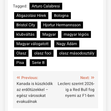
Tagged:
Arturo Calabresi
Átigazolási Hírek
Bologna
Bristol City
Hjortur Hermannsson
klubváltás
Magyar
magyar légiós
Magyar válogatott
Nagy Ádám
Olasz
olasz foci
olasz másodosztály
Pisa
Serie B
Bejegyzés
Previous:
Next:
Kanada is küszködik
Leclerc szerint 2026-
navigáció
az erdőtüzekkel –
ig a Red Bull fog
egész városokat
nyerni az F1-ben
evakuálnak