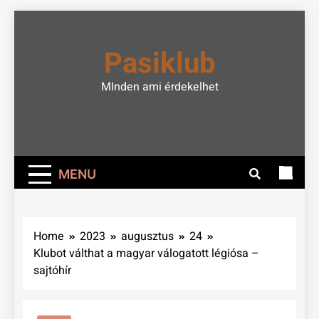
Skip
to
Pasiklub
content
MInden ami érdekelhet
MENU
Home
2023
augusztus
24
Klubot válthat a magyar válogatott légiósa –
sajtóhír