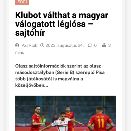
FOCI
Klubot válthat a magyar
válogatott légiósa –
sajtóhír
Pasiklub
2023. augusztus 24.
0
3
mins
Olasz sajtóinformációk szerint az olasz
másodosztályban (Serie B) szereplő Pisa
több játékosától is megválna a
közeljövőben…