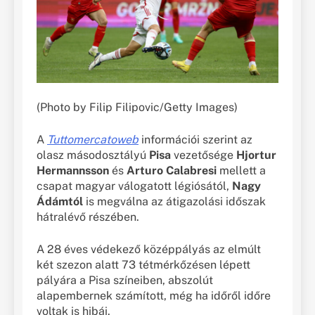
(Photo by Filip Filipovic/Getty Images)
A
Tuttomercatoweb
információi szerint az
olasz másodosztályú
Pisa
vezetősége
Hjortur
Hermannsson
és
Arturo Calabresi
mellett a
csapat magyar válogatott légiósától,
Nagy
Ádámtól
is megválna az átigazolási időszak
hátralévő részében.
A 28 éves védekező középpályás az elmúlt
két szezon alatt 73 tétmérkőzésen lépett
pályára a Pisa színeiben, abszolút
alapembernek számított, még ha időről időre
voltak is hibái.