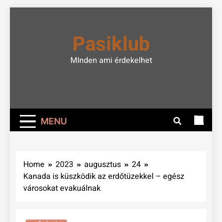
Skip
to
Pasiklub
content
MInden ami érdekelhet
MENU
Home
2023
augusztus
24
Kanada is küszködik az erdőtüzekkel – egész
városokat evakuálnak