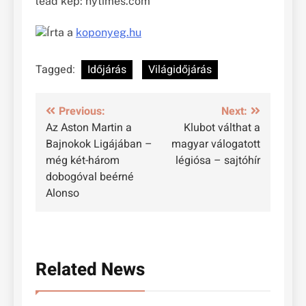
lead kép: nytimes.com
Írta a
koponyeg.hu
Tagged:
Időjárás
Világidőjárás
Bejegyzés
Previous:
Next:
Az Aston Martin a
Klubot válthat a
navigáció
Bajnokok Ligájában –
magyar válogatott
még két-három
légiósa – sajtóhír
dobogóval beérné
Alonso
Related News