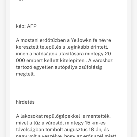
kép: AFP
A mostani erdőtűzben a Yellowknife névre
keresztelt település a leginkább érintett,
innen a hatóságok utasítására mintegy 20
000 embert kellett kitelepíteni. A városhoz
tartozó egyetlen autópálya zsúfolásig
megtelt.
hirdetés
A lakosokat repülőgépekkel is mentették,
mivel a tűz a várostól mintegy 15 km-es
távolságban tombolt augusztus 18-án, és
nagy volt a veszélye, hogy az erős szél miatt