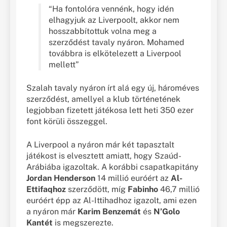
“Ha fontolóra vennénk, hogy idén
elhagyjuk az Liverpoolt, akkor nem
hosszabbítottuk volna meg a
szerződést tavaly nyáron. Mohamed
továbbra is elkötelezett a Liverpool
mellett”
Szalah tavaly nyáron írt alá egy új, hároméves
szerződést, amellyel a klub történetének
legjobban fizetett játékosa lett heti 350 ezer
font körüli összeggel.
A Liverpool a nyáron már két tapasztalt
játékost is elvesztett amiatt, hogy Szaúd-
Arábiába igazoltak. A korábbi csapatkapitány
Jordan Henderson
14 millió euróért az
Al-
Ettifaqhoz
szerződött, míg
Fabinho
46,7 millió
euróért épp az Al-Ittihadhoz igazolt, ami ezen
a nyáron már
Karim Benzemát
és
N’Golo
Kantét
is megszerezte.