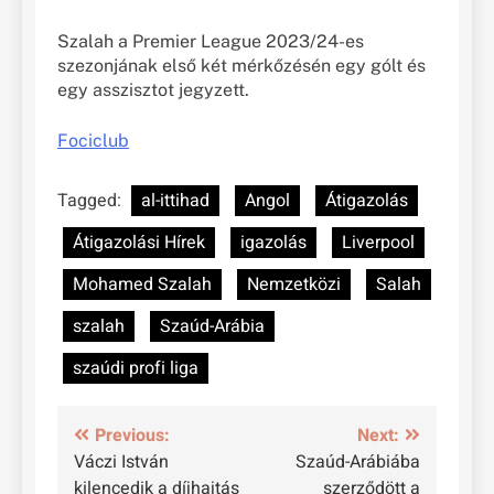
Szalah a Premier League 2023/24-es
szezonjának első két mérkőzésén egy gólt és
egy asszisztot jegyzett.
Fociclub
Tagged:
al-ittihad
Angol
Átigazolás
Átigazolási Hírek
igazolás
Liverpool
Mohamed Szalah
Nemzetközi
Salah
szalah
Szaúd-Arábia
szaúdi profi liga
Bejegyzés
Previous:
Next:
Váczi István
Szaúd-Arábiába
navigáció
kilencedik a díjhajtás
szerződött a