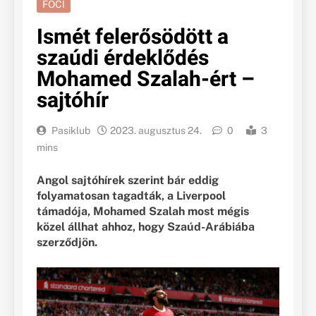
FOCI
Ismét felerősödött a
szaúdi érdeklődés
Mohamed Szalah-ért –
sajtóhír
Pasiklub
2023. augusztus 24.
0
3
mins
Angol sajtóhírek szerint bár eddig
folyamatosan tagadták, a Liverpool
támadója, Mohamed Szalah most mégis
közel állhat ahhoz, hogy Szaúd-Arábiába
szerződjön.