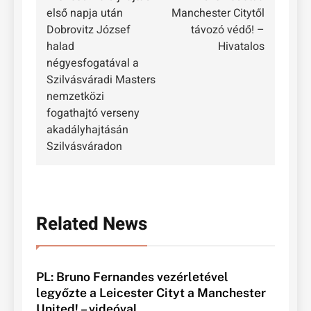
első napja után
Manchester Citytől
Dobrovitz József
távozó védő! –
halad
Hivatalos
négyesfogatával a
Szilvásváradi Masters
nemzetközi
fogathajtó verseny
akadályhajtásán
Szilvásváradon
Related News
PL: Bruno Fernandes vezérletével
legyőzte a Leicester Cityt a Manchester
United! – videóval