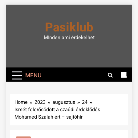
Skip
to
Pasiklub
content
MInden ami érdekelhet
MENU
Home
2023
augusztus
24
Ismét felerősödött a szaúdi érdeklődés
Mohamed Szalah-ért – sajtóhír