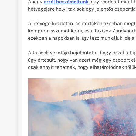
Ahogy
arról beszámoltunk
, egy rendelet miatt 
hétvégéjére helyi taxisok egy jelentős csoportj
A hétvége kezdetén, csütörtökön azonban megtör
kompromisszumot kötni, és a taxisok Zandvoort 
ezekben a napokban is, így lesz munkájuk, de 
A taxisok vezetője bejelentette, hogy ezzel lef
úgy értesült, hogy van azért még egy csoport el
csak annyit tehetnek, hogy elhatárolódnak tőlük