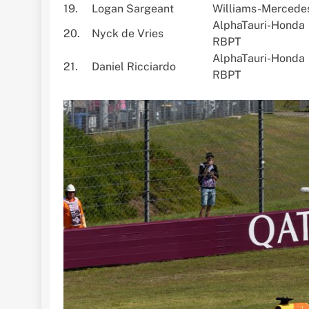
19.
Logan Sargeant
Williams-Mercede
AlphaTauri-Honda
20.
Nyck de Vries
RBPT
AlphaTauri-Honda
21.
Daniel Ricciardo
RBPT