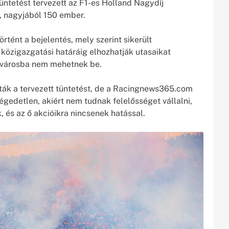
tüntetést tervezett az F1-es Holland Nagydíj
a, nagyjából 150 ember.
tént a bejelentés, mely szerint sikerült
közigazgatási határáig elhozhatják utasaikat
a városba nem mehetnek be.
újták a tervezett tüntetést, de a Racingnews365.com
égedetlen, akiért nem tudnak felelősséget vállalni,
, és az ő akcióikra nincsenek hatással.