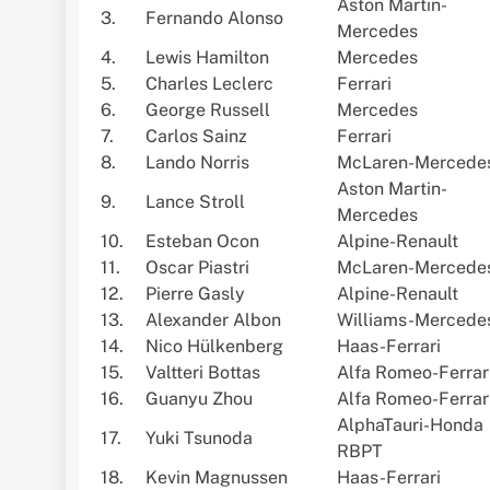
Aston Martin-
3.
Fernando Alonso
Mercedes
4.
Lewis Hamilton
Mercedes
5.
Charles Leclerc
Ferrari
6.
George Russell
Mercedes
7.
Carlos Sainz
Ferrari
8.
Lando Norris
McLaren-Mercede
Aston Martin-
9.
Lance Stroll
Mercedes
10.
Esteban Ocon
Alpine-Renault
11.
Oscar Piastri
McLaren-Mercede
12.
Pierre Gasly
Alpine-Renault
13.
Alexander Albon
Williams-Mercede
14.
Nico Hülkenberg
Haas-Ferrari
15.
Valtteri Bottas
Alfa Romeo-Ferrar
16.
Guanyu Zhou
Alfa Romeo-Ferrar
AlphaTauri-Honda
17.
Yuki Tsunoda
RBPT
18.
Kevin Magnussen
Haas-Ferrari