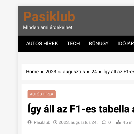
Skip
Pasiklub
to
content
MInden ami érdekelhet
AUTÓS HÍREK
TECH
BŰNÜGY
IDŐJÁ
Home
2023
augusztus
24
Így áll az F1-e
AUTÓS HÍREK
Így áll az F1-es tabella
Pasiklub
2023. augusztus 24.
0
45 mi