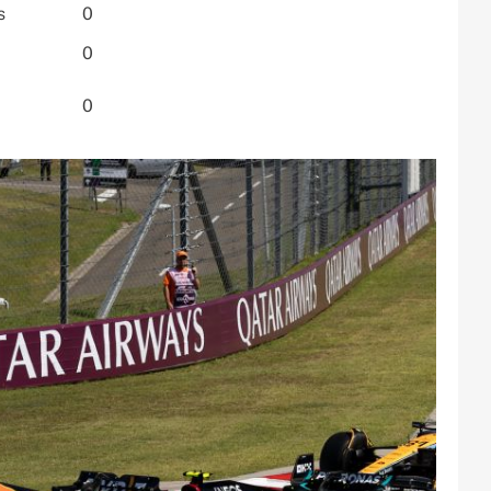
s
0
0
0