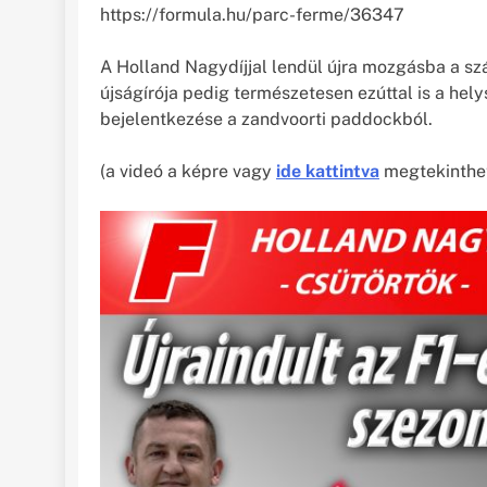
https://formula.hu/parc-ferme/36347
A Holland Nagydíjjal lendül újra mozgásba a sz
újságírója pedig természetesen ezúttal is a helys
bejelentkezése a zandvoorti paddockból.
(a videó a képre vagy
ide kattintva
megtekinthet