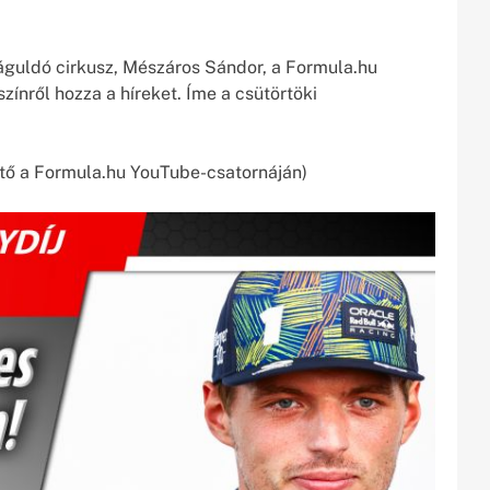
águldó cirkusz, Mészáros Sándor, a Formula.hu
zínről hozza a híreket. Íme a csütörtöki
ő a Formula.hu YouTube-csatornáján)