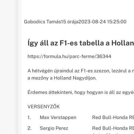
Gobodics Tamás
15 órája
2023-08-24 15:25:00
Így áll az F1-es tabella a Holla
https://formula.hu/parc-ferme/36344
A hétvégén újraindul az F1-es szezon, lezárul 
a mezőny a Holland Nagydíjon.
Érdemes áttekinteni, hogy hogyan is áll az egyé
VERSENYZŐK
1.
Max Verstappen
Red Bull-Honda R
2.
Sergio Perez
Red Bull-Honda 