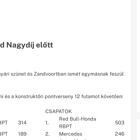
nd Nagydíj előtt
a nyári szünet és Zandvoortban ismét egymásnak feszül
ni és a konstruktőri pontverseny 12 futamot követően:
CSAPATOK
Red Bull-Honda
BPT
314
1.
503
RBPT
RBPT
189
2.
Mercedes
246