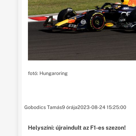
fotó: Hungaroring
Gobodics Tamás
9 órája
2023-08-24 15:25:00
Helyszíni: újraindult az F1-es szezon!