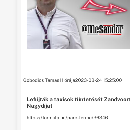
Gobodics Tamás
11 órája
2023-08-24 15:25:00
Lefújták a taxisok tüntetését Zandvoor
Nagydíjat
https://formula.hu/parc-ferme/36346