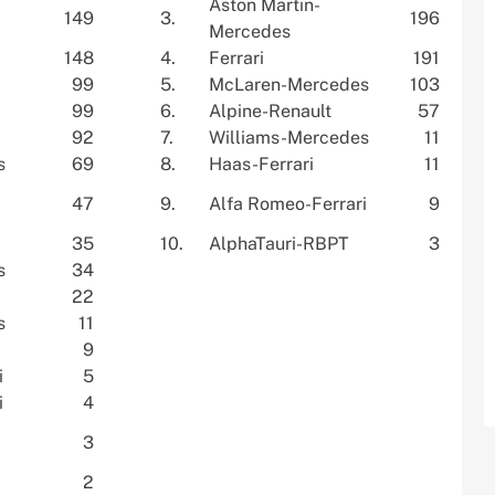
Aston Martin-
149
3.
196
Mercedes
148
4.
Ferrari
191
99
5.
McLaren-Mercedes
103
99
6.
Alpine-Renault
57
92
7.
Williams-Mercedes
11
s
69
8.
Haas-Ferrari
11
47
9.
Alfa Romeo-Ferrari
9
35
10.
AlphaTauri-RBPT
3
s
34
22
s
11
9
i
5
i
4
3
2