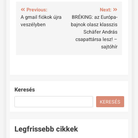
Bejegyzés
Previous:
Next:
A gmail fiókok újra
BRÉKING: az Európa-
navigáció
veszélyben
bajnok olasz klasszis
Schäfer András
csapattársa lesz! –
sajtóhír
Keresés
KERESÉS
Legfrissebb cikkek