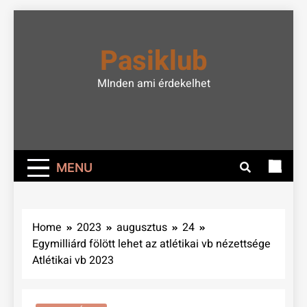
Skip
to
Pasiklub
content
MInden ami érdekelhet
MENU
Home
2023
augusztus
24
Egymilliárd fölött lehet az atlétikai vb nézettsége
Atlétikai vb 2023