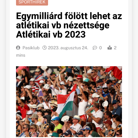
SPORTHÍREK
Egymilliárd fölött lehet az
atlétikai vb nézettsége
Atlétikai vb 2023
Pasiklub
2023. augusztus 24.
0
2
mins