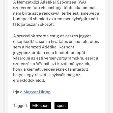
A Nemzetközi Atlétikai Szövetség (WA)
szerverén futó vb honlapja több alkalommal
nem bírta azt a rendkívüli terhelést, amelyet a
budapesti vb miatt extrém mennyiségűre nőtt
látogatószám okozott.
A szurkolók szerda estig az összes jegyet
elkapkodták, sem a hivatalos online felületen,
sem a Nemzeti Atlétikai Központ
jegypénztárában nem lehetett belépőt
vásárolni az esti versenyprogramokra, ezért a
szervezők a WA-nál azt kezdeményezték,
hogy a kiemelt vendégeknek fenntartott
helyek egy részét is nyissák meg az
érdeklődők előtt.
Írja a
Magyar HÍrlap
Tagged:
MH sport
sport