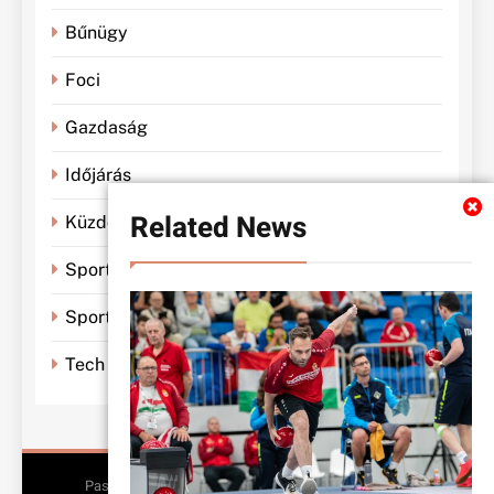
Bűnügy
Foci
Gazdaság
Időjárás
Related News
Küzdősportok
Sportbánya
Sporthírek
Tech
Pasiklub - All Rights Reserved 2026.. Free Theme By