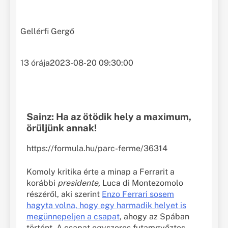
Gellérfi Gergő
13 órája
2023-08-20 09:30:00
Sainz: Ha az ötödik hely a maximum,
örüljünk annak!
https://formula.hu/parc-ferme/36314
Komoly kritika érte a minap a Ferrarit a
korábbi
presidente,
Luca di Montezomolo
részéről, aki szerint
Enzo Ferrari sosem
hagyta volna, hogy egy harmadik helyet is
megünnepeljen a csapat
, ahogy az Spában
történt. A csapat egyszeres futamgyőztes