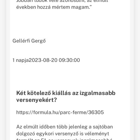
Jobban tudok vele azonosulni, az elmúlt
években hozzá mértem magam.”
Gellérfi Gergő
1 napja
2023-08-20 09:30:00
Két kötelező kiállás az izgalmasabb
versenyekért?
https://formula.hu/parc-ferme/36305
Az elmúlt időben több jelenleg a sajtóban
dolgozó egykori versenyző is véleményt