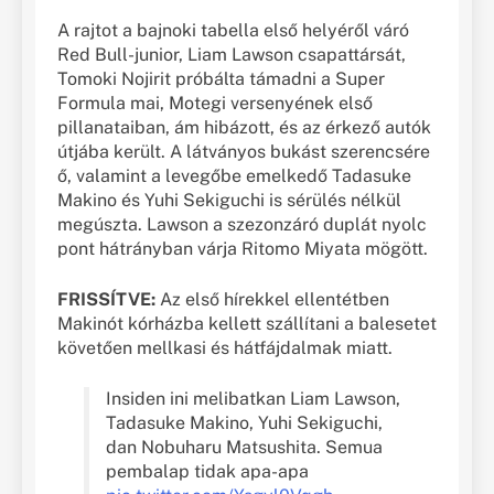
A rajtot a bajnoki tabella első helyéről váró
Red Bull-junior, Liam Lawson csapattársát,
Tomoki Nojirit próbálta támadni a Super
Formula mai, Motegi versenyének első
pillanataiban, ám hibázott, és az érkező autók
útjába került. A látványos bukást szerencsére
ő, valamint a levegőbe emelkedő Tadasuke
Makino és Yuhi Sekiguchi is sérülés nélkül
megúszta. Lawson a szezonzáró duplát nyolc
pont hátrányban várja Ritomo Miyata mögött.
FRISSÍTVE:
Az első hírekkel ellentétben
Makinót kórházba kellett szállítani a balesetet
követően mellkasi és hátfájdalmak miatt.
Insiden ini melibatkan Liam Lawson,
Tadasuke Makino, Yuhi Sekiguchi,
dan Nobuharu Matsushita. Semua
pembalap tidak apa-apa