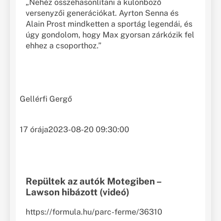
„Nehéz összehasonlítani a különböző
versenyzői generációkat. Ayrton Senna és
Alain Prost mindketten a sportág legendái, és
úgy gondolom, hogy Max gyorsan zárkózik fel
ehhez a csoporthoz.”
Gellérfi Gergő
17 órája
2023-08-20 09:30:00
Repültek az autók Motegiben –
Lawson hibázott (videó)
https://formula.hu/parc-ferme/36310