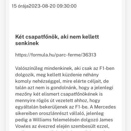
15 órája
2023-08-20 09:30:00
Két csapatfőnök, aki nem kellett
senkinek
https://formula.hu/parc-ferme/36313
Valószínűleg mindenkinek, aki csak az F1-ben
dolgozik, meg kellett küzdenie néhány
komoly nehézséggel, mire elérte céljait, de
talán azt nem is gondolnánk, hogy a jelenlegi
mezőny két elismert csapatfőnökének is
mennyire rögös út vezetett ahhoz, hogy
egyáltalán bekerüljenek az F1-be. A Mercedes
sikereiben oroszlánrészt vállaló, jelenleg
pedig a Williams felemelésén dolgozó James
Vowles az évezred elején szembesült ezzel,