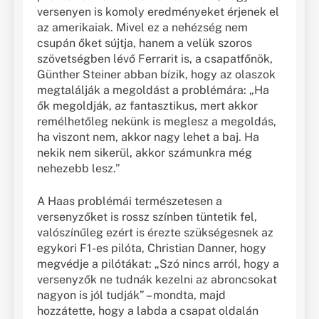
versenyen is komoly eredményeket érjenek el
az amerikaiak. Mivel ez a nehézség nem
csupán őket sújtja, hanem a velük szoros
szövetségben lévő Ferrarit is, a csapatfőnök,
Günther Steiner abban bízik, hogy az olaszok
megtalálják a megoldást a problémára: „Ha
ők megoldják, az fantasztikus, mert akkor
remélhetőleg nekünk is meglesz a megoldás,
ha viszont nem, akkor nagy lehet a baj. Ha
nekik nem sikerül, akkor számunkra még
nehezebb lesz.”
A Haas problémái természetesen a
versenyzőket is rossz színben tüntetik fel,
valószínűleg ezért is érezte szükségesnek az
egykori F1-es pilóta, Christian Danner, hogy
megvédje a pilótákat: „Szó nincs arról, hogy a
versenyzők ne tudnák kezelni az abroncsokat
nagyon is jól tudják” – mondta, majd
hozzátette, hogy a labda a csapat oldalán