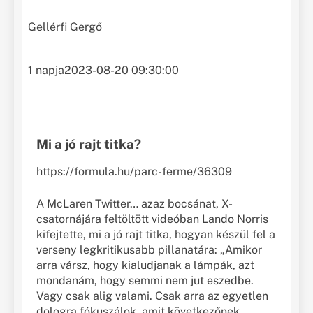
Gellérfi Gergő
1 napja
2023-08-20 09:30:00
Mi a jó rajt titka?
https://formula.hu/parc-ferme/36309
A McLaren Twitter… azaz bocsánat, X-
csatornájára feltöltött videóban Lando Norris
kifejtette, mi a jó rajt titka, hogyan készül fel a
verseny legkritikusabb pillanatára: „Amikor
arra vársz, hogy kialudjanak a lámpák, azt
mondanám, hogy semmi nem jut eszedbe.
Vagy csak alig valami. Csak arra az egyetlen
dologra fókuszálok, amit következőnek