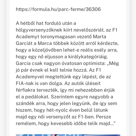
https://formula.hu/parc-ferme/36306
A hétből hat forduló után a
hölgyversenyzőknek kiírt nevelőszériát, az F1
Academyt toronymagasan vezető Marta
Garciát a Marca többek között arról kérdezte,
hogy a közeljövőben lehet-e reális esély arra,
hogy egy nő eljusson a királykategóriáig.
Garcia csak nagyon óvatosan optimista: „Még
jó pár évnek el kell telnie hozzá. Az F1
Academyvel megtettünk egy lépést, de az
FIA-nak is van dolga. Az autók üléseit
férfiakra tervezték, így mi nehezebben érjük
el a pedálokat. Szerintem egyre nagyobb a
szándék arra, hogy jelen legyünk, de így sem
hiszem, hogy hét-nyolc éven belül látunk
majd egy női versenyzőt az F1-ben. Persze
remélem, hogy kevesebb időbe telik majd…”