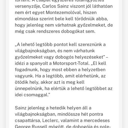
versenyzője, Carlos Sainz viszont jól láthatóan
nem ért egyet Montezemolóval, hiszen
elmondása szerint bele kell törődniük abba,
hogy jelenleg nem várhatnak győzelmeket, de
még csak rendszeres dobogókat sem.
„A lehető legtöbb pontot kell szereznünk a
világbajnokságban, és nem várhatunk
győzelmeket vagy dobogós helyezéseket” –
idézi a spanyolt a Motorsport-Total. „El kell
fogadnunk, hogy most ebben a helyzetben
vagyunk. Ha a legtöbb, amit elérhetünk, az
ötödik hely, akkor azt is meg kell
ünnepelnünk, ha elértük a lehető legtöbbet az
idei csomaggal.”
Sainz jelenleg a hetedik helyen áll a
világbajnokságban, mindössze hét pontra
csapattársa, Leclerc, valamint a mercedeses
George Russell mögött, de dobogója és pole-