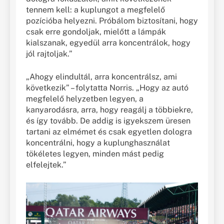
tennem kell: a kuplungot a megfelelő
pozícióba helyezni. Próbálom biztosítani, hogy
csak erre gondoljak, mielőtt a lámpák
kialszanak, egyedül arra koncentrálok, hogy
jól rajtoljak.”
„Ahogy elindultál, arra koncentrálsz, ami
következik” – folytatta Norris. „Hogy az autó
megfelelő helyzetben legyen, a
kanyarodásra, arra, hogy reagálj a többiekre,
és így tovább. De addig is igyekszem üresen
tartani az elmémet és csak egyetlen dologra
koncentrálni, hogy a kuplunghasználat
tökéletes legyen, minden mást pedig
elfelejtek.”