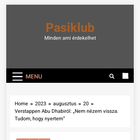
Skip
to
Pasiklub
content
MInden ami érdekelhet
MENU
Home
2023
augusztus
20
Verstappen Abu Dhabiról: „Nem nézem vissza.
Tudom, hogy nyertem”