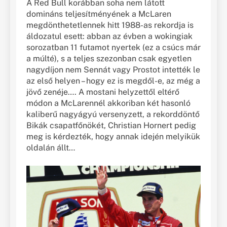
A Red Bull korábban soha nem látott
domináns teljesítményének a McLaren
megdönthetetlennek hitt 1988-as rekordja is
áldozatul esett: abban az évben a wokingiak
sorozatban 11 futamot nyertek (ez a csúcs már
a múlté), s a teljes szezonban csak egyetlen
nagydíjon nem Sennát vagy Prostot intették le
az első helyen – hogy ez is megdől-e, az még a
jövő zenéje…. A mostani helyzettől eltérő
módon a McLarennél akkoriban két hasonló
kaliberű nagyágyú versenyzett, a rekorddöntő
Bikák csapatfőnökét, Christian Hornert pedig
meg is kérdezték, hogy annak idején melyikük
oldalán állt…