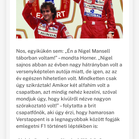
Nos, egyikükén sem: „Én a Nigel Mansell
táborban voltam!” – mondta Horner. „Nigel
sajnos abban az évben nagy hátrányban volt a
versenyképtelen autója miatt, de igen, az az
év egészen hihetetlen volt. Mindketten csak
úgy szikráztak! Amikor két alfahím volt a
csapatban, azt mindig nehéz kezelni, szóval
mondjuk úgy, hogy kívülről nézve nagyon
szórakoztató volt!” – folytatta a brit
csapatfőnök, aki úgy érzi, hogy hamarosan
Verstappent is a legnagyobbak között fogják
emlegetni F1 történeti léptékben is: