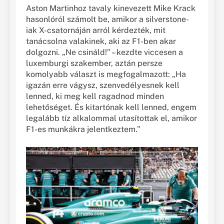
Aston Martinhoz tavaly kinevezett Mike Krack
hasonlóról számolt be, amikor a silverstone-
iak X-csatornáján arról kérdezték, mit
tanácsolna valakinek, aki az F1-ben akar
dolgozni. „Ne csináld!” – kezdte viccesen a
luxemburgi szakember, aztán persze
komolyabb választ is megfogalmazott: „Ha
igazán erre vágysz, szenvedélyesnek kell
lenned, ki meg kell ragadnod minden
lehetőséget. És kitartónak kell lenned, engem
legalább tíz alkalommal utasítottak el, amikor
F1-es munkákra jelentkeztem.”