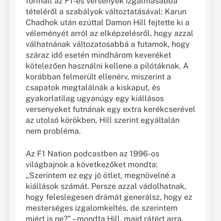
formált az F1-es versenyek izgalmasabbá
tételéről a szabályok változtatásával: Karun
Chadhok után ezúttal Damon Hill fejtette ki a
véleményét arról az elképzelésről, hogy azzal
válhatnának változatosabbá a futamok, hogy
száraz idő esetén mindhárom keveréket
kötelezően használni kellene a pilótáknak. A
korábban felmerült ellenérv, miszerint a
csapatok megtalálnák a kiskaput, és
gyakorlatilag ugyanúgy egy kiállásos
versenyeket futnának egy extra kerékcserével
az utolsó körökben, Hill szerint egyáltalán
nem probléma.
Az F1 Nation podcastben az 1996-os
világbajnok a következőket mondta:
„Szerintem ez egy jó ötlet, megnövelné a
kiállások számát. Persze azzal vádolhatnak,
hogy feleslegesen drámát generálsz, hogy ez
mesterséges izgalomkeltés, de szerintem
miért is ne?” – mondta Hill, majd rátért arra,