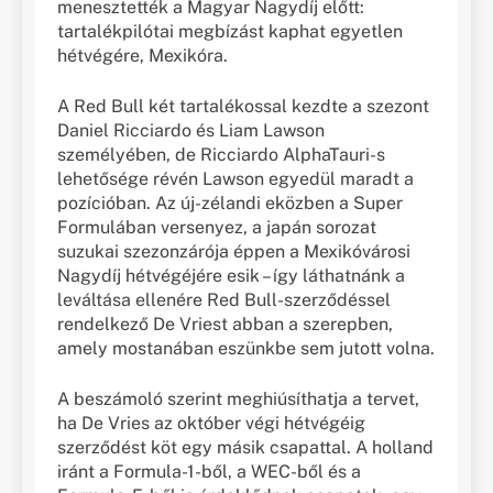
menesztették a Magyar Nagydíj előtt:
tartalékpilótai megbízást kaphat egyetlen
hétvégére, Mexikóra.
A Red Bull két tartalékossal kezdte a szezont
Daniel Ricciardo és Liam Lawson
személyében, de Ricciardo AlphaTauri-s
lehetősége révén Lawson egyedül maradt a
pozícióban. Az új-zélandi eközben a Super
Formulában versenyez, a japán sorozat
suzukai szezonzárója éppen a Mexikóvárosi
Nagydíj hétvégéjére esik – így láthatnánk a
leváltása ellenére Red Bull-szerződéssel
rendelkező De Vriest abban a szerepben,
amely mostanában eszünkbe sem jutott volna.
A beszámoló szerint meghiúsíthatja a tervet,
ha De Vries az október végi hétvégéig
szerződést köt egy másik csapattal. A holland
iránt a Formula-1-ből, a WEC-ből és a