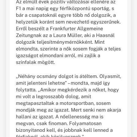
Az elmúlt évek pozitív változásai ellenére az
F1 a mai napig egy férfiközpontú sportág, s
bár a csapatoknál egyre több nő dolgozik, a
helyzetük koránt sem nevezhető egyszerűnek.
Erről beszélt a Frankfurter Allgemeine
Zeitungnak az a Laura Müller, aki a Haasnál
dolgozik teljesítménymérnökként. Mint
elmondta, szerinte a nők sosem fogják a teljes
igazságot elmondani arról, mi zajlik a
színfalak mögött.
„Néhány ocsmány dolgot is átéltem. Olyasmit,
amit jelenteni lehetne” – mondta, majd így
folytatta. „Amikor megkérdezik a nőket, hogy
mi volt a legrosszabb dolog, amit
megtapasztaltak a motorsportban, sosem
mondják meg az igazat. Mert senki nem akarja
hallani az igazat. A nőellenesség ma is
megvan, csak finoman. Folyamatosan
bizonyítanod kell, és jobbnak kell lenned a
férfiaknál, akik körülvesznek.”