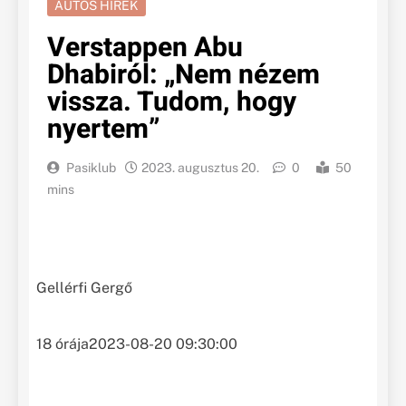
AUTÓS HÍREK
Verstappen Abu
Dhabiról: „Nem nézem
vissza. Tudom, hogy
nyertem”
Pasiklub
2023. augusztus 20.
0
50
mins
Gellérfi Gergő
18 órája
2023-08-20 09:30:00