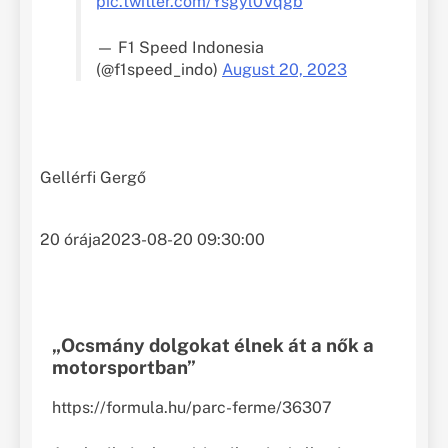
pic.twitter.com/Ysgyl0Vqgb
— F1 Speed Indonesia
(@f1speed_indo)
August 20, 2023
Gellérfi Gergő
20 órája
2023-08-20 09:30:00
„Ocsmány dolgokat élnek át a nők a
motorsportban”
https://formula.hu/parc-ferme/36307