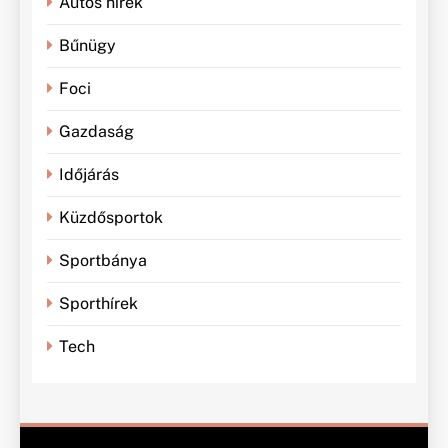
Autós hírek
Bűnügy
Foci
Gazdaság
Időjárás
Küzdősportok
Sportbánya
Sporthírek
Tech