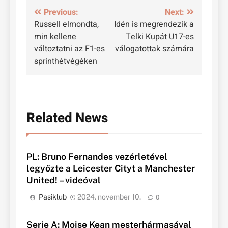
Bejegyzés
Previous:
Next:
Russell elmondta,
Idén is megrendezik a
navigáció
min kellene
Telki Kupát U17-es
változtatni az F1-es
válogatottak számára
sprinthétvégéken
Related News
PL: Bruno Fernandes vezérletével
legyőzte a Leicester Cityt a Manchester
United! – videóval
Pasiklub
2024. november 10.
0
Serie A: Moise Kean mesterhármasával