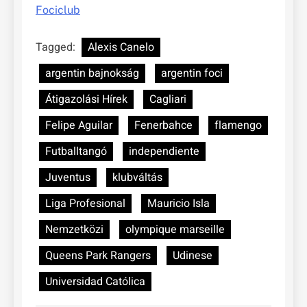
Fociclub
Tagged:
Alexis Canelo
argentin bajnokság
argentin foci
Átigazolási Hírek
Cagliari
Felipe Aguilar
Fenerbahce
flamengo
Futballtangó
independiente
Juventus
klubváltás
Liga Profesional
Mauricio Isla
Nemzetközi
olympique marseille
Queens Park Rangers
Udinese
Universidad Católica