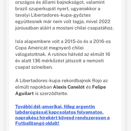
országos és állami bajnokságot, valamint
brazil szuperkupát nyert, ugyanakkor a
tavalyi Libertadores-kupa-győztes
együttesnek már nem volt tagja, mivel 2022
júniusában aláírt a mostani chilei csapatához.
Isla alapembere volt a 2015-ös és a 2016-os
Copa Américát megnyerő chilei
válogatottnak. A rutinos hátvéd az elmúlt 16
év alatt 136 mérkőzést játszott a nemzeti
csapat színeiben.
A Libertadores-kupa-rekordbajnok Rojo az
elmúlt napokban
Alexis Canelót
és
Felipe
Aguilart
is szerződtette.
További dél-amerikai, főleg argentin
labdarúgással kapcsolatos folyamatos,
naprakész hírekért kövesd rendszeresen a
Futballtangó oldalt!