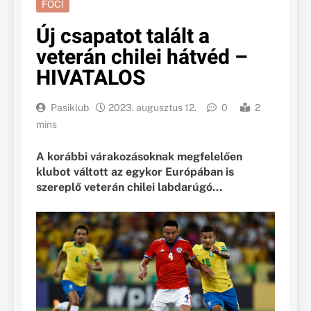
FOCI
Új csapatot talált a
veterán chilei hátvéd –
HIVATALOS
Pasiklub
2023. augusztus 12.
0
2
mins
A korábbi várakozásoknak megfelelően
klubot váltott az egykor Európában is
szereplő veterán chilei labdarúgó…