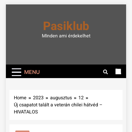
Skip
to
Pasiklub
content
MInden ami érdekelhet
MENU
Home
2023
augusztus
12
Új csapatot talált a veterán chilei hátvéd –
HIVATALOS