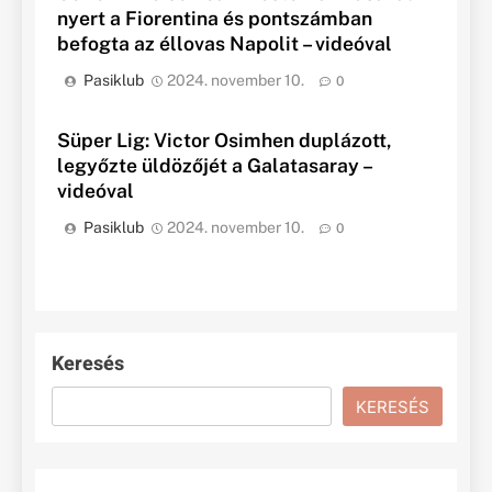
nyert a Fiorentina és pontszámban
befogta az éllovas Napolit – videóval
Pasiklub
2024. november 10.
0
Süper Lig: Victor Osimhen duplázott,
legyőzte üldözőjét a Galatasaray –
videóval
Pasiklub
2024. november 10.
0
Keresés
KERESÉS