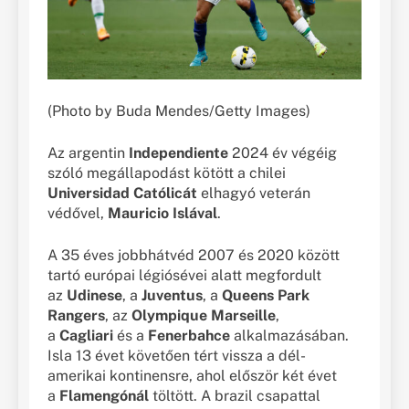
(Photo by Buda Mendes/Getty Images)
Az argentin
Independiente
2024 év végéig
szóló megállapodást kötött a chilei
Universidad Católicát
elhagyó veterán
védővel,
Mauricio Islával
.
A 35 éves jobbhátvéd 2007 és 2020 között
tartó európai légiósévei alatt megfordult
az
Udinese
, a
Juventus
, a
Queens Park
Rangers
, az
Olympique Marseille
,
a
Cagliari
és a
Fenerbahce
alkalmazásában.
Isla 13 évet követően tért vissza a dél-
amerikai kontinensre, ahol először két évet
a
Flamengónál
töltött. A brazil csapattal