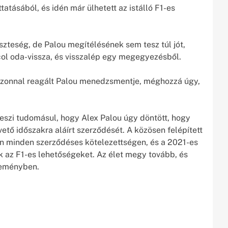
tatásából, és idén már ülhetett az istálló F1-es
zteség, de Palou megítélésének sem tesz túl jót,
ol oda-vissza, és visszalép egy megegyezésből.
 azonnal reagált Palou menedzsmentje, méghozzá úgy,
szi tudomásul, hogy Alex Palou úgy döntött, hogy
ető időszakra aláírt szerződését. A közösen felépített
an minden szerződéses kötelezettségen, és a 2021-es
ük az F1-es lehetőségeket. Az élet megy tovább, és
leményben.