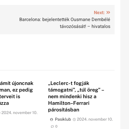
Next:
Barcelona: bejelentették Ousmane Dembélé
távozósását! – hivatalos
ámít újoncnak
„Leclerc-t fogják
rman, ez pedig
támogatni”, „túl öreg” –
erveit is
nem mindenki hisz a
úzza
Hamilton–Ferrari
párosításban
2024. november 10.
Pasiklub
2024. november 10.
0