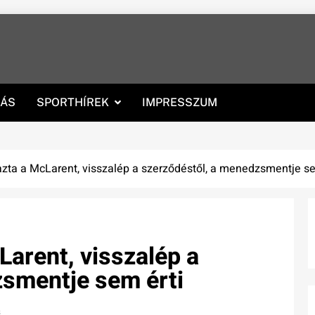
RÁS
SPORTHÍREK
IMPRESSZUM
azta a McLarent, visszalép a szerződéstől, a menedzsmentje se
Larent, visszalép a
zsmentje sem érti
s