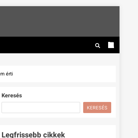
m érti
Keresés
KERESÉS
Legfrissebb cikkek