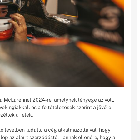
t a McLarennel 2024-re, amelynek lényege az volt,
okingiakkal, és a feltételezések szerint a jövőre
zéltek a felek.
levélben tudatta a cég alkalmazottaival, hogy
ép az aláírt szerződéstől – annak ellenére, hogy a