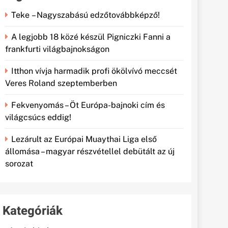
Teke – Nagyszabású edzőtovábbképző!
A legjobb 18 közé készül Pigniczki Fanni a
frankfurti világbajnokságon
Itthon vívja harmadik profi ökölvívó meccsét
Veres Roland szeptemberben
Fekvenyomás – Öt Európa-bajnoki cím és
világcsúcs eddig!
Lezárult az Európai Muaythai Liga első
állomása – magyar részvétellel debütált az új
sorozat
Kategóriák