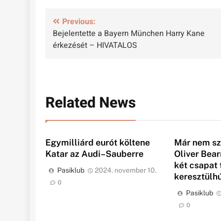
Bejegyzés
Previous:
Bejelentette a Bayern München Harry Kane
navigáció
érkezését – HIVATALOS
Related News
Egymilliárd eurót költene
Már nem sz
Katar az Audi–Sauberre
Oliver Bea
két csapat t
Pasiklub
2024. november 10.
keresztülh
0
Pasiklub
0