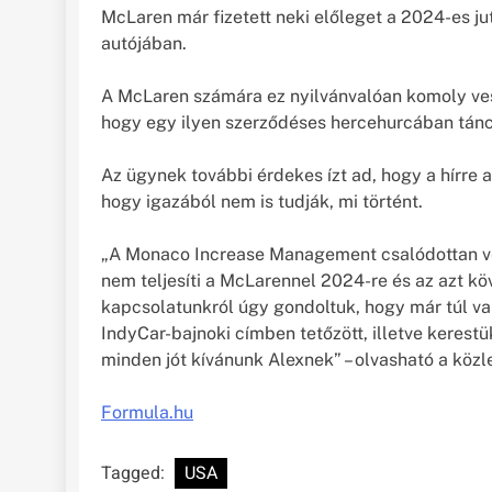
McLaren már fizetett neki előleget a 2024-es jut
autójában.
A McLaren számára ez nyilvánvalóan komoly ves
hogy egy ilyen szerződéses hercehurcában tánc
Az ügynek további érdekes ízt ad, hogy a hírre
hogy igazából nem is tudják, mi történt.
„A Monaco Increase Management csalódottan ve
nem teljesíti a McLarennel 2024-re és az azt köv
kapcsolatunkról úgy gondoltuk, hogy már túl v
IndyCar-bajnoki címben tetőzött, illetve kerest
minden jót kívánunk Alexnek” – olvasható a köz
Formula.hu
Tagged:
USA