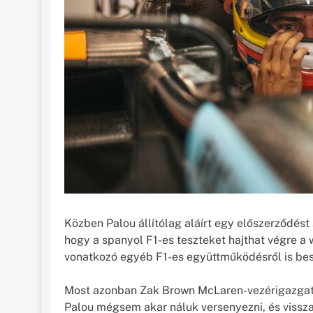
Közben Palou állítólag aláírt egy előszerződés
hogy a spanyol F1-es teszteket hajthat végre a w
vonatkozó egyéb F1-es együttműködésről is bes
Most azonban Zak Brown McLaren-vezérigazgató 
Palou mégsem akar náluk versenyezni, és visszal