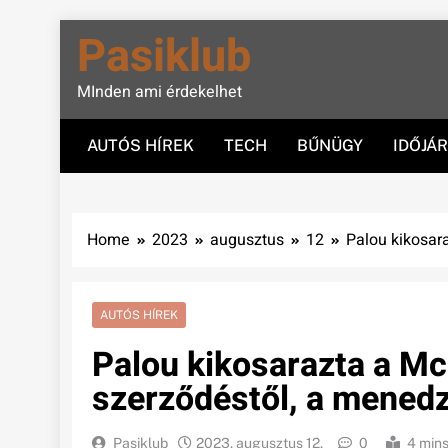
Skip
Pasiklub
to
content
MInden ami érdekelhet
AUTÓS HÍREK
TECH
BŰNÜGY
IDŐJÁ
Home
2023
augusztus
12
Palou kikosar
AUTÓS HÍREK
Palou kikosarazta a Mc
szerződéstől, a mened
Pasiklub
2023. augusztus 12.
0
4 min