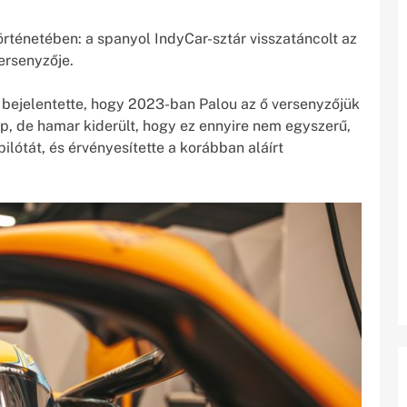
rténetében: a spanyol IndyCar-sztár visszatáncolt az
ersenyzője.
 bejelentette, hogy 2023-ban Palou az ő versenyzőjük
p, de hamar kiderült, hogy ez ennyire nem egyszerű,
lótát, és érvényesítette a korábban aláírt