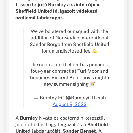
frissen feljutó Burnley a szintén újonc
Sheffield Unitedtól igazolt védekező
szellemű labdarúgót.
We’ve bolstered our squad with the
addition of Norwegian international
Sander Berge from Sheffield United
for an undisclosed fee
The central midfielder has penned a
four-year contract at Turf Moor and
becomes Vincent Kompany’s eighth
new summer signing
— Burnley FC (@BurnleyOfficial)
August 9, 2023
A
Burnley
hivatalos csatornáin keresztül
jelentette be, hogy leigazolták a
Sheffield
United
labdarúgóját,
Sander Bergét
. A