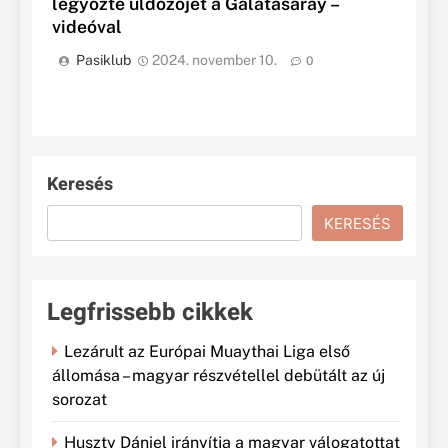
legyőzte üldözőjét a Galatasaray –
videóval
Pasiklub
2024. november 10.
0
Keresés
KERESÉS
Legfrissebb cikkek
Lezárult az Európai Muaythai Liga első
állomása – magyar részvétellel debütált az új
sorozat
Huszty Dániel irányítja a magyar válogatottat