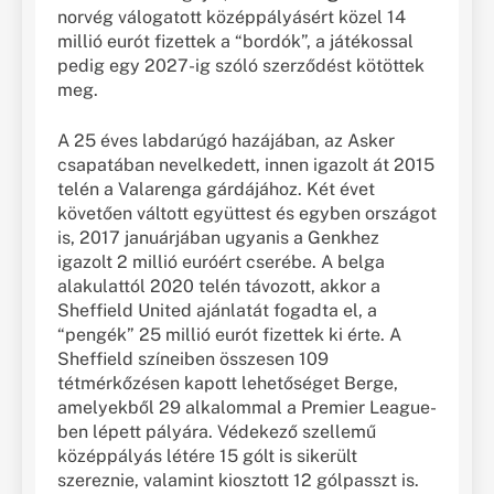
norvég válogatott középpályásért közel 14
millió eurót fizettek a “bordók”, a játékossal
pedig egy 2027-ig szóló szerződést kötöttek
meg.
A 25 éves labdarúgó hazájában, az Asker
csapatában nevelkedett, innen igazolt át 2015
telén a Valarenga gárdájához. Két évet
követően váltott együttest és egyben országot
is, 2017 januárjában ugyanis a Genkhez
igazolt 2 millió euróért cserébe. A belga
alakulattól 2020 telén távozott, akkor a
Sheffield United ajánlatát fogadta el, a
“pengék” 25 millió eurót fizettek ki érte. A
Sheffield színeiben összesen 109
tétmérkőzésen kapott lehetőséget Berge,
amelyekből 29 alkalommal a Premier League-
ben lépett pályára. Védekező szellemű
középpályás létére 15 gólt is sikerült
szereznie, valamint kiosztott 12 gólpasszt is.