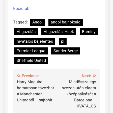
Fociclub
Tagged:
Angol
angol bajnokság
Átigazolás
Átigazolási Hírek
Burnley
hivatalos bejelentés
pl
Premier League
Sander Berge
Sheffield United
Bejegyzés
Previous:
Next:
Harry Maguire
Mindössze egy
navigáció
hamarosan távozhat
szezon után eladta
a Manchester
középpályását a
Unitedből – sajtóhír
Barcelona –
HIVATALOS