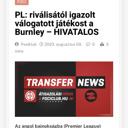
FOCI
PL: riválisától igazolt
válogatott játékost a
Burnley – HIVATALOS
Pasiklub
2023. augusztus 09.
0
3
mins
Az angol bajnokságba (Premier League)