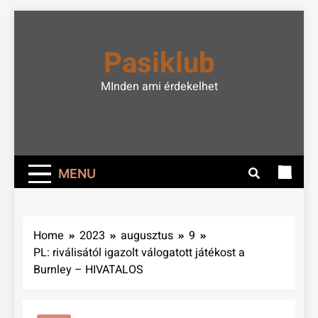
Skip
to
Pasiklub
content
MInden ami érdekelhet
MENU
Home
2023
augusztus
9
PL: riválisától igazolt válogatott játékost a
Burnley – HIVATALOS