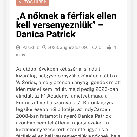
AUTÓS HÍREK
„A nőknek a férfiak ellen
kell versenyezniük” –
Danica Patrick
Pasiklub
2023. augusztus 09.
0
4
mins
Az utóbbi években két széria is indult
kizárólag hölgyversenyzők számára: előbb a
W Series, amely azonban anyagi gondok miatt
idén már el sem indult, majd pedig 2023-ban
elindult az F1 Academy, amelyet maga a
Formula-1 vett a szárnyai alá. Korunk egyik
legsikeresebb női pilótája, az IndyCarban
2008-ban futamot is nyerő Danica Patrick
azonban nem feltétlenül rajong ezekért a
kezdeményezésekért, szerinte ugyanis a
férfiak ellen kell versenyezniük a nőknek, ha a