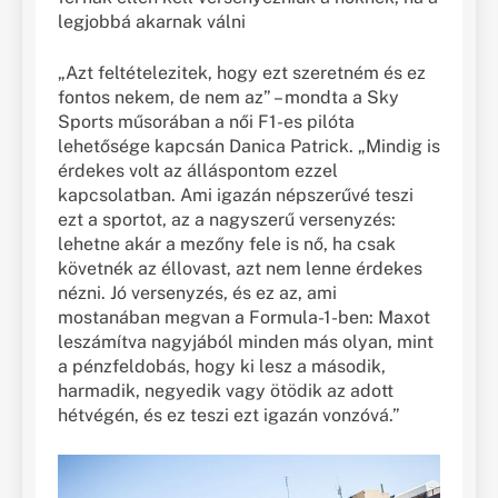
legjobbá akarnak válni
„Azt feltételezitek, hogy ezt szeretném és ez
fontos nekem, de nem az” – mondta a Sky
Sports műsorában a női F1-es pilóta
lehetősége kapcsán Danica Patrick. „Mindig is
érdekes volt az álláspontom ezzel
kapcsolatban. Ami igazán népszerűvé teszi
ezt a sportot, az a nagyszerű versenyzés:
lehetne akár a mezőny fele is nő, ha csak
követnék az éllovast, azt nem lenne érdekes
nézni. Jó versenyzés, és ez az, ami
mostanában megvan a Formula-1-ben: Maxot
leszámítva nagyjából minden más olyan, mint
a pénzfeldobás, hogy ki lesz a második,
harmadik, negyedik vagy ötödik az adott
hétvégén, és ez teszi ezt igazán vonzóvá.”