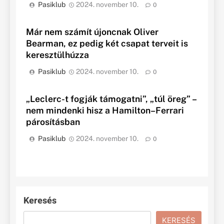
Pasiklub
2024. november 10.
0
Már nem számít újoncnak Oliver
Bearman, ez pedig két csapat terveit is
keresztülhúzza
Pasiklub
2024. november 10.
0
„Leclerc-t fogják támogatni”, „túl öreg” –
nem mindenki hisz a Hamilton–Ferrari
párosításban
Pasiklub
2024. november 10.
0
Keresés
KERESÉS