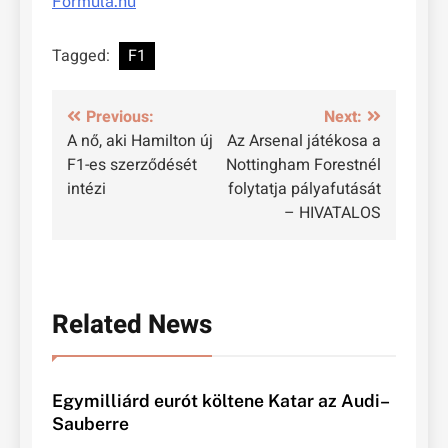
Formula.hu
Tagged:
F1
Bejegyzés
Previous:
Next:
A nő, aki Hamilton új
Az Arsenal játékosa a
navigáció
F1-es szerződését
Nottingham Forestnél
intézi
folytatja pályafutását
– HIVATALOS
Related News
Egymilliárd eurót költene Katar az Audi–
Sauberre