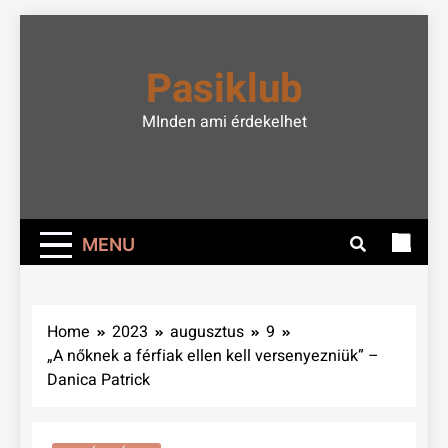
Skip
to
Pasiklub
content
MInden ami érdekelhet
MENU
Home
2023
augusztus
9
„A nőknek a férfiak ellen kell versenyezniük” –
Danica Patrick