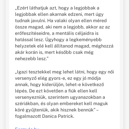
„Ezért láthatjuk azt, hogy a legjobbak a
legjobbak ellen akarnak edzeni, mert úgy
tudnak javulni. Ha valaki olyan ellen méred
össze magad, aki nem a legjobb, akkor az az
erőfeszítéseidre, a mentális céljaidra is
hatással lesz. Úgyhogy a legkeményebb
helyzetek elé kell állítanod magad, méghozzá
akár korán is, mert később csak még
nehezebb lesz.”
„Igazi tesztekkel meg lehet látni, hogy egy női
versenyző elég gyors-e, ez egy jó módja
annak, hogy kiderüljön, lehet-e következő
lépés. De ezt követően a fiúk ellen kell
versenyezniük, szerintem ugyanazokban a
szériákban, és olyan embereket kell maguk
köré gyűjteniük, akik hisznek bennük” –
fogalmazott Danica Patrick.