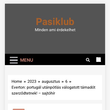
Skip
to
Pasiklub
content
MInden ami érdekelhet
MENU
Home
2023
augusztus
6
Everton: portugál utánpótlás válogatott támadót
szerződtetnek! – sajtóhír