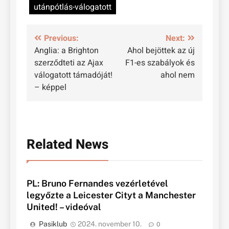
utánpótlás-válogatott
Bejegyzés
Previous:
Next:
Anglia: a Brighton
Ahol bejöttek az új
navigáció
szerződteti az Ajax
F1-es szabályok és
válogatott támadóját!
ahol nem
– képpel
Related News
PL: Bruno Fernandes vezérletével
legyőzte a Leicester Cityt a Manchester
United! – videóval
Pasiklub
2024. november 10.
0