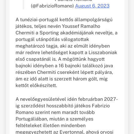
(@FabrizioRomano)
August 6, 2023
A tunéziai-portugál kettős állampolgárságú
játékos, teljes nevén Youssef Ramalho
Chermiti a Sporting akadémiájának neveltje, a
portugál utánpótlás válogatottak
meghatározó tagja, aki az elmúlt idényben
már rednre lehetőséget kapott a Lisszaboniak
első csapatánál is. A mögöttünk hagyott
bajnoki idényben a 16 bajnoki találkozó java
részében Chermiti csereként lépett pályára,
ám ez idő alatt is szerzett három gólt, míg
kettőt előkészített.
A nevelőegyesületével idén februárban 2027-
ig szerződést hosszabbító játékos Fabrizio
Romano szerint nem maradt tovább
Portugáliában, miután a személyes
feltételeket illetően mindenben
megegyezhetett az Evertonnal, ahová orvosi