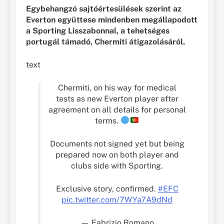
Egybehangzó sajtóértesülések szerint az
Everton együttese mindenben megállapodott
a Sporting Lisszabonnal, a tehetséges
portugál támadó, Chermiti átigazolásáról.
text
Chermiti, on his way for medical
tests as new Everton player after
agreement on all details for personal
terms.
Documents not signed yet but being
prepared now on both player and
clubs side with Sporting.
Exclusive story, confirmed.
#EFC
pic.twitter.com/7WYa7A9dNd
— Fabrizio Romano