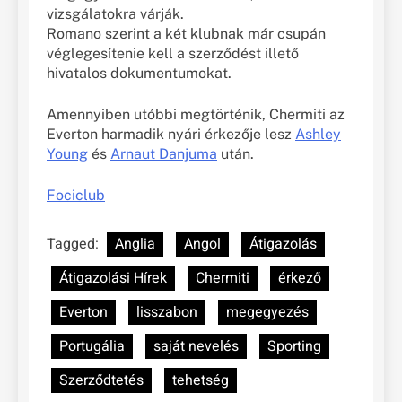
vizsgálatokra várják.
Romano szerint a két klubnak már csupán
véglegesítenie kell a szerződést illető
hivatalos dokumentumokat.
Amennyiben utóbbi megtörténik, Chermiti az
Everton harmadik nyári érkezője lesz
Ashley
Young
és
Arnaut Danjuma
után.
Fociclub
Tagged:
Anglia
Angol
Átigazolás
Átigazolási Hírek
Chermiti
érkező
Everton
lisszabon
megegyezés
Portugália
saját nevelés
Sporting
Szerződtetés
tehetség