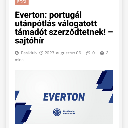
FOCI
Everton: portugál
utánpótlás válogatott
támadót szerződtetnek! –
sajtóhír
Pasiklub
2023. augusztus 06.
0
3
mins