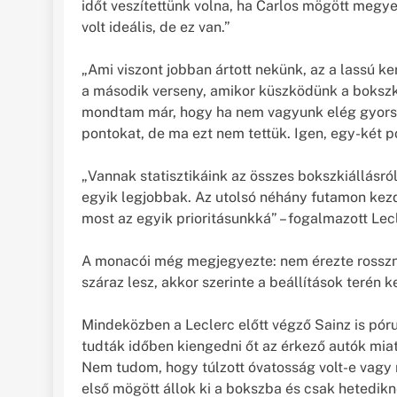
időt veszítettünk volna, ha Carlos mögött megy
volt ideális, de ez van.”
„Ami viszont jobban ártott nekünk, az a lassú ke
a második verseny, amikor küszködünk a bokszk
mondtam már, hogy ha nem vagyunk elég gyorsa
pontokat, de ma ezt nem tettük. Igen, egy-két po
„Vannak statisztikáink az összes bokszkiállásró
egyik legjobbak. Az utolsó néhány futamon kezd
most az egyik prioritásunkká” – fogalmazott Lec
A monacói még megjegyezte: nem érezte rosszna
száraz lesz, akkor szerinte a beállítások terén
Mindeközben a Leclerc előtt végző Sainz is póru
tudták időben kiengedni őt az érkező autók miat
Nem tudom, hogy túlzott óvatosság volt-e vagy 
első mögött állok ki a bokszba és csak hetedik