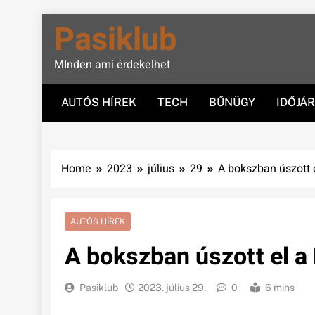
Skip
Pasiklub
to
content
MInden ami érdekelhet
AUTÓS HÍREK
TECH
BŰNÜGY
IDŐJÁ
Home
2023
július
29
A bokszban úszott 
AUTÓS HÍREK
A bokszban úszott el a
Pasiklub
2023. július 29.
0
6 mins