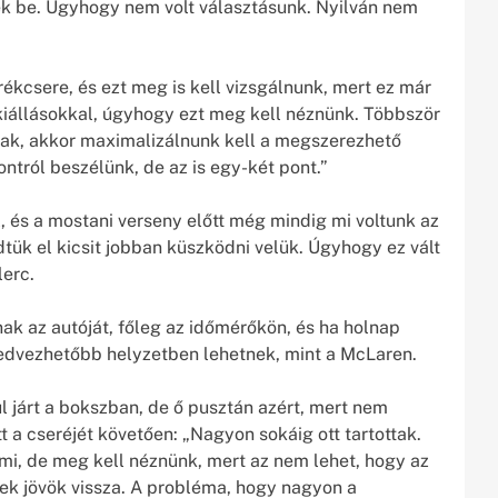
ek be. Úgyhogy nem volt választásunk. Nyilván nem
rékcsere, és ezt meg is kell vizsgálnunk, mert ez már
iállásokkal, úgyhogy ezt meg kell néznünk. Többször
k, akkor maximalizálnunk kell a megszerezhető
ntról beszélünk, de az is egy-két pont.”
l, és a mostani verseny előtt még mindig mi voltunk az
tük el kicsit jobban küszködni velük. Úgyhogy ez vált
lerc.
k az autóját, főleg az időmérőkön, és ha holnap
 kedvezhetőbb helyzetben lehetnek, mint a McLaren.
l járt a bokszban, de ő pusztán azért, mert nem
t a cseréjét követően: „Nagyon sokáig ott tartottak.
mi, de meg kell néznünk, mert az nem lehet, hogy az
nek jövök vissza. A probléma, hogy nagyon a