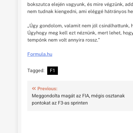
bokszutca elején vagyunk, és mire végzünk, add
nem tudnak kiengedni, ami eléggé hátrányos he
„Úgy gondolom, valamit nem jól csinálhattunk, 
Úgyhogy meg kell ezt néznünk, mert lehet, hogy
tempónk nem volt annyira rossz.”
Formula.hu
Tagged:
F1
Bejegyzés
Previous:
Meggondolta magát az FIA, mégis osztanak
navigáció
pontokat az F3-as sprinten