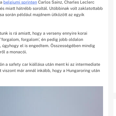
 a
belgiumi sprinten
Carlos Sainz, Charles Leclerc
s miatt hátrébb soroltál. Utóbbinak volt zaklatottabb
ása során például majdnem ütközött az egyik
tunk is rá amiatt, hogy a verseny ennyire korai
’forgalom, forgalom’, én pedig jobb oldalon
t, úgyhogy el is engedtem. Összességében mindig
rről a monacói.
n a safety car kiállása után ment ki az intermediate
azt viszont már annál inkább, hogy a Hungaroring után