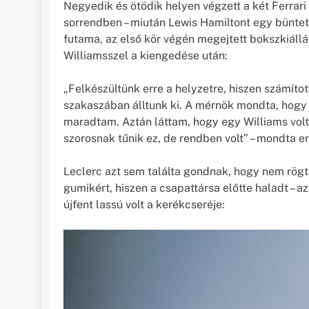
Negyedik és ötödik helyen végzett a két Ferrari
sorrendben – miután Lewis Hamiltont egy bünteté
futama, az első kör végén megejtett bokszkiáll
Williamsszel a kiengedése után:
„Felkészültünk erre a helyzetre, hiszen számítot
szakaszában álltunk ki. A mérnök mondta, hogy 
maradtam. Aztán láttam, hogy egy Williams vol
szorosnak tűnik ez, de rendben volt” – mondta e
Leclerc azt sem találta gondnak, hogy nem rögtö
gumikért, hiszen a csapattársa előtte haladt – 
újfent lassú volt a kerékcseréje: