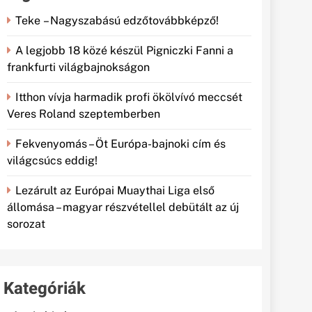
Teke – Nagyszabású edzőtovábbképző!
A legjobb 18 közé készül Pigniczki Fanni a
frankfurti világbajnokságon
Itthon vívja harmadik profi ökölvívó meccsét
Veres Roland szeptemberben
Fekvenyomás – Öt Európa-bajnoki cím és
világcsúcs eddig!
Lezárult az Európai Muaythai Liga első
állomása – magyar részvétellel debütált az új
sorozat
Kategóriák