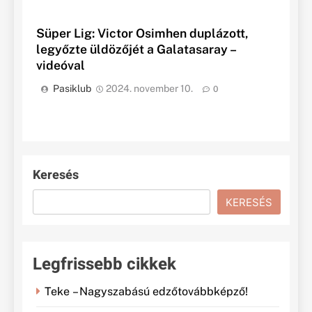
Süper Lig: Victor Osimhen duplázott,
legyőzte üldözőjét a Galatasaray –
videóval
Pasiklub
2024. november 10.
0
Keresés
KERESÉS
Legfrissebb cikkek
Teke – Nagyszabású edzőtovábbképző!