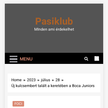
Skip
to
Pasiklub
content
MInden ami érdekelhet
MENU
Home
2023
július
28
Új kulcsembert talált a keretében a Boca Juniors
FOCI