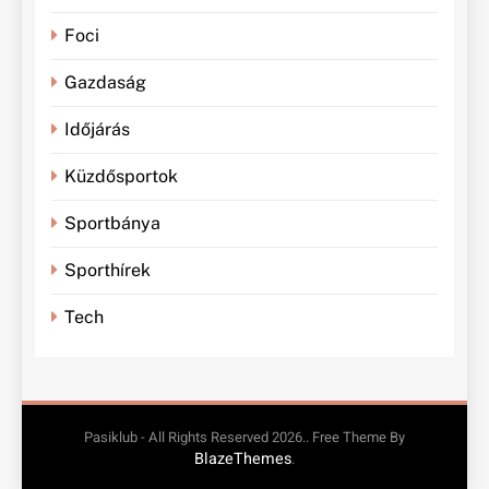
Foci
Gazdaság
Időjárás
Küzdősportok
Sportbánya
Sporthírek
Tech
Pasiklub - All Rights Reserved 2026.. Free Theme By
BlazeThemes
.