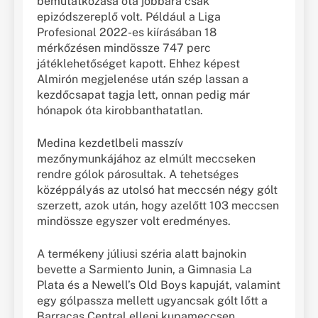
bemutatkozása óta jobbára csak
epizódszereplő volt. Például a Liga
Profesional 2022-es kiírásában 18
mérkőzésen mindössze 747 perc
játéklehetőséget kapott. Ehhez képest
Almirón megjelenése után szép lassan a
kezdőcsapat tagja lett, onnan pedig már
hónapok óta kirobbanthatatlan.
Medina kezdetlbeli masszív
mezőnymunkájához az elmúlt meccseken
rendre gólok párosultak. A tehetséges
középpályás az utolsó hat meccsén négy gólt
szerzett, azok után, hogy azelőtt 103 meccsen
mindössze egyszer volt eredményes.
A termékeny júliusi széria alatt bajnokin
bevette a Sarmiento Junin, a Gimnasia La
Plata és a Newell’s Old Boys kapuját, valamint
egy gólpassza mellett ugyancsak gólt lőtt a
Barracas Central elleni kupameccsen.