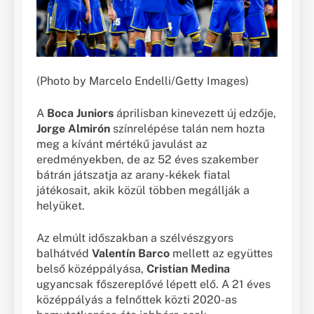
(Photo by Marcelo Endelli/Getty Images)
A
Boca Juniors
áprilisban kinevezett új edzője,
Jorge Almirón
színrelépése talán nem hozta
meg a kívánt mértékű javulást az
eredményekben, de az 52 éves szakember
bátrán játszatja az arany-kékek fiatal
játékosait, akik közül többen megállják a
helyüket.
Az elmúlt időszakban a szélvészgyors
balhátvéd
Valentín Barco
mellett az együttes
belső középpályása,
Cristian Medina
ugyancsak főszereplővé lépett elő. A 21 éves
középpályás a felnőttek közti 2020-as