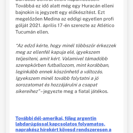
Továbbá ez idő alatt még egy Huracán elleni
bajnokin is jegyzett egy előkészítést. Ezt
megelőzően Medina az eddigi egyetlen profi
gólját 2021. április 17-én szerezte az Atlético
Tucumán ellen.
“Az edző kérte, hogy minél többször érkezzek
meg az ellenfél kapuja elé, igyekszem
teljesíteni, amit kért. Valamivel támadóbb
szerepkörben futballozom, mint korábban,
leginkább ennek köszönhető a változás.
Igyekszem minél tovább folytatni a jó
sorozatomat és hozzájárulni a csapat
sikereihez”
– jegyezte meg a fiatal játékos.
További dél-amerikai, főleg argentin
labdarúgással kapcsolatos folyamatos,
naprakész hírekért kövesd rendszeresen a