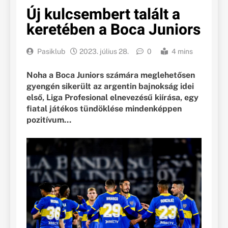
Új kulcsembert talált a
keretében a Boca Juniors
Pasiklub
2023. július 28.
0
4 mins
Noha a Boca Juniors számára meglehetősen
gyengén sikerült az argentin bajnokság idei
első, Liga Profesional elnevezésű kiírása, egy
fiatal játékos tündöklése mindenképpen
pozitívum…