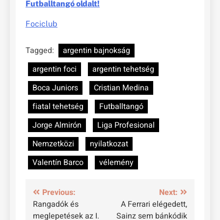
Futballtangó oldalt!
Fociclub
Tagged:
argentin bajnokság
argentin foci
argentin tehetség
Boca Juniors
Cristian Medina
fiatal tehetség
Futballtangó
Jorge Almirón
Liga Profesional
Nemzetközi
nyilatkozat
Valentín Barco
vélemény
Bejegyzés
Previous:
Next:
Rangadók és
A Ferrari elégedett,
navigáció
meglepetések az I.
Sainz sem bánkódik