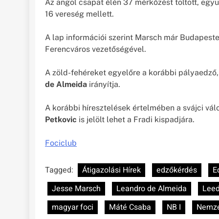
Az angol csapat élén 37 mérkőzést töltött, együ
16 vereség mellett.
A lap információi szerint Marsch már Budapesten
Ferencváros vezetőségével.
A zöld-fehéreket egyelőre a korábbi pályaedző
de Almeida
irányítja.
A korábbi híresztelések értelmében a svájci vál
Petkovic
is jelölt lehet a Fradi kispadjára.
Fociclub
Tagged:
Átigazolási Hírek
edzőkérdés
E
Jesse Marsch
Leandro de Almeida
Leed
magyar foci
Máté Csaba
NB I
Nemze