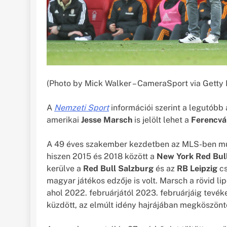
(Photo by Mick Walker – CameraSport via Getty
A
Nemzeti Sport
információi szerint a legutóbb
amerikai
Jesse Marsch
is jelölt lehet a
Ferencvá
A 49 éves szakember kezdetben az MLS-ben mun
hiszen 2015 és 2018 között a
New York Red Bul
kerülve a
Red Bull Salzburg
és az
RB Leipzig
cs
magyar játékos edzője is volt. Marsch a rövid lip
ahol 2022. februárjától 2023. februárjáig tevék
küzdött, az elmúlt idény hajrájában megköszönté