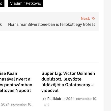
ző
Vladimir Petkovic
Next:
ek
Norris már Silverstone-ban is fellökött egy trófeát
oise Kean
Süper Lig: Victor Osimhen
asával nyert a
duplázott, legyőzte
 és pontszámban
üldözőjét a Galatasaray –
éllovas Napolit
videóval
Pasiklub
2024. november 10.
2024. november 10.
0