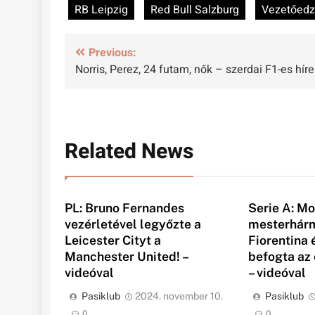
RB Leipzig
Red Bull Salzburg
Vezetőed
Bejegyzés
Previous:
Norris, Perez, 24 futam, nők – szerdai F1-es hír
navigáció
Related News
PL: Bruno Fernandes
Serie A: M
vezérletével legyőzte a
mesterhárm
Leicester Cityt a
Fiorentina
Manchester United! –
befogta az 
videóval
– videóval
Pasiklub
2024. november 10.
Pasiklub
0
0