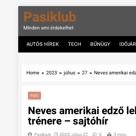
Skip
Pasiklub
to
content
MInden ami érdekelhet
AUTÓS HÍREK
TECH
BŰNÜGY
IDŐJÁ
Home
2023
július
27
Neves amerikai edző
FOCI
Neves amerikai edző le
trénere – sajtóhír
Pasiklub
2023. július 27.
0
3 mins