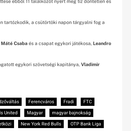
ttese ebből 11 találkozót nyert meg tíz döntetlen és
 tartózkodik, a csütörtöki napon tárgyalni fog a
,
Máté Csaba
és a csapat egykori játékosa,
Leandro
ogatott egykori szövetségi kapitánya,
Vladimir
dzőváltás
Ferencváros
Fradi
FTC
s United
Magyar
magyar bajnokság
tközi
New York Red Bulls
OTP Bank Liga