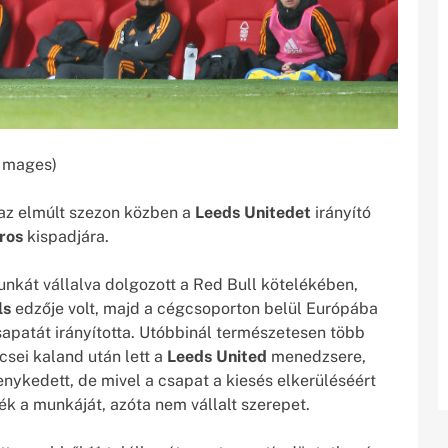
 Images)
 az elmúlt szezon közben a
Leeds Unitedet
irányító
ros
kispadjára.
kát vállalva dolgozott a Red Bull kötelékében,
ls
edzője volt, majd a cégcsoporton belül Európába
apatát irányította. Utóbbinál természetesen több
csei kaland után lett a
Leeds United
menedzsere,
enykedett, de mivel a csapat a kiesés elkerüléséért
k a munkáját, azóta nem vállalt szerepet.