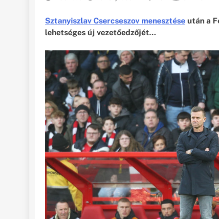
Sztanyiszlav Csercseszov menesztése
után a Fe
lehetséges új vezetőedzőjét…