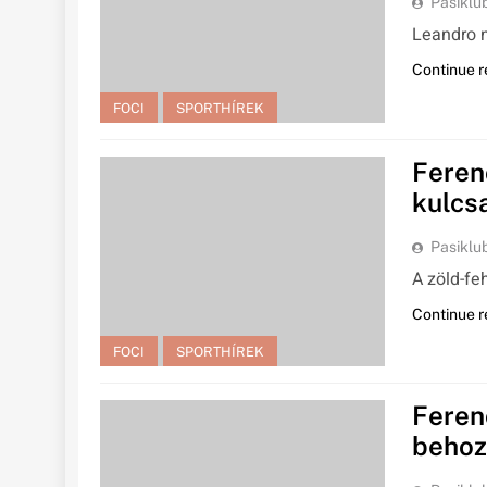
Pasiklu
Leandro n
Continue r
FOCI
SPORTHÍREK
Feren
kulcs
Pasiklu
A zöld-fe
Continue r
FOCI
SPORTHÍREK
Feren
behoz