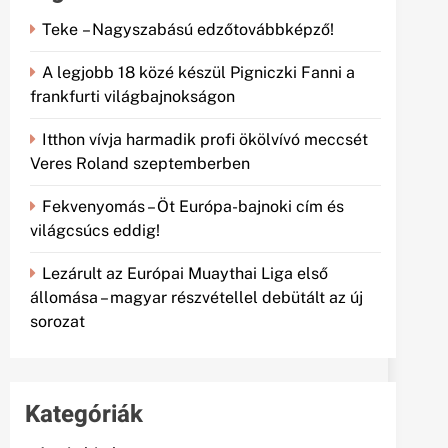
Teke – Nagyszabású edzőtovábbképző!
A legjobb 18 közé készül Pigniczki Fanni a
frankfurti világbajnokságon
Itthon vívja harmadik profi ökölvívó meccsét
Veres Roland szeptemberben
Fekvenyomás – Öt Európa-bajnoki cím és
világcsúcs eddig!
Lezárult az Európai Muaythai Liga első
állomása – magyar részvétellel debütált az új
sorozat
Kategóriák