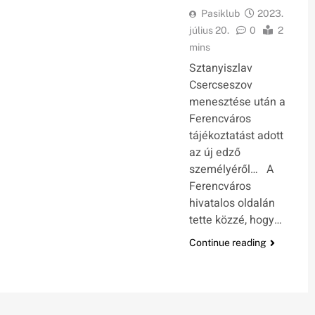
Pasiklub
2023.
július 20.
0
2
mins
Sztanyiszlav
Csercseszov
menesztése után a
Ferencváros
tájékoztatást adott
az új edző
személyéről… A
Ferencváros
hivatalos oldalán
tette közzé, hogy…
Continue reading