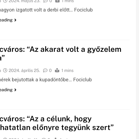
b
2024. május 23.
0
1 mins
agyon izgatott volt a derbi előtt… Fociclub
eading
cváros: “Az akarat volt a győzelem
a”
b
2024. április 25.
0
1 mins
hérek bejutottak a kupadöntőbe… Fociclub
eading
cváros: “Az a célunk, hogy
hatatlan előnyre tegyünk szert”