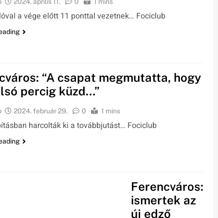
b
2024. április 11.
0
1 mins
lóval a vége előtt 11 ponttal vezetnek… Fociclub
eading
cváros: “A csapat megmutatta, hogy
olsó percig küzd…”
b
2024. február 29.
0
1 mins
tásban harcolták ki a továbbjutást… Fociclub
eading
Ferencváros:
ismertek az
új edző