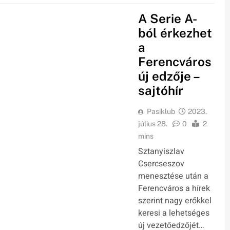
A Serie A-
ból érkezhet
a
Ferencváros
új edzője –
sajtóhír
Pasiklub
2023.
július 28.
0
2
mins
Sztanyiszlav
Csercseszov
menesztése után a
Ferencváros a hírek
szerint nagy erőkkel
keresi a lehetséges
új vezetőedzőjét…