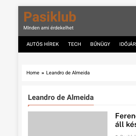
Skip
Pasiklub
to
content
MInden ami érdekelhet
AUTÓS HÍREK
TECH
BŰNÜGY
IDŐJÁ
Home
Leandro de Almeida
Leandro de Almeida
Feren
áll ké