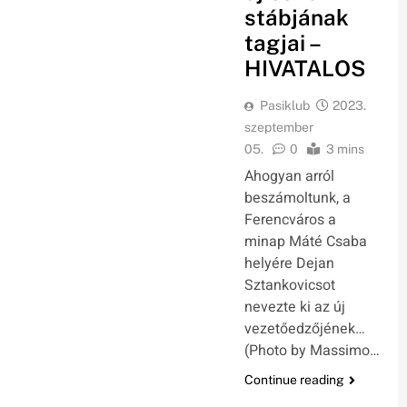
stábjának
tagjai –
HIVATALOS
Pasiklub
2023.
szeptember
05.
0
3 mins
Ahogyan arról
beszámoltunk, a
Ferencváros a
minap Máté Csaba
helyére Dejan
Sztankovicsot
nevezte ki az új
vezetőedzőjének…
(Photo by Massimo…
Continue reading