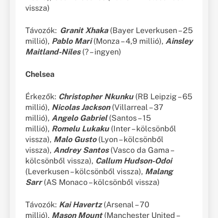
vissza)
Távozók:
Granit Xhaka
(Bayer Leverkusen – 25
millió),
Pablo Mari
(Monza – 4,9 millió),
Ainsley
Maitland-Niles
(? – ingyen)
Chelsea
Érkezők:
Christopher Nkunku
(RB Leipzig – 65
millió),
Nicolas Jackson
(Villarreal – 37
millió),
Angelo Gabriel
(Santos – 15
millió),
Romelu Lukaku
(Inter – kölcsönből
vissza),
Malo Gusto
(Lyon – kölcsönből
vissza),
Andrey Santos
(Vasco da Gama –
kölcsönből vissza),
Callum Hudson-Odoi
(Leverkusen – kölcsönből vissza),
Malang
Sarr
(AS Monaco – kölcsönből vissza)
Távozók:
Kai Havertz
(Arsenal – 70
millió),
Mason Mount
(Manchester United –