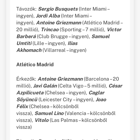
Távozók:
Sergio Busquets
(Inter Miami –
ingyen),
Jordi Alba
(Inter Miami –
ingyen),
Antoine
Griezmann
(Atlético Madrid –
20 millió),
Trincao
(Sporting – 7 millió),
Victor
Barberá
(Club Brugge – ingyen),
Samuel
Umtiti
(Lille – ingyen),
Ilias
Akhomach
(Villarreal – ingyen)
Atlético Madrid
Érkezők:
Antoine Griezmann
(Barcelona – 20
millió),
Javi Galán
(Celta Vigo – 5 millió),
César
Azpilicueta
(Chelsea – ingyen),
Caglar
Söyüncü
(Leicester City – ingyen),
Joao
Félix
(Chelsea – kölcsönből
vissza),
Samuel
Lino
(Valencia – kölcsönből
vissza),
Vitolo
(Las Palmas – kölcsönből
vissza)