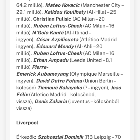
64,2 millió),
Mateo Kovacic
(Manchester City –
29,1 millió),
Kalidou Koulibaly
(Al-Hilal – 25
millió),
Christian Pulisic
(AC Milan – 20
millió),
Ruben Loftus-Cheek
(AC Milan – 16
millió)
N’Golo Kanté
(Al-Ittihad –
ingyen),
César Azpilicueta
(Atlético Madrid –
ingyen)
,
Édouard Mendy
(Al-Ahli – 20
millió),
Ruben Loftus-Cheek
(AC Milan – 16
millió),
Ethan Ampadu
(Leeds United – 8,1
millió)
Pierre-
Emerick
Aubameyang
(Olympique Marseille –
ingyen),
David Datro Fofana
(Union Berlin –
kölcsön)
Tiemoué Bakayoko
(? – ingyen),
Joao
Félix
(Atletico Madrid – kölcsönből
vissza),
Denis Zakaria
(Juventus – kölcsönből
vissza)
Liverpool
Érkezők:
Szoboszlai Dominik
(RB Leipzig – 70