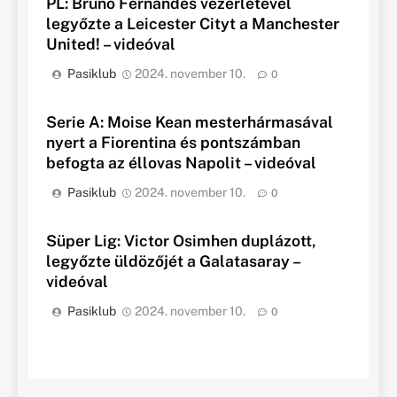
PL: Bruno Fernandes vezérletével
legyőzte a Leicester Cityt a Manchester
United! – videóval
Pasiklub
2024. november 10.
0
Serie A: Moise Kean mesterhármasával
nyert a Fiorentina és pontszámban
befogta az éllovas Napolit – videóval
Pasiklub
2024. november 10.
0
Süper Lig: Victor Osimhen duplázott,
legyőzte üldözőjét a Galatasaray –
videóval
Pasiklub
2024. november 10.
0