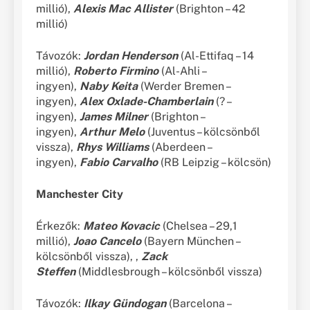
millió),
Alexis Mac Allister
(Brighton – 42
millió)
Távozók:
Jordan Henderson
(Al-Ettifaq – 14
millió),
Roberto Firmino
(Al-Ahli –
ingyen),
Naby Keita
(Werder Bremen –
ingyen),
Alex Oxlade-Chamberlain
(? –
ingyen),
James Milner
(Brighton –
ingyen),
Arthur Melo
(Juventus – kölcsönből
vissza),
Rhys Williams
(Aberdeen –
ingyen),
Fabio Carvalho
(RB Leipzig – kölcsön)
Manchester City
Érkezők:
Mateo Kovacic
(Chelsea – 29,1
millió),
Joao Cancelo
(Bayern München –
kölcsönből vissza), ,
Zack
Steffen
(Middlesbrough – kölcsönből vissza)
Távozók:
Ilkay Gündogan
(Barcelona –