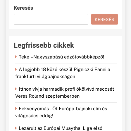
Keresés
KERESÉS
Legfrissebb cikkek
Teke – Nagyszabású edzőtovábbképző!
A legjobb 18 közé készül Pigniczki Fanni a
frankfurti világbajnokságon
Itthon vívja harmadik profi ökölvívó meccsét
Veres Roland szeptemberben
Fekvenyomás – Öt Európa-bajnoki cím és
világcsúcs eddig!
Lezárult az Európai Muaythai Liga első