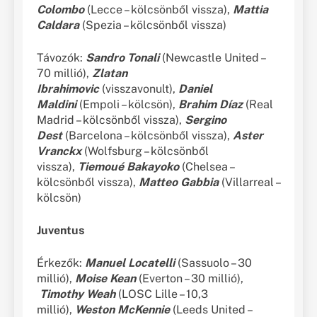
Colombo
(Lecce – kölcsönből vissza),
Mattia
Caldara
(Spezia – kölcsönből vissza)
Távozók:
Sandro Tonali
(Newcastle United –
70 millió),
Zlatan
Ibrahimovic
(visszavonult),
Daniel
Maldini
(Empoli – kölcsön),
Brahim Díaz
(Real
Madrid – kölcsönből vissza),
Sergino
Dest
(Barcelona – kölcsönből vissza),
Aster
Vranckx
(Wolfsburg – kölcsönből
vissza),
Tiemoué Bakayoko
(Chelsea –
kölcsönből vissza),
Matteo Gabbia
(Villarreal –
kölcsön)
Juventus
Érkezők:
Manuel Locatelli
(Sassuolo – 30
millió),
Moise Kean
(Everton – 30 millió),
Timothy Weah
(LOSC Lille – 10,3
millió),
Weston McKennie
(Leeds United –