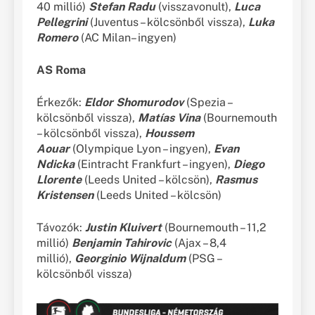
40 millió)
Stefan Radu
(visszavonult),
Luca
Pellegrini
(Juventus – kölcsönből vissza),
Luka
Romero
(AC Milan– ingyen)
AS Roma
Érkezők:
Eldor Shomurodov
(Spezia –
kölcsönből vissza),
Matías Vina
(Bournemouth
– kölcsönből vissza),
Houssem
Aouar
(Olympique Lyon – ingyen),
Evan
Ndicka
(Eintracht Frankfurt – ingyen),
Diego
Llorente
(Leeds United – kölcsön),
Rasmus
Kristensen
(Leeds United – kölcsön)
Távozók:
Justin Kluivert
(Bournemouth – 11,2
millió)
Benjamin
Tahirovic
(Ajax – 8,4
millió),
Georginio Wijnaldum
(PSG –
kölcsönből vissza)