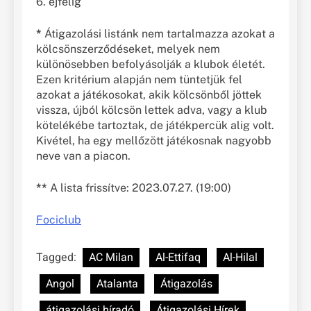
6. éjfélig
*
Átigazolási listánk nem tartalmazza azokat a
kölcsönszerződéseket, melyek nem
különösebben befolyásolják a klubok életét.
Ezen kritérium alapján nem tüntetjük fel
azokat a játékosokat, akik kölcsönből jöttek
vissza, újból kölcsön lettek adva, vagy a klub
kötelékébe tartoztak, de játékpercük alig volt.
Kivétel, ha egy mellőzött játékosnak nagyobb
neve van a piacon.
**
A lista frissítve: 2023.07.27. (19:00)
Fociclub
Tagged:
AC Milan
Al-Ettifaq
Al-Hilal
Angol
Atalanta
Átigazolás
átigazolási híradó
Átigazolási Hírek