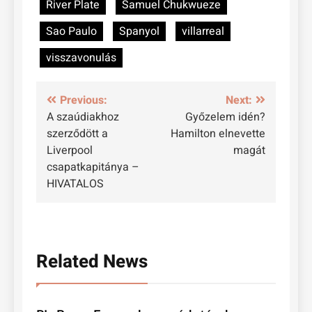
River Plate
Samuel Chukwueze
Sao Paulo
Spanyol
villarreal
visszavonulás
Bejegyzés
Previous:
Next:
A szaúdiakhoz
Győzelem idén?
navigáció
szerződött a
Hamilton elnevette
Liverpool
magát
csapatkapitánya –
HIVATALOS
Related News