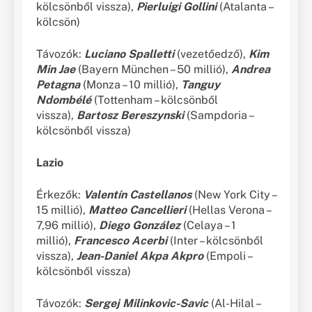
kölcsönből vissza),
Pierluigi Gollini
(Atalanta –
kölcsön)
Távozók:
Luciano Spalletti
(vezetőedző),
Kim
Min Jae
(Bayern München – 50 millió),
Andrea
Petagna
(Monza – 10 millió),
Tanguy
Ndombélé
(Tottenham – kölcsönből
vissza),
Bartosz Bereszynski
(Sampdoria –
kölcsönből vissza)
Lazio
Érkezők:
Valentín Castellanos
(New York City –
15 millió),
Matteo Cancellieri
(Hellas Verona –
7,96 millió),
Diego González
(Celaya – 1
millió),
Francesco Acerbi
(Inter – kölcsönből
vissza),
Jean-Daniel Akpa Akpro
(Empoli –
kölcsönből vissza)
Távozók:
Sergej Milinkovic-Savic
(Al-Hilal –