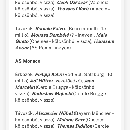
kölcsönből vissza),
Cenk Özkacar
(Valencia –
kölcsönből vissza),
Youssouf Kon
é (Ajaccio –
kölcsönből vissza)
Távozók:
Romain Faivre
(Bournemouth – 15
millió),
Moussa Dembélé
(? – ingyen),
Malo
Gusto
(Chelsea – kölcsönből vissza),
Houssem
Aouar
(AS Roma – ingyen)
AS Monaco
Érkezők:
Philipp Köhn
(Red Bull Salzburg – 10
millió)
Adi Hütter
(vezetőedző),
Jean
Marcelin
(Cercle Brugge – kölcsönből
vissza),
Radoslaw Majecki
(Cercle Brugge –
kölcsönből vissza)
Távozók:
Alexander Nübel
(Bayern München –
kölcsönből vissza),
Malang Sarr
(Chelsea –
kölcsönből vissza),
Thomas Didillon
(Cercle