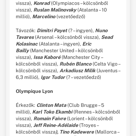
vissza),
Konrad
(Olympiacos – kölcsönből
vissza),
Ruslan Malinovsky
(Atalanta – 10
millió),
Marcelino
(vezetőedző)
Távozók:
Dimitri Payet
(? – ingyen),
Nuno
Tavares
(Arsenal – kölcsönből vissza),
Sead
Kolasinac
(Atalanta – ingyen),
Eric
Bailly
(Manchester United – kölcsönből
vissza),
Issa Kaboré
(Manchester City –
kölcsönből vissza),
Rubén Blanco
(Celta Vigo –
kölcsönből vissza),
Arkadiusz Milik
(Juventus –
6,3 millió),
Igor Tudor
(? – vezetőedző)
Olympique Lyon
Érkezők:
Clinton Mata
(Club Brugge – 5
millió),
Karl Toko Ekambi
(Rennes – kölcsönből
vissza),
Romain Faivre
(Lorient – kölcsönből
vissza),
Jeff Reine-Adélaide
(Troyes –
kölcsönből vissza
), Tino Kadewere
(Mallorca –