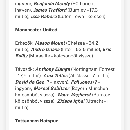
ingyen),
Benjamin Mendy
(FC Lorient –
ingyen),
James Trafford
(Burnley – 17,3
millió),
Issa Kaboré
(Luton Town – kölcsön)
Manchester United
Érkezők:
Mason Mount
(Chelsea – 64,2
millió),
André Onana
(Inter – 52,5 millió),
Eric
Bailly
(Marseille – kölcsönből vissza)
Távozók:
Anthony Elanga
(Nottingham Forrest
– 17,5 millió),
Alex Telles
(Al-Nassr – 7 millió),
David de Gea
(? – ingyen),
Phil Jones
(? –
ingyen),
Marcel Sabitzer
(Bayern München –
kölcsönből vissza),
Wout Weghorst
(Burnley –
kölcsönből vissza),
Zidane Iqbal
(Utrecht – 1
millió)
Tottenham Hotspur