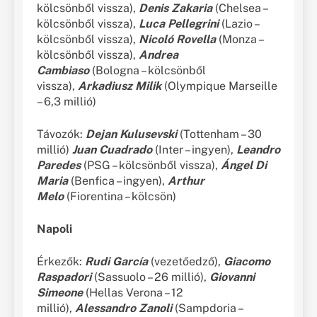
kölcsönből vissza),
Denis Zakaria
(Chelsea –
kölcsönből vissza),
Luca Pellegrini
(Lazio –
kölcsönből vissza),
Nicoló Rovella
(Monza –
kölcsönből vissza),
Andrea
Cambiaso
(Bologna – kölcsönből
vissza),
Arkadiusz Milik
(Olympique Marseille
– 6,3 millió)
Távozók:
Dejan Kulusevski
(Tottenham – 30
millió)
Juan Cuadrado
(Inter – ingyen),
Leandro
Paredes
(PSG – kölcsönből vissza),
Ángel Di
Maria
(Benfica – ingyen),
Arthur
Melo
(Fiorentina – kölcsön)
Napoli
Érkezők:
Rudi García
(vezetőedző),
Giacomo
Raspadori
(Sassuolo – 26 millió),
Giovanni
Simeone
(Hellas Verona – 12
millió),
Alessandro Zanoli
(Sampdoria –