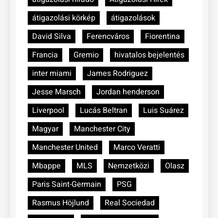
átigazolási körkép
átigazolások
David Silva
Ferencváros
Fiorentina
Francia
Gremio
hivatalos bejelentés
inter miami
James Rodriguez
Jesse Marsch
Jordan henderson
Liverpool
Lucás Beltran
Luis Suárez
Magyar
Manchester City
Manchester United
Marco Veratti
Mbappe
MLS
Nemzetközi
Olasz
Paris Saint-Germain
PSG
Rasmus Höjlund
Real Sociedad