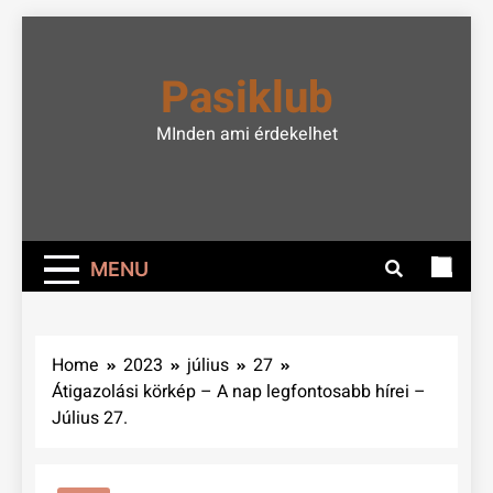
Skip
to
Pasiklub
content
MInden ami érdekelhet
MENU
Home
2023
július
27
Átigazolási körkép – A nap legfontosabb hírei –
Július 27.