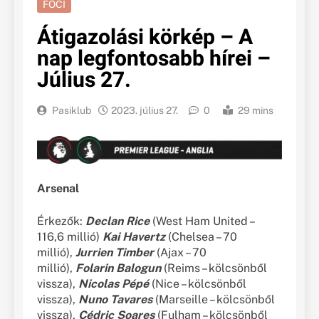
FOCI
Átigazolási körkép – A
nap legfontosabb hírei –
Július 27.
Pasiklub
2023. július 27.
0
29 mins
Arsenal
Érkezők:
Declan Rice
(West Ham United –
116,6 millió)
Kai Havertz
(Chelsea – 70
millió),
Jurrien Timber
(Ajax – 70
millió),
Folarin Balogun
(Reims – kölcsönből
vissza),
Nicolas Pépé
(Nice – kölcsönből
vissza),
Nuno Tavares
(Marseille – kölcsönből
vissza),
Cédric Soares
(Fulham – kölcsönből