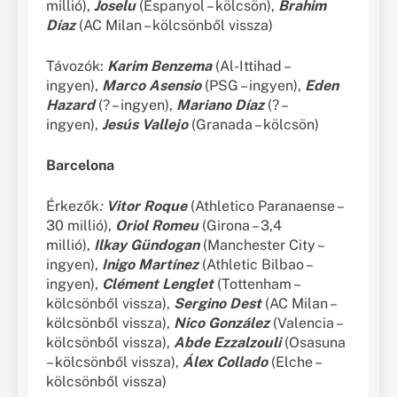
millió),
Joselu
(Espanyol – kölcsön),
Brahim
Díaz
(AC Milan – kölcsönből vissza)
Távozók:
Karim Benzema
(Al-Ittihad –
ingyen),
Marco Asensio
(PSG – ingyen),
Eden
Hazard
(? – ingyen),
Mariano Díaz
(? –
ingyen),
Jesús Vallejo
(Granada – kölcsön)
Barcelona
Érkezők
:
Vitor Roque
(Athletico Paranaense –
30 millió),
Oriol Romeu
(Girona – 3,4
millió),
Ilkay Gündogan
(Manchester City –
ingyen),
Inigo Martínez
(Athletic Bilbao –
ingyen),
Clément Lenglet
(Tottenham –
kölcsönből vissza),
Sergino Dest
(AC Milan –
kölcsönből vissza),
Nico González
(Valencia –
kölcsönből vissza),
Abde Ezzalzouli
(Osasuna
– kölcsönből vissza),
Álex Collado
(Elche –
kölcsönből vissza)