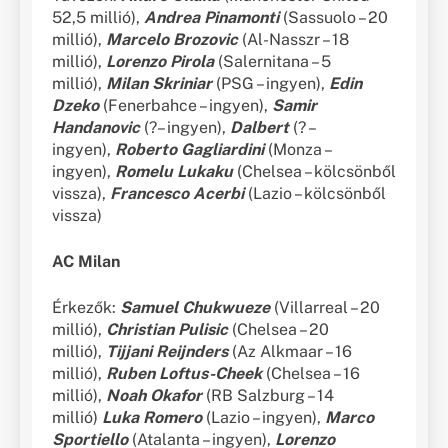
52,5 millió),
Andrea Pinamonti
(Sassuolo – 20
millió),
Marcelo Brozovic
(Al-Nasszr – 18
millió),
Lorenzo Pirola
(Salernitana – 5
millió),
Milan Skriniar
(PSG – ingyen),
Edin
Dzeko
(Fenerbahce – ingyen),
Samir
Handanovic
(?– ingyen),
Dalbert
(? –
ingyen),
Roberto Gagliardini
(Monza –
ingyen),
Romelu Lukaku
(Chelsea – kölcsönből
vissza),
Francesco Acerbi
(Lazio – kölcsönből
vissza)
AC Milan
Érkezők:
Samuel Chukwueze
(Villarreal – 20
millió),
Christian Pulisic
(Chelsea – 20
millió),
Tijjani Reijnders
(Az Alkmaar – 16
millió),
Ruben Loftus-Cheek
(Chelsea – 16
millió),
Noah Okafor
(RB Salzburg – 14
millió)
Luka Romero
(Lazio – ingyen),
Marco
Sportiello
(Atalanta – ingyen),
Lorenzo