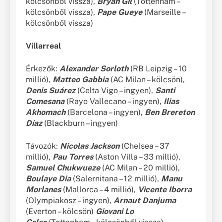
kölcsönből vissza),
Bryan Gil
(Tottenham –
kölcsönből vissza),
Pape Gueye
(Marseille –
kölcsönből vissza)
Villarreal
Érkezők:
Alexander Sorloth
(RB Leipzig – 10
millió),
Matteo Gabbia
(AC Milan – kölcsön),
Denis Suárez
(Celta Vigo – ingyen),
Santi
Comesana
(Rayo Vallecano – ingyen),
Ilias
Akhomach
(Barcelona – ingyen),
Ben Brereton
Díaz
(Blackburn – ingyen)
Távozók:
Nicolas Jackson
(Chelsea – 37
millió),
Pau Torres
(Aston Villa – 33 millió),
Samuel Chukwueze
(AC Milan – 20 millió),
Boulaye Dia
(Salernitana – 12 millió),
Manu
Morlanes
(Mallorca – 4 millió),
Vicente Iborra
(Olympiakosz – ingyen),
Arnaut Danjuma
(Everton – kölcsön)
Giovani Lo