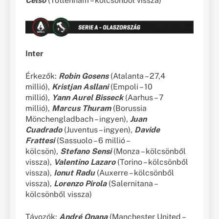
Celso
(Tottenham – kölcsönből vissza)
Inter
Érkezők:
Robin Gosens
(Atalanta – 27,4
millió),
Kristjan Asllani
(Empoli – 10
millió),
Yann Aurel Bisseck
(Aarhus – 7
millió),
Marcus Thuram
(Borussia
Mönchengladbach – ingyen),
Juan
Cuadrado
(Juventus – ingyen),
Davide
Frattesi
(Sassuolo – 6 millió –
kölcsön),
Stefano Sensi
(Monza – kölcsönből
vissza),
Valentino Lazaro
(Torino – kölcsönből
vissza),
Ionut Radu
(Auxerre – kölcsönből
vissza),
Lorenzo Pirola
(Salernitana –
kölcsönből vissza)
Távozók:
André Onana
(Manchester United –