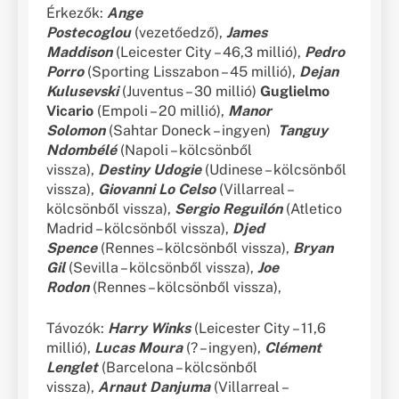
Érkezők:
Ange
Postecoglou
(vezetőedző),
James
Maddison
(Leicester City – 46,3 millió),
Pedro
Porro
(Sporting Lisszabon – 45 millió),
Dejan
Kulusevski
(Juventus – 30 millió)
Guglielmo
Vicario
(Empoli – 20 millió),
Manor
Solomon
(Sahtar Doneck – ingyen)
Tanguy
Ndombélé
(Napoli – kölcsönből
vissza),
Destiny Udogie
(Udinese – kölcsönből
vissza),
Giovanni Lo Celso
(Villarreal –
kölcsönből vissza),
Sergio Reguilón
(Atletico
Madrid – kölcsönből vissza),
Djed
Spence
(Rennes – kölcsönből vissza),
Bryan
Gil
(Sevilla – kölcsönből vissza),
Joe
Rodon
(Rennes – kölcsönből vissza),
Távozók:
Harry Winks
(Leicester City – 11,6
millió),
Lucas Moura
(? – ingyen),
Clément
Lenglet
(Barcelona – kölcsönből
vissza),
Arnaut Danjuma
(Villarreal –