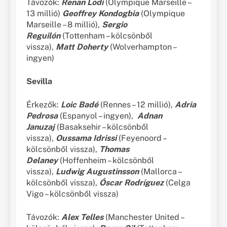
Távozók:
Renan Lodi
(Olympique Marseille –
13 millió)
Geoffrey Kondogbia
(Olympique
Marseille – 8 millió),
Sergio
Reguilón
(Tottenham – kölcsönből
vissza),
Matt Doherty
(Wolverhampton –
ingyen)
Sevilla
Érkezők:
Loic Badé
(Rennes – 12 millió)
,
Adria
Pedrosa
(Espanyol – ingyen),
Adnan
Januzaj
(Basaksehir – kölcsönből
vissza),
Oussama Idrissi
(Feyenoord –
kölcsönből vissza),
Thomas
Delaney
(Hoffenheim – kölcsönből
vissza),
Ludwig
Augustinsson
(Mallorca –
kölcsönből vissza),
Óscar Rodríguez
(Celga
Vigo – kölcsönből vissza)
Távozók:
Alex Telles
(Manchester United –