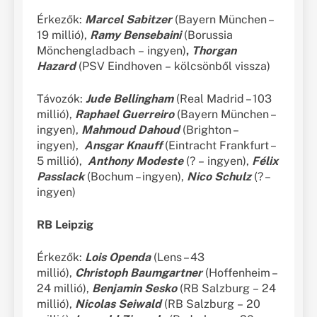
Érkezők:
Marcel Sabitzer
(Bayern München –
19 millió),
Ramy
Bensebaini
(Borussia
Mönchengladbach – ingyen)
,
Thorgan
Hazard
(PSV Eindhoven – kölcsönből vissza)
Távozók:
Jude Bellingham
(Real Madrid – 103
millió),
Raphael Guerreiro
(Bayern München –
ingyen),
Mahmoud Dahoud
(Brighton –
ingyen),
Ansgar Knauff
(Eintracht Frankfurt –
5 millió),
Anthony Modeste
(? – ingyen),
F
élix
Passlack
(Bochum – ingyen),
Nico Schulz
(? –
ingyen)
RB Leipzig
Érkezők:
Lois Openda
(Lens – 43
millió),
Christoph Baumgartner
(Hoffenheim –
24 millió),
Benjamin Sesko
(RB Salzburg – 24
millió),
Nicolas Seiwald
(RB Salzburg – 20