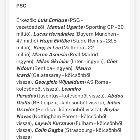
PSG
Érkezők:
Luis Enrique
(PSG –
vezetőedző),
Manuel Ugarte
(Sporting CP – 60
millió),
Lucas Hernández
(Bayern München –
47 millió)
Hugo Ekitike
(Stade Reims – 28,5
millió),
Kang-in Lee
(Mallorca – 22
millió)
Marco Asensio
(Real Madrid –
ingyen),
Milan Skriniar
(Inter – ingyen),
Cher
Ndour
(Benfica– ingyen),
Mauro
Icardi
(Galatasaray – kölcsönből
vissza),
Georginio Wijnaldum
(AS Roma –
kölcsönből vissza),
Leandro
Parades
(Juventus – kölcsönből vissza),
Abdou
Diallo
(RB Leipzig – kölcsönből vissza),
Julian
Draxler
(Benfica – kölcsönből vissza),
Keylor
Navas
(Nottingham Forest – kölcsönből
vissza),
Laywin Kurzawa
(Fulham – kölcsönből
vissza),
Colin Dagba
(Strasbourg – kölcsönből
vissza)