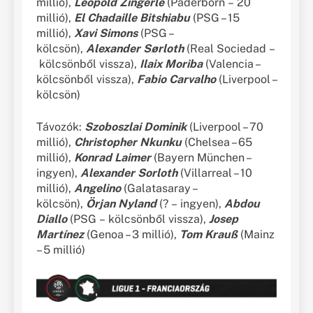
millió),
Leopold Zingerle
(Paderborn – 20
millió),
El Chadaille Bitshiabu
(PSG – 15
millió),
Xavi Simons
(PSG –
kölcsön),
Alexander Sørloth
(Real Sociedad –
kölcsönből vissza),
Ilaix Moriba
(Valencia –
kölcsönből vissza),
Fabio Carvalho
(Liverpool –
kölcsön)
Távozók:
Szoboszlai Dominik
(Liverpool – 70
millió),
Christopher Nkunku
(Chelsea – 65
millió),
Konrad Laimer
(Bayern München –
ingyen),
Alexander Sorloth
(Villarreal – 10
millió),
Angelino
(Galatasaray –
kölcsön),
Örjan Nyland
(? – ingyen),
Abdou
Diallo
(PSG – kölcsönből vissza),
Josep
Martínez
(Genoa – 3 millió),
Tom Krauß
(Mainz
– 5 millió)