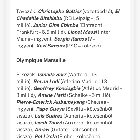
Távozók:
Christophe Galtier
(vezetőedző),
El
Chadaille Bitshiabu
(RB Leipzig – 15
millió),
Junior Dina Ebimbe
(Eintracht
Frankfurt – 6,5 millió),
Lionel Messi
(Inter
Miami – ingyen),
Sergio Ramos
(? –
ingyen),
Xavi Simons
(PSG – kölcsön)
Olympique Marseille
Érkezők:
Ismaila Sarr
(Watford – 13
millió),
Renan Lodi
(Atletico Madrid – 13
millió),
Geoffrey Kondogbia
(Atlético Madrid –
8 millió),
Amine Harit
(Schalke – 5 millió),
Pierre-Emerick
Aubameyang
(Chelsea –
ingyen),
Pape Gueye
(Sevilla – kölcsönből
vissza),
Luis Suárez
(Almería – kölcsönből
vissza),
Isaak Touré
(Auxerre – kölcsönből
vissza),
Amavi
(Getafe – kölcsönből
vissza),
Pol Lirola
(Elche – kölcsönből