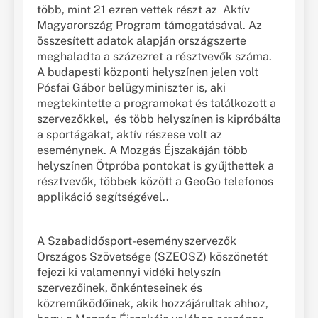
több, mint 21 ezren vettek részt az Aktív
Magyarország Program támogatásával. Az
összesített adatok alapján országszerte
meghaladta a százezret a résztvevők száma.
A budapesti központi helyszínen jelen volt
Pósfai Gábor belügyminiszter is, aki
megtekintette a programokat és találkozott a
szervezőkkel, és több helyszínen is kipróbálta
a sportágakat, aktív részese volt az
eseménynek. A Mozgás Éjszakáján több
helyszínen Ötpróba pontokat is gyűjthettek a
résztvevők, többek között a GeoGo telefonos
applikáció segítségével..
A Szabadidősport-eseményszervezők
Országos Szövetsége (SZEOSZ) köszönetét
fejezi ki valamennyi vidéki helyszín
szervezőinek, önkénteseinek és
közreműködőinek, akik hozzájárultak ahhoz,