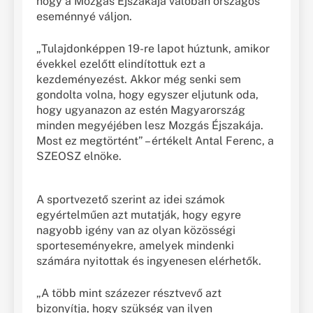
hogy a Mozgás Éjszakája valóban országos
eseménnyé váljon.
„Tulajdonképpen 19-re lapot húztunk, amikor
évekkel ezelőtt elindítottuk ezt a
kezdeményezést. Akkor még senki sem
gondolta volna, hogy egyszer eljutunk oda,
hogy ugyanazon az estén Magyarország
minden megyéjében lesz Mozgás Éjszakája.
Most ez megtörtént” – értékelt Antal Ferenc, a
SZEOSZ elnöke.
A sportvezető szerint az idei számok
egyértelműen azt mutatják, hogy egyre
nagyobb igény van az olyan közösségi
sporteseményekre, amelyek mindenki
számára nyitottak és ingyenesen elérhetők.
„A több mint százezer résztvevő azt
bizonyítja, hogy szükség van ilyen