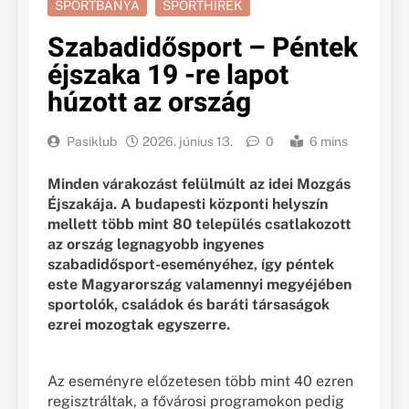
SPORTBÁNYA
SPORTHÍREK
Szabadidősport – Péntek
éjszaka 19 -re lapot
húzott az ország
Pasiklub
2026. június 13.
0
6 mins
Minden várakozást felülmúlt az idei Mozgás
Éjszakája. A budapesti központi helyszín
mellett több mint 80 település csatlakozott
az ország legnagyobb ingyenes
szabadidősport-eseményéhez, így péntek
este Magyarország valamennyi megyéjében
sportolók, családok és baráti társaságok
ezrei mozogtak egyszerre.
Az eseményre előzetesen több mint 40 ezren
regisztráltak, a fővárosi programokon pedig