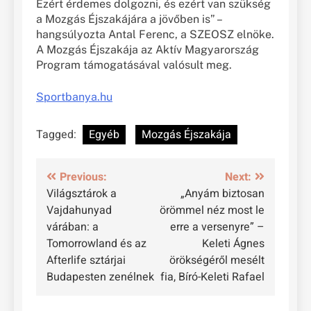
Ezért érdemes dolgozni, és ezért van szükség
a Mozgás Éjszakájára a jövőben is” –
hangsúlyozta Antal Ferenc, a SZEOSZ elnöke.
A Mozgás Éjszakája az Aktív Magyarország
Program támogatásával valósult meg.
Sportbanya.hu
Tagged:
Egyéb
Mozgás Éjszakája
Bejegyzés
Previous:
Next:
Világsztárok a
„Anyám biztosan
navigáció
Vajdahunyad
örömmel néz most le
várában: a
erre a versenyre” –
Tomorrowland és az
Keleti Ágnes
Afterlife sztárjai
örökségéről mesélt
Budapesten zenélnek
fia, Bíró-Keleti Rafael