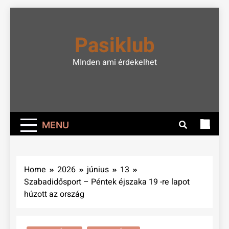
Skip
to
Pasiklub
content
MInden ami érdekelhet
MENU
Home
2026
június
13
Szabadidősport – Péntek éjszaka 19 -re lapot
húzott az ország