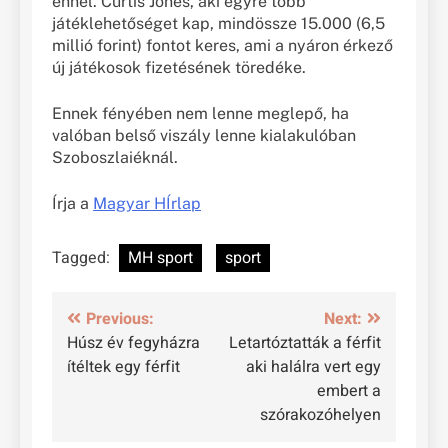
ennél. Curtis Jones, aki egyre több
játéklehetőséget kap, mindössze 15.000 (6,5
millió forint) fontot keres, ami a nyáron érkező
új játékosok fizetésének töredéke.
Ennek fényében nem lenne meglepő, ha
valóban belső viszály lenne kialakulóban
Szoboszlaiéknál.
Írja a
Magyar HÍrlap
Tagged:
MH sport
sport
Bejegyzés
Previous:
Next:
Húsz év fegyházra
Letartóztatták a férfit
navigáció
ítéltek egy férfit
aki halálra vert egy
embert a
szórakozóhelyen