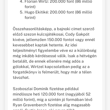
Florian Wirtz: 200.000 font (86 millió
forint)
Hugo Ekitiké: 200.000 font (86 millió
forint)
Összehasonlításképp, a bajnoki címet szerző
előző szezon kulcsjátékosai, Cody Gakpót
kivéve, jellemzően 150.000 fontot vagy ennél
kevesebbet kaptak hetente. Az idei
teljesítményt figyelembe véve ez a különbség
még inkább kérdésessé válik. Isak a hétvégén
betalált, de ennek ellenére még adós a
gólokkal, Wirtzel kapcsolatban pedig az a
forgatókönyv is felmerült, hogy már a télen
távozhat.
Szoboszlai Dominik fizetése például
mindössze heti 120.000 font (nagyjából 52
millió forint), míg a szintén jó formában lévő
Ryan Gravenberch fizetése alig magasabb