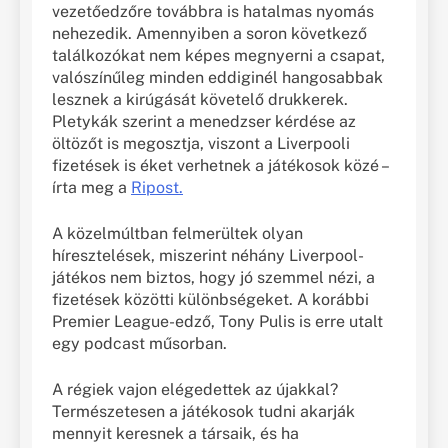
vezetőedzőre továbbra is hatalmas nyomás
nehezedik. Amennyiben a soron következő
találkozókat nem képes megnyerni a csapat,
valószínűleg minden eddiginél hangosabbak
lesznek a kirúgását követelő drukkerek.
Pletykák szerint a menedzser kérdése az
öltözőt is megosztja, viszont a Liverpooli
fizetések is éket verhetnek a játékosok közé –
írta meg a
Ripost.
A közelmúltban felmerültek olyan
híresztelések, miszerint néhány Liverpool-
játékos nem biztos, hogy jó szemmel nézi, a
fizetések közötti különbségeket. A korábbi
Premier League-edző, Tony Pulis is erre utalt
egy podcast műsorban.
A régiek vajon elégedettek az újakkal?
Természetesen a játékosok tudni akarják
mennyit keresnek a társaik, és ha