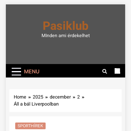
Skip
to
Pasiklub
content
MInden ami érdekelhet
MENU
Home
2025
december
2
Áll a bál Liverpoolban
SPORTHÍREK