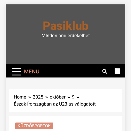
Skip
to
Pasiklub
content
MInden ami érdekelhet
MENU
Home
2025
október
9
Észak-Írországban az U23-as válogatott
KÜZDŐSPORTOK