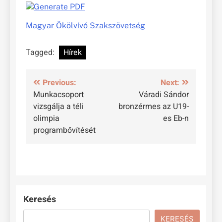
Magyar Ökölvívó Szakszövetség
Tagged:
Hírek
Bejegyzés
Previous:
Next:
Munkacsoport
Váradi Sándor
navigáció
vizsgálja a téli
bronzérmes az U19-
olimpia
es Eb-n
programbővítését
Keresés
KERESÉS