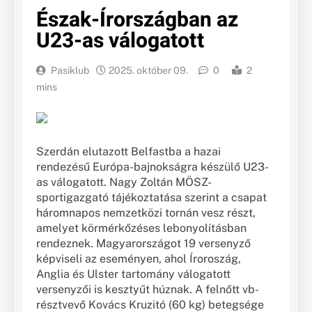
Észak-Írországban az
U23-as válogatott
Pasiklub
2025. október 09.
0
2
mins
Szerdán elutazott Belfastba a hazai
rendezésű Európa-bajnokságra készülő U23-
as válogatott. Nagy Zoltán MÖSZ-
sportigazgató tájékoztatása szerint a csapat
háromnapos nemzetközi tornán vesz részt,
amelyet körmérkőzéses lebonyolításban
rendeznek. Magyarországot 19 versenyző
képviseli az eseményen, ahol Íroroszág,
Anglia és Ulster tartomány válogatott
versenyzői is kesztyűt húznak. A felnőtt vb-
résztvevő Kovács Kruzitó (60 kg) betegsége