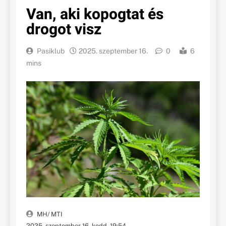
Van, aki kopogtat és
drogot visz
Pasiklub
2025. szeptember 16.
0
6
mins
MH/ MTI
2025. szeptember 16. kedd. 19:54