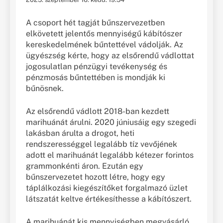
A csoport hét tagját bűnszervezetben
elkövetett jelentős mennyiségű kábítószer
kereskedelmének bűntettével vádolják. Az
ügyészség kérte, hogy az elsőrendű vádlottat
jogosulatlan pénzügyi tevékenység és
pénzmosás bűntettében is mondják ki
bűnösnek.
Az elsőrendű vádlott 2018-ban kezdett
marihuánát árulni. 2020 júniusáig egy szegedi
lakásban árulta a drogot, heti
rendszerességgel legalább tíz vevőjének
adott el marihuánát legalább kétezer forintos
grammonkénti áron. Ezután egy
bűnszervezetet hozott létre, hogy egy
táplálkozási kiegészítőket forgalmazó üzlet
látszatát keltve értékesíthesse a kábítószert.
A marihuánát kis mennyiségben megvásárló