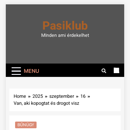
Skip
to
Pasiklub
content
MInden ami érdekelhet
MENU
Home
2025
szeptember
16
Van, aki kopogtat és drogot visz
BŰNÜGY