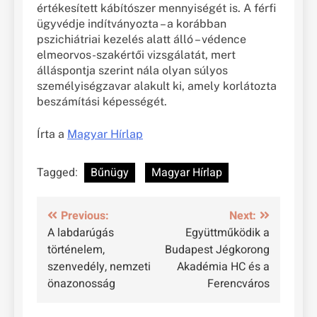
értékesített kábítószer mennyiségét is. A férfi
ügyvédje indítványozta – a korábban
pszichiátriai kezelés alatt álló – védence
elmeorvos-szakértői vizsgálatát, mert
álláspontja szerint nála olyan súlyos
személyiségzavar alakult ki, amely korlátozta
beszámítási képességét.
Írta a
Magyar Hírlap
Tagged:
Bűnügy
Magyar Hírlap
Bejegyzés
Previous:
Next:
A labdarúgás
Együttműködik a
navigáció
történelem,
Budapest Jégkorong
szenvedély, nemzeti
Akadémia HC és a
önazonosság
Ferencváros