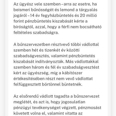
Az ügyész vele szemben – arra az esetre, ha
beismeri bűnösségét és lemond a tárgyalás
jogáról – 14 év fegyházbüntetés és 20 millió
forint pénzbüntetés kiszabását kérte a
bíróságtól, azzal, hogy a férfi nem bocsátható
feltételes szabadságra.
A bűnszervezetben résztvevő többi vádlottal
szemben hét és tizenkét év közötti
szabadságvesztés, valamint pénzbüntetés
kiszabását indítványozták. Más vádlottakkal
szemben három és fél év szabadságvesztést
kért az ügyészség, míg a kábítószer
értékesítésében részt nem vevő vádlottat
felfüggesztett börtönnel büntetnék.
Az elsőrendű vádlott tagadta a bűnszervezet
meglétét, és azt is, hogy jogosulatlan
pénzügyi tevékenységet végzett, pénzmosást
követett volna el, valamint vitatta az