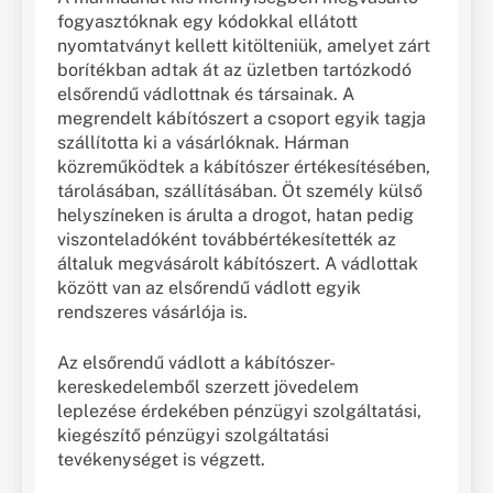
fogyasztóknak egy kódokkal ellátott
nyomtatványt kellett kitölteniük, amelyet zárt
borítékban adtak át az üzletben tartózkodó
elsőrendű vádlottnak és társainak. A
megrendelt kábítószert a csoport egyik tagja
szállította ki a vásárlóknak. Hárman
közreműködtek a kábítószer értékesítésében,
tárolásában, szállításában. Öt személy külső
helyszíneken is árulta a drogot, hatan pedig
viszonteladóként továbbértékesítették az
általuk megvásárolt kábítószert. A vádlottak
között van az elsőrendű vádlott egyik
rendszeres vásárlója is.
Az elsőrendű vádlott a kábítószer-
kereskedelemből szerzett jövedelem
leplezése érdekében pénzügyi szolgáltatási,
kiegészítő pénzügyi szolgáltatási
tevékenységet is végzett.