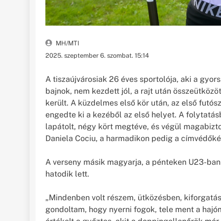
MH/MTI
2025. szeptember 6. szombat. 15:14
A tiszaújvárosiak 26 éves sportolója, aki a gyo
bajnok, nem kezdett jól, a rajt után összeütközö
került. A küzdelmes első kör után, az első futó
engedte ki a kezéből az első helyet. A folytatá
lapátolt, négy kört megtéve, és végül magabizt
Daniela Cociu, a harmadikon pedig a címvédőkén
A verseny másik magyarja, a pénteken U23-ban
hatodik lett.
„Mindenben volt részem, ütközésben, kiforgatá
gondoltam, hogy nyerni fogok, tele ment a hajóm