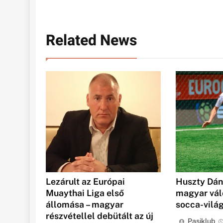
Related News
Huszty Dáni
Lezárult az Európai
magyar vál
Muaythai Liga első
socca-vilá
állomása – magyar
részvétellel debütált az új
Pasiklub