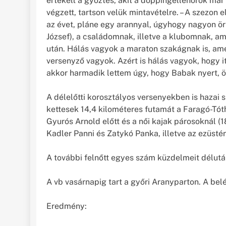
értékelt a győztes, akit a doppingellenőrök már
végzett, tartson velük mintavételre. – A szezo
az évet, pláne egy arannyal, úgyhogy nagyon ö
József), a családomnak, illetve a klubomnak, a
után. Hálás vagyok a maraton szakágnak is, ame
versenyző vagyok. Azért is hálás vagyok, hogy it
akkor harmadik lettem úgy, hogy Babak nyert, ö
A délelőtti korosztályos versenyekben is hazai s
kettesek 14,4 kilométeres futamát a Faragó-Tót
Gyurós Arnold előtt és a női kajak párosoknál (
Kadler Panni és Zatykó Panka, illetve az ezüst
A további felnőtt egyes szám küzdelmeit délutá
A vb vasárnapig tart a győri Aranyparton. A bel
Eredmény: