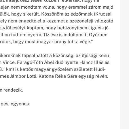
 az interjúkészítések közben felkértek, hogy ha
n elején nem mondtam volna, hogy éremmel zárom majd
rülök, hogy sikerült. Köszönöm az edzőmnek (Krucsai
mely nem engedte el a kezemet a szezoneleji válogató
lytől esélyt kaptam, hogy bebizonyítsam, igenis jó
thon tudtam nyerni. Tíz éve is indultam itt Győrben,
rülök, hogy most magyar arany lett a vége.”
ikereknek tapsolhatott a közönség: az ifjúsági kenu
h Vince, Faragó-Tóth Ábel duó nyerte Hancz Illés és
18,1 km) is kettős magyar győzelem született Hudi-
érmes Jámbor Lotti, Katona Réka Sára egység révén.
n rendezik.
épes ingyenes.