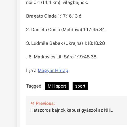
női C-1 (14,4 km), világbajnok:
Bragato Giada 1:17:16.13 ó
2. Daniela Cociu (Moldova) 1:17:45.84
3. Ludmila Babak (Ukrajna) 1:18:18.28
..6. Matkovics Lili Sára 1:19:48.38
Írja a
Magyar HÍrlap
Tagged:
MH sport
sport
Bejegyzés
Previous:
Hatszoros bajnok kapust gyászol az NHL
navigáció