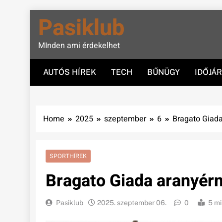
Skip
Pasiklub
to
content
MInden ami érdekelhet
AUTÓS HÍREK
TECH
BŰNÜGY
IDŐJÁ
Home
2025
szeptember
6
Bragato Giad
SPORTHÍREK
Bragato Giada aranyér
Pasiklub
2025. szeptember 06.
0
5 mi