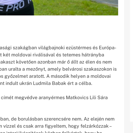
rsasági szakágban világbajnoki ezüstérmes és Európa-
tt két moldovai riválisával és tetemes hátrányba
szakaszt követően azonban már ő állt az élen és nem
sban uralta a mezőnyt, amely belvárosi szakaszokon is
os győzelmet aratott. A második helyen a moldovai
t indult ukrán Ludmila Babak ért a célba.
 címét megvédve aranyérmes Matkovics Lili Sára
sban, de borulásban szerencsére nem. Az elején nem
 vízzel és csak arra figyeltem, hogy felzárkózzak –