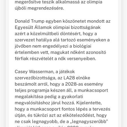
megerősítve teszik alkalmassá az olimpia
újbóli megrendezésére.
Donald Trump egyben köszönetet mondott az
Egyesült Államok olimpiai bizottságának
azért a közelmúltbeli döntésért, hogy a
szervezet hatálya alá tartozó eseményeken a
jövőben nem engedélyezi a biológiai
értelemben vett, magukat nőként azonosító
férfiak részvételét a nők versenyeiben.
Casey Wasserman, a játékok
szervezőbizottsága, az LA28 elnöke
beszámolt arról, hogy a 2028-as esemény
teljes programja készen áll, a munkacsoport
megalakítása pedig a gyakorlati
megvalósításhoz járul hozzá. Kijelentette,
hogy a munkacsoport fontos lépés a tervezés
útján, és tükrözi azt az elköteleződést, hogy
ne csak legnagyobb, de a „legnagyszerűbb”