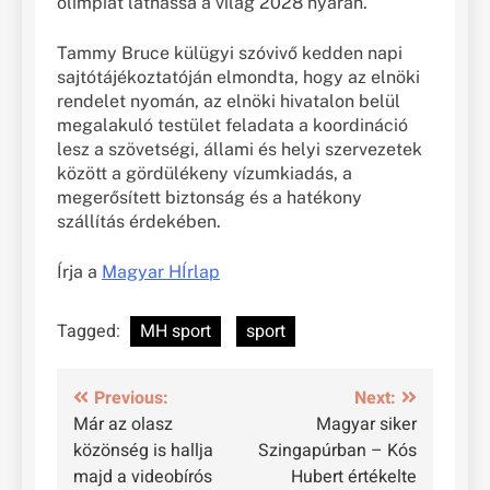
olimpiát láthassa a világ 2028 nyarán.
Tammy Bruce külügyi szóvivő kedden napi
sajtótájékoztatóján elmondta, hogy az elnöki
rendelet nyomán, az elnöki hivatalon belül
megalakuló testület feladata a koordináció
lesz a szövetségi, állami és helyi szervezetek
között a gördülékeny vízumkiadás, a
megerősített biztonság és a hatékony
szállítás érdekében.
Írja a
Magyar HÍrlap
Tagged:
MH sport
sport
Bejegyzés
Previous:
Next:
Már az olasz
Magyar siker
navigáció
közönség is hallja
Szingapúrban – Kós
majd a videobírós
Hubert értékelte