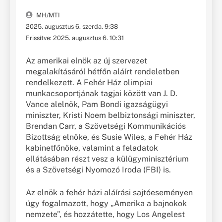
MH/MTI
2025. augusztus 6. szerda. 9:38
Frissítve: 2025. augusztus 6. 10:31
Az amerikai elnök az új szervezet
megalakításáról hétfőn aláírt rendeletben
rendelkezett. A Fehér Ház olimpiai
munkacsoportjának tagjai között van J. D.
Vance alelnök, Pam Bondi igazságügyi
miniszter, Kristi Noem belbiztonsági miniszter,
Brendan Carr, a Szövetségi Kommunikációs
Bizottság elnöke, és Susie Wiles, a Fehér Ház
kabinetfőnöke, valamint a feladatok
ellátásában részt vesz a külügyminisztérium
és a Szövetségi Nyomozó Iroda (FBI) is.
Az elnök a fehér házi aláírási sajtóeseményen
úgy fogalmazott, hogy „Amerika a bajnokok
nemzete”, és hozzátette, hogy Los Angelest