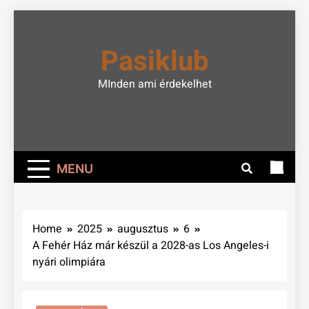
Skip
to
Pasiklub
content
MInden ami érdekelhet
MENU
Home
2025
augusztus
6
A Fehér Ház már készül a 2028-as Los Angeles-i
nyári olimpiára