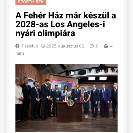
SPORTHÍREK
A Fehér Ház már készül a
2028-as Los Angeles-i
nyári olimpiára
Pasiklub
2025. augusztus 06.
0
4
mins