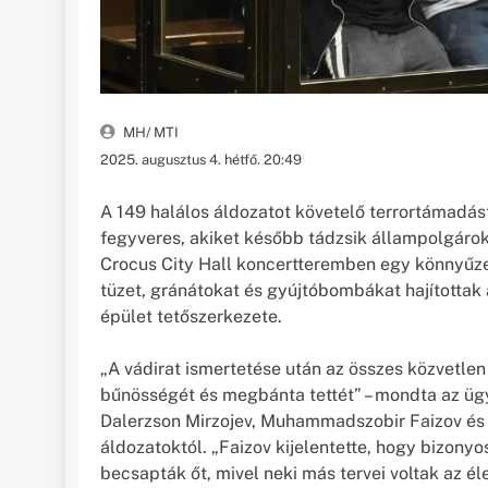
MH/ MTI
2025. augusztus 4. hétfő. 20:49
A 149 halálos áldozatot követelő terrortámadás
fegyveres, akiket később tádzsik állampolgárokk
Crocus City Hall koncertteremben egy könnyűze
tüzet, gránátokat és gyújtóbombákat hajítottak
épület tetőszerkezete.
„A vádirat ismertetése után az összes közvetlen 
bűnösségét és megbánta tettét” – mondta az üg
Dalerzson Mirzojev, Muhammadszobir Faizov és 
áldozatoktól. „Faizov kijelentette, hogy bizonyo
becsapták őt, mivel neki más tervei voltak az él