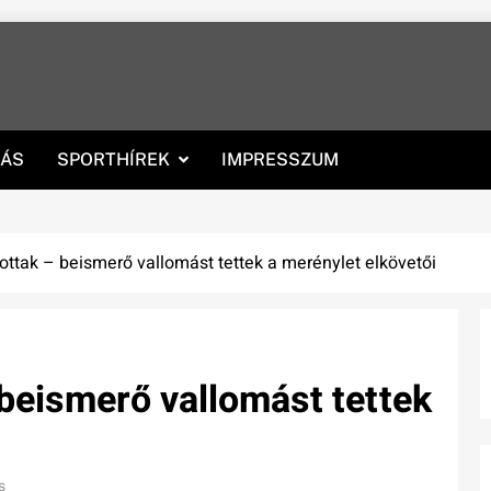
RÁS
SPORTHÍREK
IMPRESSZUM
lottak – beismerő vallomást tettek a merénylet elkövetői
 beismerő vallomást tettek
s