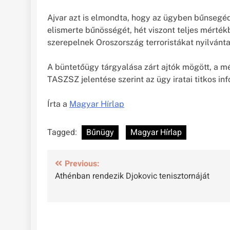
Ajvar azt is elmondta, hogy az ügyben bűnsegé
elismerte bűnösségét, hét viszont teljes mérték
szerepelnek Oroszország terroristákat nyilvánt
A büntetőügy tárgyalása zárt ajtók mögött, a méd
TASZSZ jelentése szerint az ügy iratai titkos i
Írta a
Magyar Hírlap
Tagged:
Bűnügy
Magyar Hírlap
Bejegyzés
Previous:
Athénban rendezik Djokovic tenisztornáját
navigáció