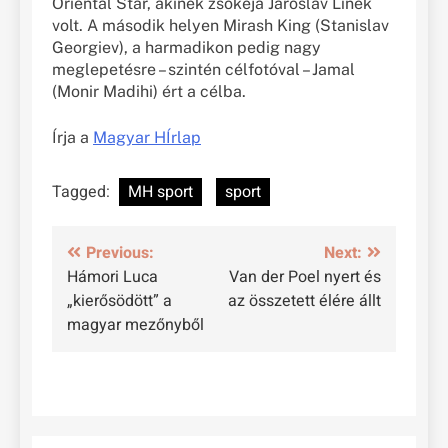
Oriental Star, akinek zsokéja Jaroslav Línek
volt. A második helyen Mirash King (Stanislav
Georgiev), a harmadikon pedig nagy
meglepetésre – szintén célfotóval – Jamal
(Monir Madihi) ért a célba.
Írja a
Magyar HÍrlap
Tagged:
MH sport
sport
Bejegyzés
Previous:
Next:
Hámori Luca
Van der Poel nyert és
navigáció
„kierősödött” a
az összetett élére állt
magyar mezőnyből