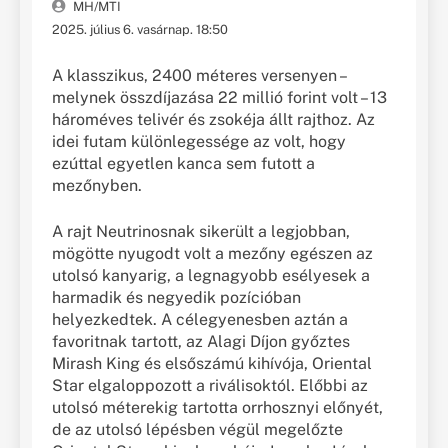
MH/MTI
2025. július 6. vasárnap. 18:50
A klasszikus, 2400 méteres versenyen –
melynek összdíjazása 22 millió forint volt – 13
hároméves telivér és zsokéja állt rajthoz. Az
idei futam különlegessége az volt, hogy
ezúttal egyetlen kanca sem futott a
mezőnyben.
A rajt Neutrinosnak sikerült a legjobban,
mögötte nyugodt volt a mezőny egészen az
utolsó kanyarig, a legnagyobb esélyesek a
harmadik és negyedik pozícióban
helyezkedtek. A célegyenesben aztán a
favoritnak tartott, az Alagi Díjon győztes
Mirash King és elsőszámú kihívója, Oriental
Star elgaloppozott a riválisoktól. Előbbi az
utolsó méterekig tartotta orrhosznyi előnyét,
de az utolsó lépésben végül megelőzte