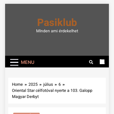
Skip
to
Pasiklub
content
MInden ami érdekelhet
MENU
Home
2025
július
6
Oriental Star célfotóval nyerte a 103. Galopp
Magyar Derbyt