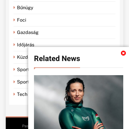
Bűnügy
Foci
Gazdaság
Időjárás
Related News
Küzdősportok
Sportbánya
Sporthírek
Tech
Pasiklub - All Rights Reserved 2026.. Free Theme By