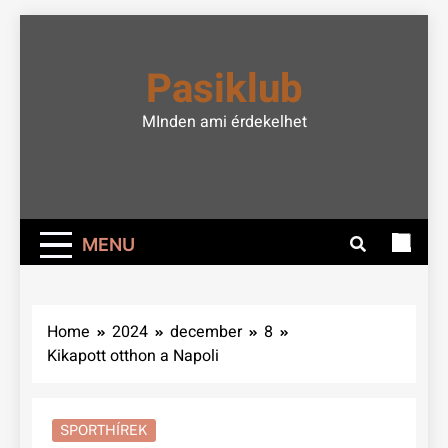
Skip
to
Pasiklub
content
MInden ami érdekelhet
MENU
Home
2024
december
8
Kikapott otthon a Napoli
SPORTHÍREK