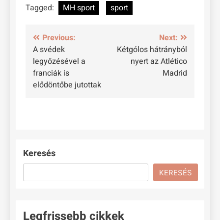
Tagged:
MH sport
sport
Bejegyzés
Previous:
Next:
A svédek
Kétgólos hátrányból
navigáció
legyőzésével a
nyert az Atlético
franciák is
Madrid
elődöntőbe jutottak
Keresés
KERESÉS
Legfrissebb cikkek