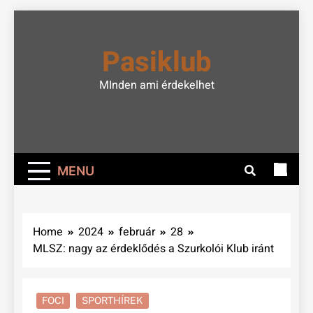
Skip
to
Pasiklub
content
MInden ami érdekelhet
MENU
Home
2024
február
28
MLSZ: nagy az érdeklődés a Szurkolói Klub iránt
FOCI
SPORTHÍREK