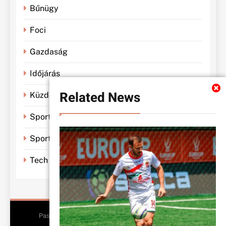
Bűnügy
Foci
Gazdaság
Időjárás
Related News
Küzdősportok
Sportbánya
Sporthírek
Tech
Pasiklub - All Rights Reserved 2026.. Free Theme By
BlazeThemes
.