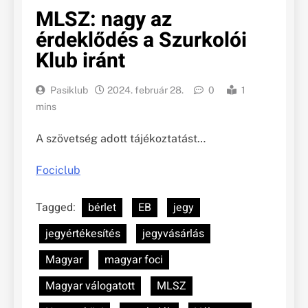
MLSZ: nagy az
érdeklődés a Szurkolói
Klub iránt
Pasiklub
2024. február 28.
0
1
mins
A szövetség adott tájékoztatást…
Fociclub
Tagged:
bérlet
EB
jegy
jegyértékesítés
jegyvásárlás
Magyar
magyar foci
Magyar válogatott
MLSZ