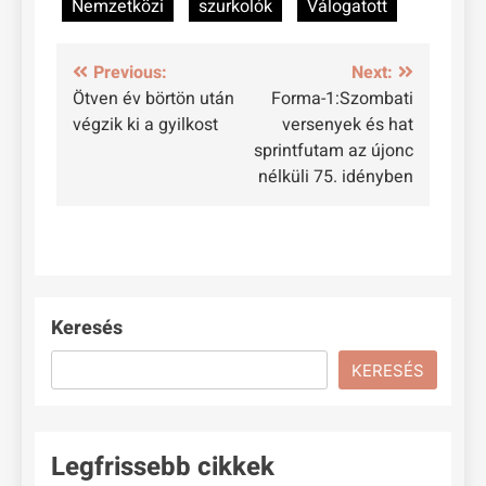
Nemzetközi
szurkolók
Válogatott
Bejegyzés
Previous:
Next:
Ötven év börtön után
Forma-1:Szombati
navigáció
végzik ki a gyilkost
versenyek és hat
sprintfutam az újonc
nélküli 75. idényben
Keresés
KERESÉS
Legfrissebb cikkek