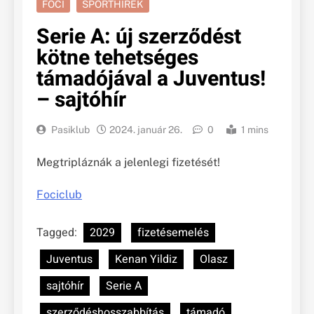
FOCI
SPORTHÍREK
Serie A: új szerződést
kötne tehetséges
támadójával a Juventus!
– sajtóhír
Pasiklub
2024. január 26.
0
1 mins
Megtripláznák a jelenlegi fizetését!
Fociclub
Tagged:
2029
fizetésemelés
Juventus
Kenan Yildiz
Olasz
sajtóhír
Serie A
szerződéshosszabbítás
támadó