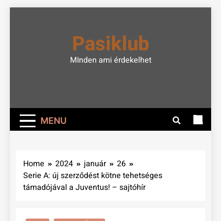
Skip
to
Pasiklub
content
MInden ami érdekelhet
MENU
Home
2024
január
26
Serie A: új szerződést kötne tehetséges
támadójával a Juventus! – sajtóhír