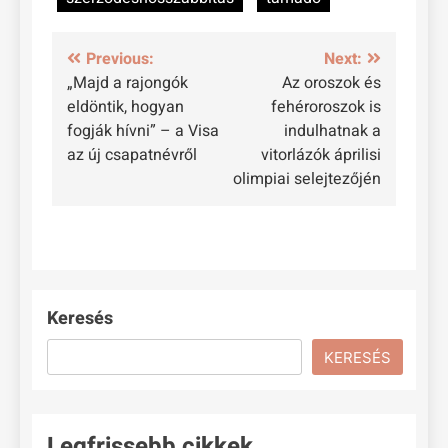
Bejegyzés
Previous:
Next:
„Majd a rajongók
Az oroszok és
navigáció
eldöntik, hogyan
fehéroroszok is
fogják hívni” – a Visa
indulhatnak a
az új csapatnévről
vitorlázók áprilisi
olimpiai selejtezőjén
Keresés
KERESÉS
Legfrissebb cikkek