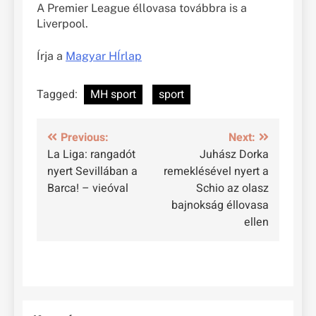
A Premier League éllovasa továbbra is a
Liverpool.
Írja a
Magyar HÍrlap
Tagged:
MH sport
sport
Bejegyzés
Previous:
Next:
La Liga: rangadót
Juhász Dorka
navigáció
nyert Sevillában a
remeklésével nyert a
Barca! – vieóval
Schio az olasz
bajnokság éllovasa
ellen