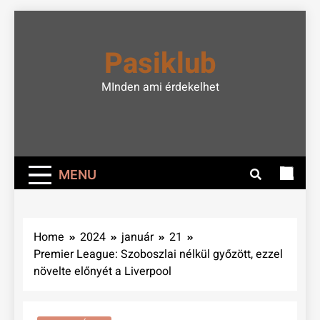
Skip
to
Pasiklub
content
MInden ami érdekelhet
MENU
Home
2024
január
21
Premier League: Szoboszlai nélkül győzött, ezzel
növelte előnyét a Liverpool