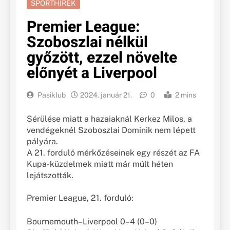
SPORTHÍREK
Premier League:
Szoboszlai nélkül
győzött, ezzel növelte
előnyét a Liverpool
Pasiklub
2024. január 21.
0
2 mins
Sérülése miatt a hazaiaknál Kerkez Milos, a
vendégeknél Szoboszlai Dominik nem lépett
pályára.
A 21. forduló mérkőzéseinek egy részét az FA
Kupa-küzdelmek miatt már múlt héten
lejátszották.
Premier League, 21. forduló:
Bournemouth–Liverpool 0–4 (0–0)