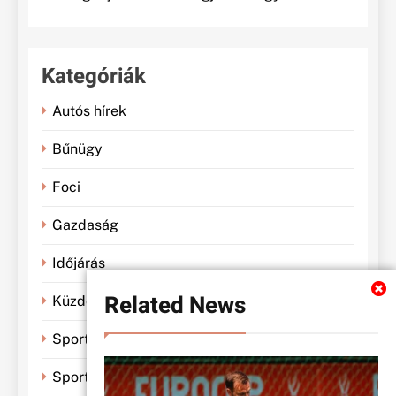
Kategóriák
Autós hírek
Bűnügy
Foci
Gazdaság
Időjárás
Related News
Küzdősportok
Sportbánya
Sporthírek