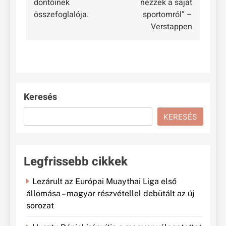
döntőinek
nézzek a saját
összefoglalója.
sportomról” –
Verstappen
Keresés
KERESÉS
Legfrissebb cikkek
Lezárult az Európai Muaythai Liga első
állomása – magyar részvétellel debütált az új
sorozat