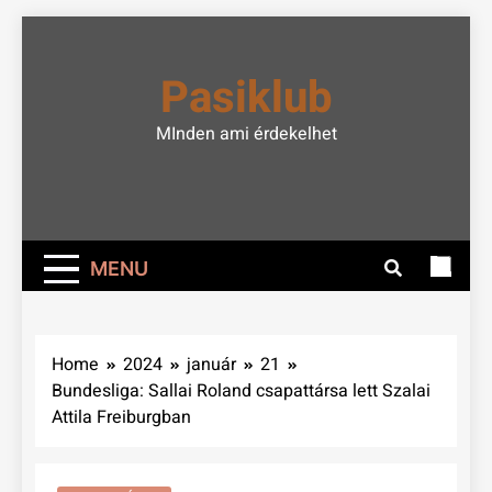
Skip
to
Pasiklub
content
MInden ami érdekelhet
MENU
Home
2024
január
21
Bundesliga: Sallai Roland csapattársa lett Szalai
Attila Freiburgban