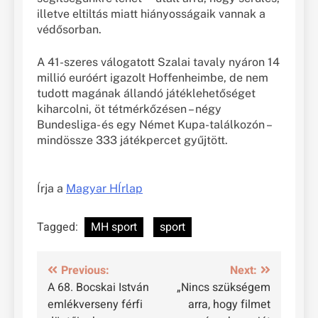
illetve eltiltás miatt hiányosságaik vannak a
védősorban.
A 41-szeres válogatott Szalai tavaly nyáron 14
millió euróért igazolt Hoffenheimbe, de nem
tudott magának állandó játéklehetőséget
kiharcolni, öt tétmérkőzésen – négy
Bundesliga- és egy Német Kupa-találkozón –
mindössze 333 játékpercet gyűjtött.
Írja a
Magyar HÍrlap
Tagged:
MH sport
sport
Bejegyzés
Previous:
Next:
A 68. Bocskai István
„Nincs szükségem
navigáció
emlékverseny férfi
arra, hogy filmet