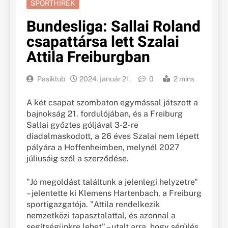
SPORTHÍREK
Bundesliga: Sallai Roland
csapattársa lett Szalai
Attila Freiburgban
Pasiklub
2024. január 21.
0
2 mins
A két csapat szombaton egymással játszott a
bajnokság 21. fordulójában, és a Freiburg
Sallai győztes góljával 3-2-re
diadalmaskodott, a 26 éves Szalai nem lépett
pályára a Hoffenheimben, melynél 2027
júliusáig szól a szerződése.
"Jó megoldást találtunk a jelenlegi helyzetre"
– jelentette ki Klemens Hartenbach, a Freiburg
sportigazgatója. "Attila rendelkezik
nemzetközi tapasztalattal, és azonnal a
segítségünkre lehet" – utalt arra, hogy sérülés,