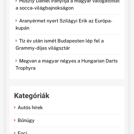
Huszty Dániel irányítja a magyar válogatottat
a socca-világbajnokságon
Aranyérmet nyert Szilágyi Erik az Európa-
kupán
Tíz év után ismét Budapesten lép fel a
Grammy-díjas világsztár
Megvan a magyar négyes a Hungarian Darts
Trophyra
Kategóriák
Autós hírek
Bűnügy
Foci